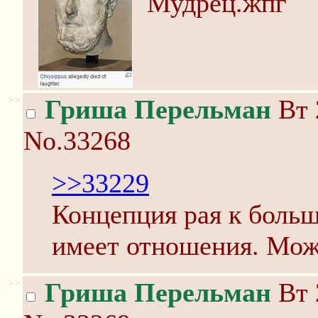
Мудрец.жпг
>>
Гриша Перельман
Вт 
No.33268
>>33229
Концепция рая к больш
имеет отношения. Може
>>
Гриша Перельман
Вт 