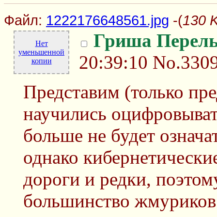
Файл:
1222176648561.jpg
-(
130 
Гриша Перел
Нет
уменьшенной
20:39:10
No.330
копии
Представим (только пре
научились оцифровывать
больше не будет означа
однако кибернетически
дороги и редки, поэтом
большинство жмуриков 