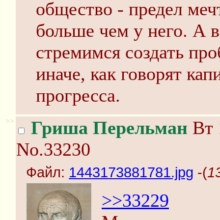
общество - предел меч
больше чем у него. А 
стремимся создать про
иначе, как говорят кап
прогресса.
>>
Гриша Перельман
Вт 
No.33230
Файл:
1443173881781.jpg
-(
1
>>33229