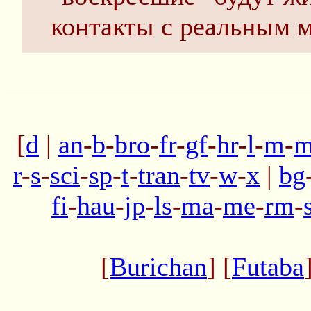
контакты с реальным 
[
d
|
an
-
b
-
bro
-
fr
-
gf
-
hr
-
l
-
m
-
m
r
-
s
-
sci
-
sp
-
t
-
tran
-
tv
-
w
-
x
|
bg
fi
-
hau
-
jp
-
ls
-
ma
-
me
-
rm
-
[
Burichan
] [
Futaba