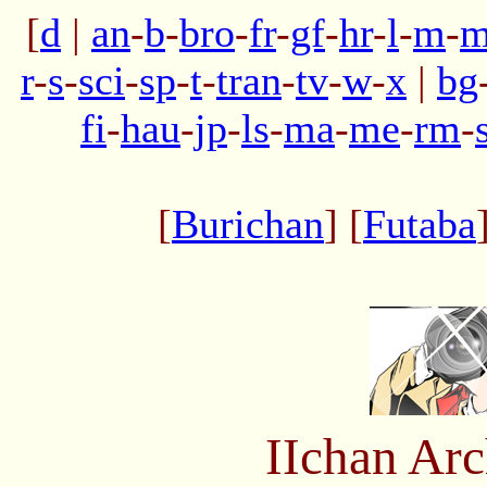
[
d
|
an
-
b
-
bro
-
fr
-
gf
-
hr
-
l
-
m
-
m
r
-
s
-
sci
-
sp
-
t
-
tran
-
tv
-
w
-
x
|
bg
fi
-
hau
-
jp
-
ls
-
ma
-
me
-
rm
-
[
Burichan
] [
Futaba
IIchan Ar