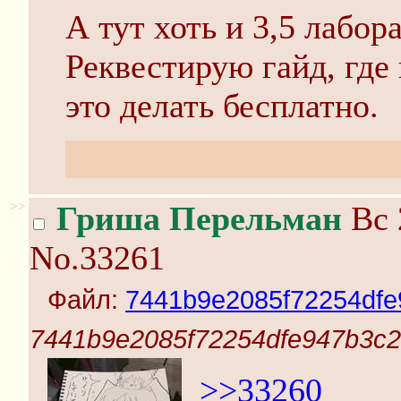
А тут хоть и 3,5 лабор
Реквестирую гайд, где
это делать бесплатно.
свежая капча "how" п
>>
Гриша Перельман
Вс 
No.33261
Файл:
7441b9e2085f72254dfe
7441b9e2085f72254dfe947b3c2
>>33260