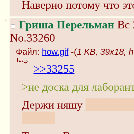
Наверно потому что эт
>>
Гриша Перельман
Вс 
No.33260
Файл:
how.gif
-(
1 KB, 39x18, h
>>33255
>не доска для лаборан
Держи няшу
это юккур
Рейсен