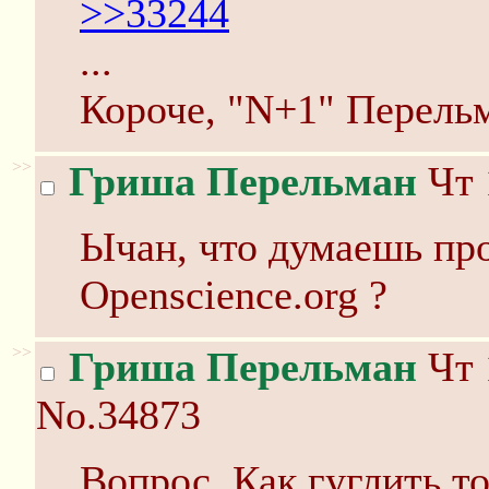
>>33244
...
Короче, "N+1" Перель
>>
Гриша Перельман
Чт 
Ычан, что думаешь про
Openscience.org ?
>>
Гриша Перельман
Чт 
No.34873
Вопрос. Как гуглить то