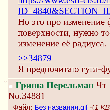
https://www.esri-cis.ru
ID=4840&SECTION_I
Но это про изменение
поверхности, нужно то
изменение её радиуса.
>>34879
Я предпочитаю гугл-фу
>>
Гриша Перельман
Чт 
No.34881
Файл:
Без названия.gif
-(
1 KB