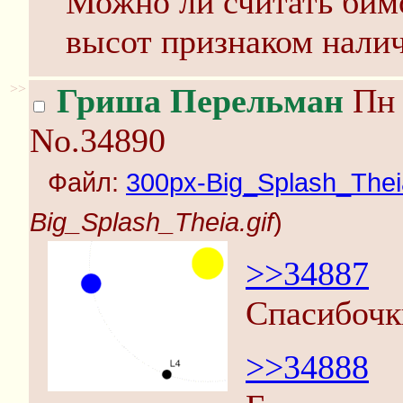
Можно ли считать бим
высот признаком налич
>>
Гриша Перельман
Пн 
No.34890
Файл:
300px-Big_Splash_Theia
Big_Splash_Theia.gif
)
>>34887
Спасибочк
>>34888