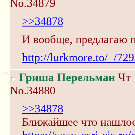
No.34879
>>34878
И вообще, предлагаю п
http://lurkmore.to/_/
>>
Гриша Перельман
Чт 
No.34880
>>34878
Ближайшее что нашлос