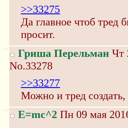
>>33275
Да главное чтоб тред б
просит.
>>
Гриша Перельман
Чт 
No.33278
>>33277
Можно и тред создать, 
>>
E=mc^2
Пн 09 мая 2016