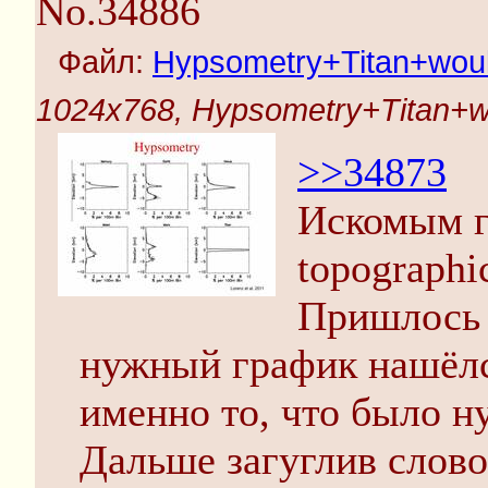
No.34886
Файл:
Hypsometry+Titan+would
1024x768, Hypsometry+Titan+wo
>>34873
Искомым г
topographi
Пришлось 
нужный график нашёлся
именно то, что было н
Дальше загуглив слово