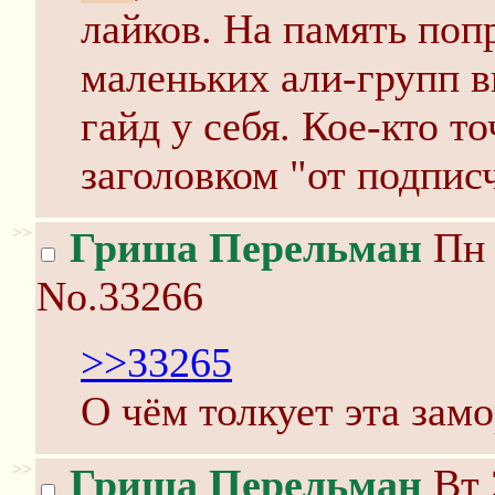
лайков. На память по
маленьких али-групп в
гайд у себя. Кое-кто т
заголовком "от подпис
>>
Гриша Перельман
Пн 
No.33266
>>33265
О чём толкует эта зам
>>
Гриша Перельман
Вт 