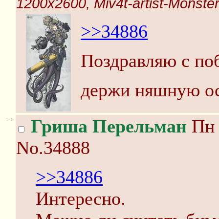
1200x2600, Miv4t-artist-Monste
>>34886
Поздравляю с поб
держи няшную о
>>
Гриша Перельман
Пн 
No.34888
>>34886
Интересно.