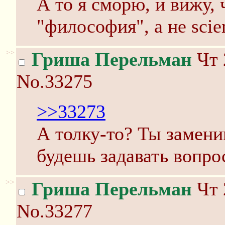
А то я сморю, и вижу, 
"философия", а не scie
>>
Гриша Перельман
Чт 
No.33275
>>33273
А толку-то? Ты замен
будешь задавать вопро
>>
Гриша Перельман
Чт 
No.33277