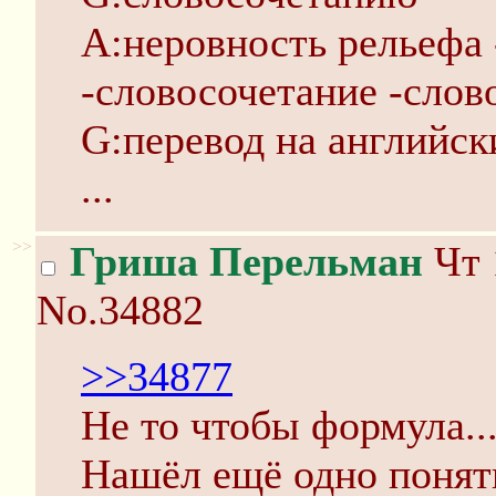
A:неровность рельефа 
-словосочетание -сло
G:перевод на английск
...
>>
Гриша Перельман
Чт 
No.34882
>>34877
Не то чтобы формула..
Нашёл ещё одно понят