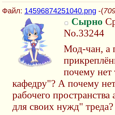
Файл:
14596874251040.png
-(
709
Сырно
Ср
No.33244
Мод-чан, а 
прикреплён
почему нет 
кафедру"? А почему нет
рабочего пространства
для своих нужд" треда?