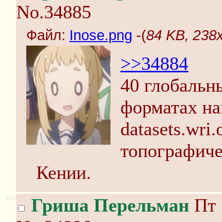
No.34885
Файл:
Inose.png
-(
84 KB, 238
>>34884
40 глобальн
форматах на
datasets.wri.
топографиче
Кении.
>>
Гриша Перельман
Пт 