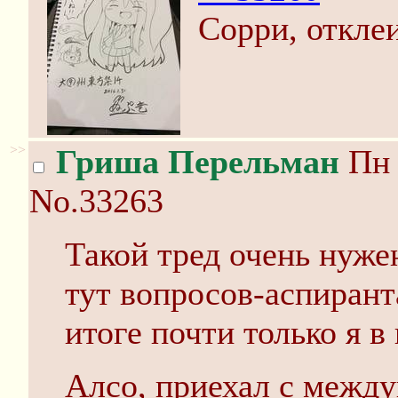
Сорри, откле
>>
Гриша Перельман
Пн 
No.33263
Такой тред очень нуже
тут вопросов-аспиранта
итоге почти только я в 
Алсо, приехал с межд