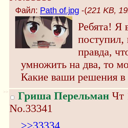
Файл:
Path of.jpg
-(
221 KB, 19
Ребята! Я 
поступил,
правда, чт
умножить на два, то м
Какие ваши решения в 
>>
Гриша Перельман
Чт 
No.33341
>>33334