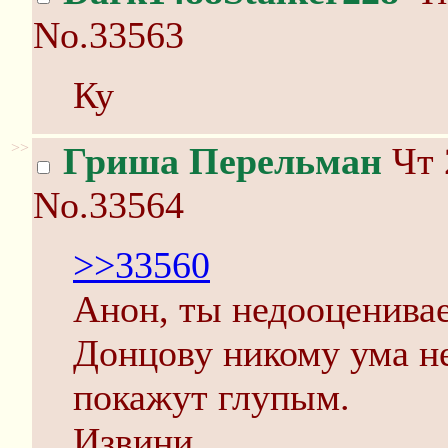
No.33563
Ку
>>
Гриша Перельман
Чт 
No.33564
>>33560
Анон, ты недооценива
Донцову никому ума не
покажут глупым.
Извини.