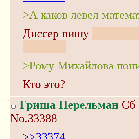
>А каков левел матема
Диссер пишу
по вычме
задачи :(
>Рому Михайлова пон
Кто это?
>>
Гриша Перельман
Сб 
No.33388
>>33374