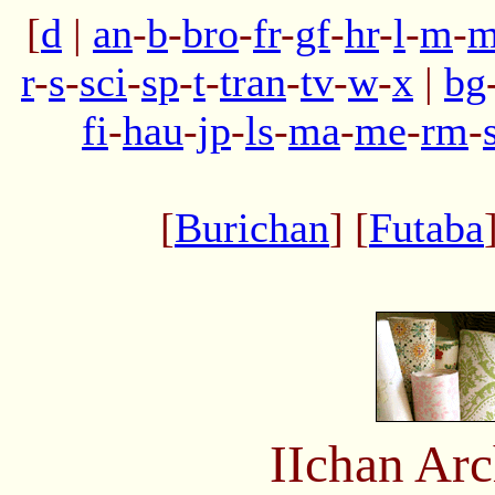
[
d
|
an
-
b
-
bro
-
fr
-
gf
-
hr
-
l
-
m
-
m
r
-
s
-
sci
-
sp
-
t
-
tran
-
tv
-
w
-
x
|
bg
fi
-
hau
-
jp
-
ls
-
ma
-
me
-
rm
-
[
Burichan
] [
Futaba
IIchan Ar