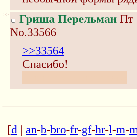
>>
Гриша Перельман
Пт 
No.33566
>>33564
Спасибо!
Очень недооцениваю
[
d
|
an
-
b
-
bro
-
fr
-
gf
-
hr
-
l
-
m
-
m