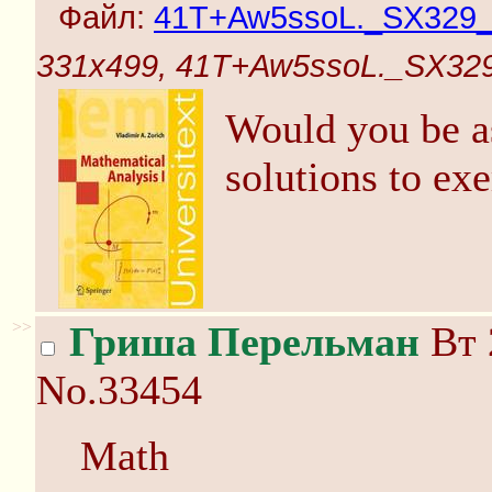
Файл:
41T+Aw5ssoL._SX329_B
331x499, 41T+Aw5ssoL._SX329_
Would you be a
solutions to exe
>>
Гриша Перельман
Вт 
No.33454
Math