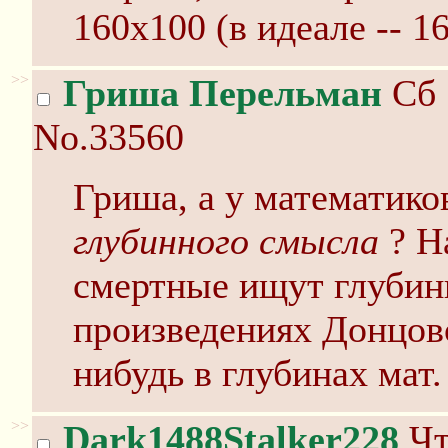
160х100 (в идеале -- 1
>>
Гриша Перельман
Сб 
No.33560
Гриша, а у математико
глубинного смысла
? Н
смертные ищут глубин
произведениях Донцово
нибудь в глубинах мат
>>
Dark1488Stalker228
Чт