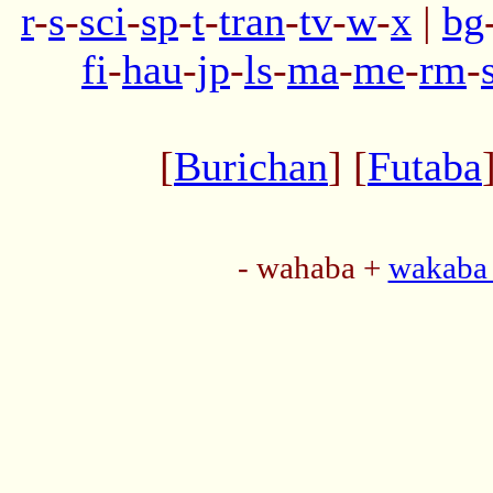
r
-
s
-
sci
-
sp
-
t
-
tran
-
tv
-
w
-
x
|
bg
fi
-
hau
-
jp
-
ls
-
ma
-
me
-
rm
-
[
Burichan
] [
Futaba
- wahaba +
wakaba 