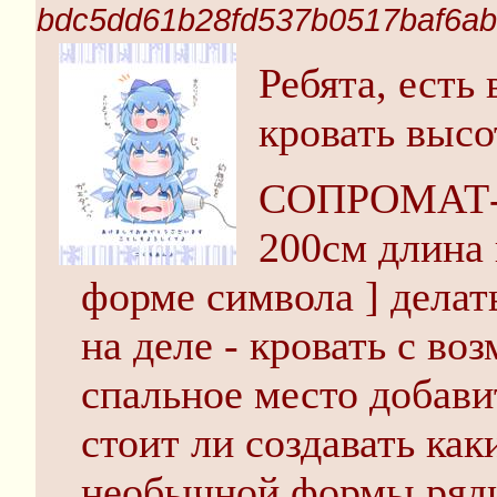
bdc5dd61b28fd537b0517baf6ab
Ребята, есть
кровать высо
СОПРОМАТ-В
200см длина 
форме символа ] делат
на деле - кровать с в
спальное место добави
стоит ли создавать ка
необычной формы ряд