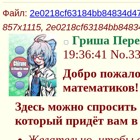
Файл:
2e0218cf63184bb84834d4
857x1115, 2e0218cf63184bb8483
Гриша Пер
19:36:41
No.3
Добро пожало
математиков!
Здесь можно спросить
который придёт вам в 
Желательно, чтобы в