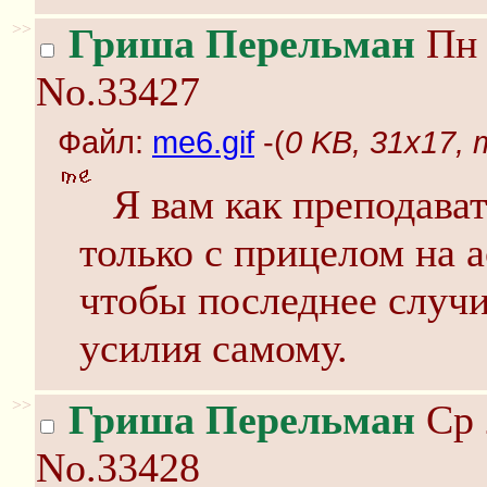
>>
Гриша Перельман
Пн 
No.33427
Файл:
me6.gif
-(
0 KB, 31x17, 
Я вам как преподава
только с прицелом на 
чтобы последнее случ
усилия самому.
>>
Гриша Перельман
Ср 
No.33428