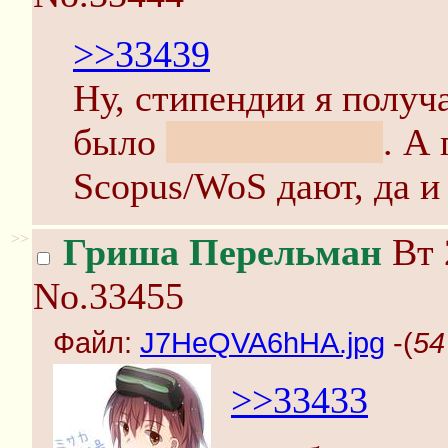
>>33439
Ну, стипендии я получ
было
да и 2ch тоже
. А
Scopus/WoS дают, да и
>>
Гриша Перельман
Вт 
No.33455
Файл:
J7HeQVA6hHA.jpg
-(
54
>>33433