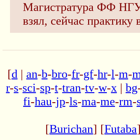
Магистратура ФФ НГУ, 
взял, сейчас практику 
[
d
|
an
-
b
-
bro
-
fr
-
gf
-
hr
-
l
-
m
-
m
r
-
s
-
sci
-
sp
-
t
-
tran
-
tv
-
w
-
x
|
bg
fi
-
hau
-
jp
-
ls
-
ma
-
me
-
rm
-
[
Burichan
] [
Futaba