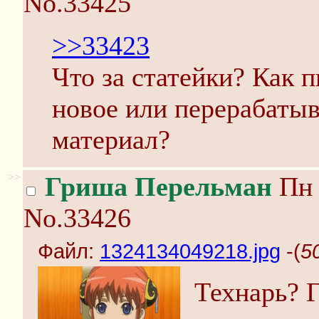
No.33425
>>33423
Что за статейки? Как 
новое или перерабаты
материал?
>>
Гриша Перельман
Пн 
No.33426
Файл:
1324134049218.jpg
-(
5
Технарь? Г