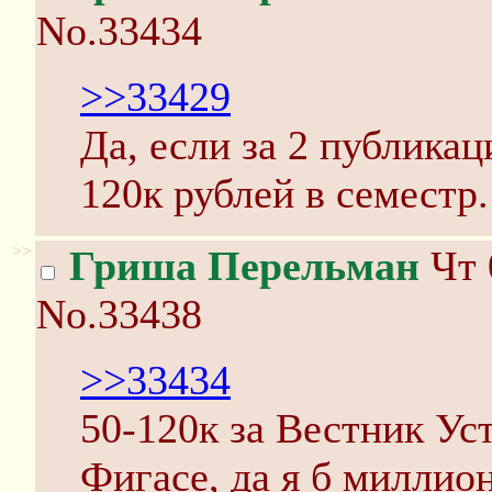
No.33434
>>33429
Да, если за 2 публикац
120к рублей в семестр.
>>
Гриша Перельман
Чт 
No.33438
>>33434
50-120к за Вестник Ус
Фигасе, да я б миллио