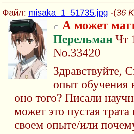
Файл:
misaka_1_51735.jpg
-(
36 K
А может маг
Перельман
Чт 1
No.33420
Здравствуйте, С
опыт обучения 
оно того? Писали научн
может это пустая трата
своем опыте/или почему