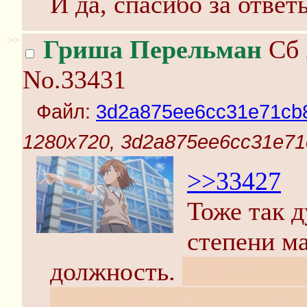
И да, спасибо за ответ
>>
Гриша Перельман
Сб 
No.33431
Файл:
3d2a875ee6cc31e71cb
1280x720, 3d2a875ee6cc31e7
>>33427
Тоже так д
степени ма
должность.
Я не особо
подвернется возможнос