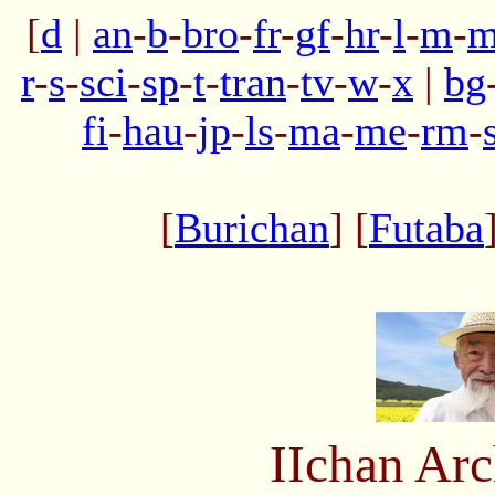
[
d
|
an
-
b
-
bro
-
fr
-
gf
-
hr
-
l
-
m
-
m
r
-
s
-
sci
-
sp
-
t
-
tran
-
tv
-
w
-
x
|
bg
fi
-
hau
-
jp
-
ls
-
ma
-
me
-
rm
-
[
Burichan
] [
Futaba
IIchan Ar