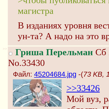
>чтобы публиковаться 
магистра
В изданиях уровня вес
ун-та? А надо на это в
>>
Гриша Перельман
Сб 
No.33430
Файл:
45204684.jpg
-(
73 KB, 
>>33426
Мой вуз, 