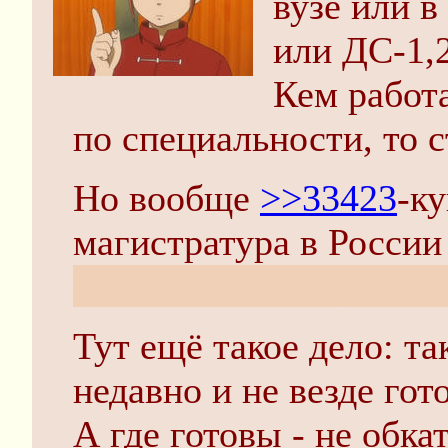
вузе или в
или ДС-1,2
Кем работ
по специальности, то с
Но вообще
>>33423
-ку
магистратура в России
я как ницшебродский 
Тут ещё такое дело: та
недавно и не везде го
А где готовы - не обк