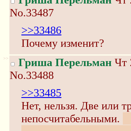
No.33487
>>33486
Почему изменит?
>>
Гриша Перельман
Чт 
No.33488
>>33485
Нет, нельзя. Две или т
непосчитабельными.
П