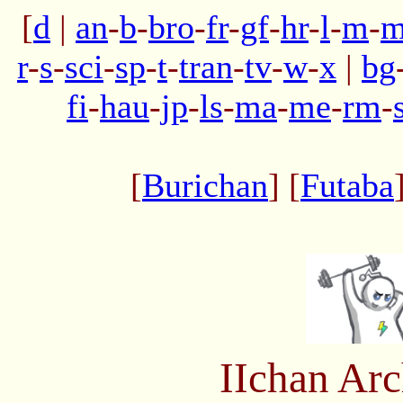
[
d
|
an
-
b
-
bro
-
fr
-
gf
-
hr
-
l
-
m
-
m
r
-
s
-
sci
-
sp
-
t
-
tran
-
tv
-
w
-
x
|
bg
fi
-
hau
-
jp
-
ls
-
ma
-
me
-
rm
-
[
Burichan
] [
Futaba
IIchan Ar