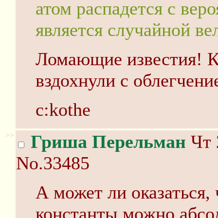
атом распадется с вер
является случайной ве
Ломающие известия! К
вздохнули с облегчени
c:kothe
>>
Гриша Перельман
Чт 
No.33485
А может ли оказаться,
константы можно абсо