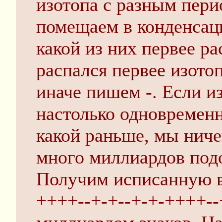
изотопа с разным пери
помещаем в конденсац
какой из них первее ра
распался первее изото
иначе пишем -. Если и
настолько одновременн
какой раньше, мы ниче
много миллиардов под
Получим исписанную в
++++--+-+--+-+-++++--