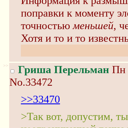
Информация к размыш
поправки к моменту э
точностью
меньшей
, 
Хотя и то и то известн
Т-экспонента тот еще п
>>
Гриша Перельман
Пн 
No.33472
>>33470
>Так вот, допустим, ты