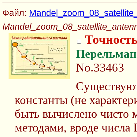
Файл:
Mandel_zoom_08_satellite_
Mandel_zoom_08_satellite_antenn
Точность
Перельман
No.33463
Cуществуют
константы (не характе
быть вычислено чисто 
методами, вроде числа