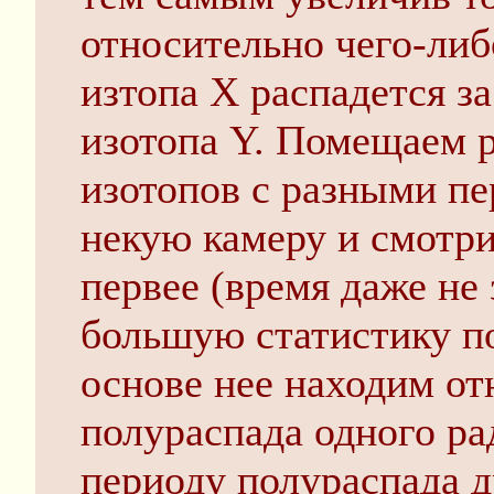
относительно чего-либ
изтопа X распадется з
изотопа Y. Помещаем р
изотопов с разными пе
некую камеру и смотри
первее (время даже не
большую статистику по
основе нее находим о
полураспада одного ра
периоду полураспада д