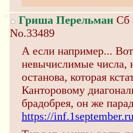
общности, их можно п
>>
Гриша Перельман
Сб 
No.33489
А если например... Во
невычислимые числа, 
останова, которая кст
Канторовому диагонал
брадобрея, он же пара
https://inf.1september.r