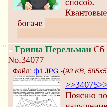
способ.
Квантовые
богаче
но я не очень с
высокоэнергетический
>>
Гриша Перельман
Сб 
No.34077
Файл:
ф1.JPG
-(
93 KB, 585x
>>34075
>
Поясню по
нарушение