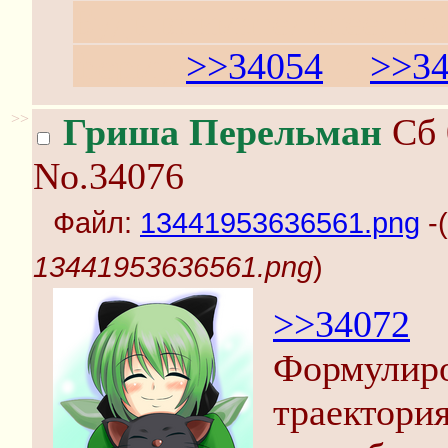
Будь внимательнее, но
ферму
>>34054
, a
>>3
>>
Гриша Перельман
Сб 
No.34076
Файл:
13441953636561.png
-(
13441953636561.png
)
>>34072
Формулиро
траектори