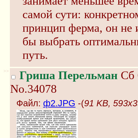
занимает меньшее врем
самой сути: конкретно
принцип ферма, он не 
бы выбрать оптимальн
путь.
>>
Гриша Перельман
Сб 
No.34078
Файл:
ф2.JPG
-(
91 KB, 593x