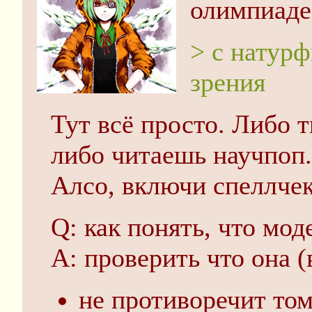
олимпиаде
> с натур
зрения
Тут всё просто. Либо 
либо читаешь научпоп.
Алсо, включи спеллчек
Q: как понять, что мод
A: проверить что она 
не противоречит том