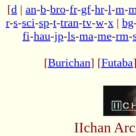
[
d
|
an
-
b
-
bro
-
fr
-
gf
-
hr
-
l
-
m
-
m
r
-
s
-
sci
-
sp
-
t
-
tran
-
tv
-
w
-
x
|
bg
fi
-
hau
-
jp
-
ls
-
ma
-
me
-
rm
-
[
Burichan
] [
Futaba
IIchan Ar