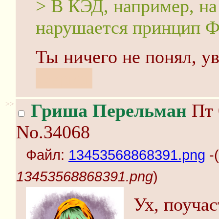
> В КЭД, например, на 
нарушается принцип 
Ты ничего не понял, у
Ферма.
>>
Гриша Перельман
Пт 
No.34068
Файл:
13453568868391.png
-(
13453568868391.png
)
Ух, поуча