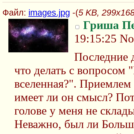
Файл:
images.jpg
-(
5 KB, 299x168
Гриша П
19:15:25
No
Последние д
что делать с вопросом 
вселенная?". Приемлем
имеет ли он смысл? Пот
голове у меня не склады
Неважно, был ли Боль