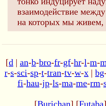
тонко индуцирует наду
взаимодействие между
на которых мы живем,
[
d
|
an
-
b
-
bro
-
fr
-
gf
-
hr
-
l
-
m
-
m
r
-
s
-
sci
-
sp
-
t
-
tran
-
tv
-
w
-
x
|
bg
fi
-
hau
-
jp
-
ls
-
ma
-
me
-
rm
-
[
Burichan
] [
Futaba