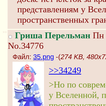
представлениям у Всел
пространственных гра
>>
Гриша Перельман
Пн 
No.34776
Файл:
35.png
-(
274 KB, 480x7
>>34249
>Но по совре
у Вселенной, 
пространствен