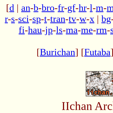
[
d
|
an
-
b
-
bro
-
fr
-
gf
-
hr
-
l
-
m
-
m
r
-
s
-
sci
-
sp
-
t
-
tran
-
tv
-
w
-
x
|
bg
fi
-
hau
-
jp
-
ls
-
ma
-
me
-
rm
-
[
Burichan
] [
Futaba
IIchan Ar