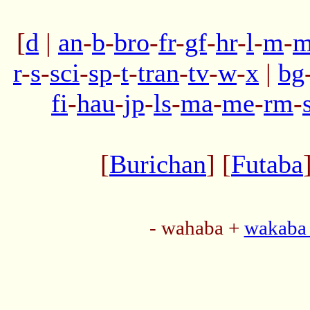
[
d
|
an
-
b
-
bro
-
fr
-
gf
-
hr
-
l
-
m
-
m
r
-
s
-
sci
-
sp
-
t
-
tran
-
tv
-
w
-
x
|
bg
fi
-
hau
-
jp
-
ls
-
ma
-
me
-
rm
-
[
Burichan
] [
Futaba
- wahaba +
wakaba 