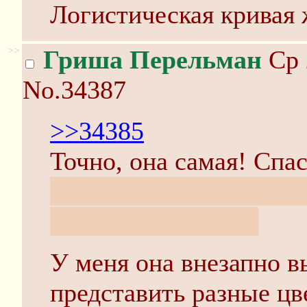
Логистическая кривая 
>>
Гриша Перельман
Ср 
No.34387
>>34385
Точно, она самая! Спа
Я же говорил, что это 
хорошо известное.
У меня она внезапно в
представить разные цве