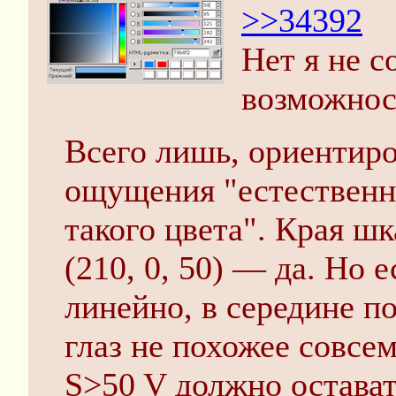
>>34392
Нет я не с
возможност
Всего лишь, ориентиро
ощущения "естественно
такого цвета". Края ш
(210, 0, 50) — да. Но 
линейно, в середине по
глаз не похожее совсе
S>50 V должно оставать