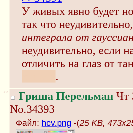
У живых явно будет но
так что неудивительно,
интеграла от гауссиа
неудивительно, если н
отличить на глаз от та
кривой
.
>>
Гриша Перельман
Чт 
No.34393
Файл:
hcv.png
-(
25 KB, 473x2