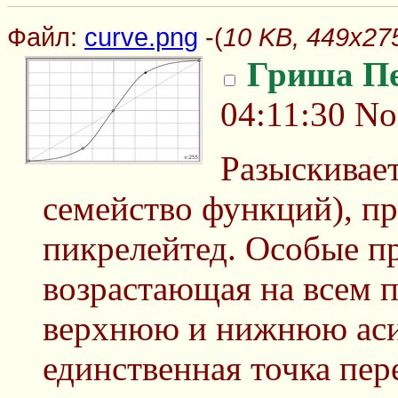
Файл:
curve.png
-(
10 KB, 449x275
Гриша П
04:11:30
No
Разыскивае
семейство функций), п
пикрелейтед. Особые п
возрастающая на всем 
верхнюю и нижнюю аси
единственная точка пер