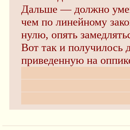
Дальше — должно умен
чем по линейному закон
нулю, опять замедлятьс
Вот так и получилось д
приведенную на оппик
ней вряд ли имеет отн
статистика тут совсем 
играть какие-то закон