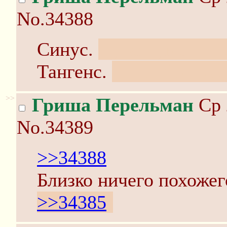
No.34388
Синус.
Ну, аргумент п
Тангенс.
Гиперболичес
>>
Гриша Перельман
Ср 
No.34389
>>34388
Близко ничего похоже
>>34385
)