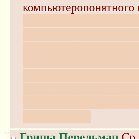
компьютеропонятного 
при переходе от синего
(210,0,50), если S мен
похоже, именно по так
законам оно будет мен
карему (уменьшение H)
исключаю, что и там чт
конечно, там допустим
уменьшаться.
>>
Гриша Перельман
Ср 