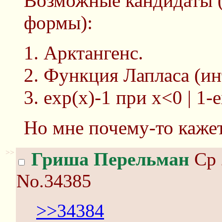
Возможные кандидаты 
формы):
Арктангенс.
Функция Лапласа (инт
exp(x)-1 при x<0 | 1-
Но мне почему-то кажетс
>>
Гриша Перельман
Ср 
No.34385
>>34384