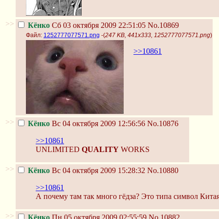
>>
Кёнко
Сб 03 октября 2009 22:51:05
No.10869
Файл:
1252777077571.png
-(
247 KB, 441x333, 1252777077571.png
)
>>10861
>>
Кёнко
Вс 04 октября 2009 12:56:56
No.10876
>>10861
UNLIMITED
QUALITY
WORKS
>>
Кёнко
Вс 04 октября 2009 15:28:32
No.10880
>>10861
А почему там так много гёдза? Это типа символ Кита
>>
Кёнко
Пн 05 октября 2009 02:55:59
No.10882