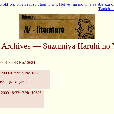
o
-
old_o
-
p
-
ph
-
r
-
s
-
sci
-
sp
-
t
-
tran
-
tv
-
w
-
x
|
bg
-
vg
|
au
-
mo
-
tr
|
a
-
aa
-
abe
-
azu
-
c
[
Burichan
n Archives — Suzumiya Haruhi no 
9 01:36:43
No.10684
 2009 01:59:15
No.10685
Кетайцы, ящитаю.
 2009 18:32:12
No.10686