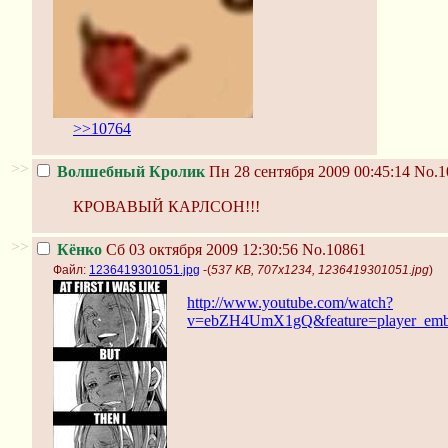
>>10764
>>
Волшебный Кролик
Пн 28 сентября 2009 00:45:14
No.1
КРОВАВЫЙ КАРЛСОН!!!
>>
Кёнко
Сб 03 октября 2009 12:30:56
No.10861
Файл:
1236419301051.jpg
-(
537 KB, 707x1234, 1236419301051.jpg
)
http://www.youtube.com/watch?
v=ebZH4UmX1gQ&feature=player_em