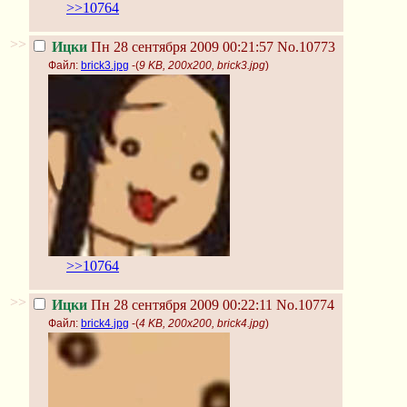
>>10764
>>
Ицки
Пн 28 сентября 2009 00:21:57
No.10773
Файл:
brick3.jpg
-(
9 KB, 200x200, brick3.jpg
)
>>10764
>>
Ицки
Пн 28 сентября 2009 00:22:11
No.10774
Файл:
brick4.jpg
-(
4 KB, 200x200, brick4.jpg
)