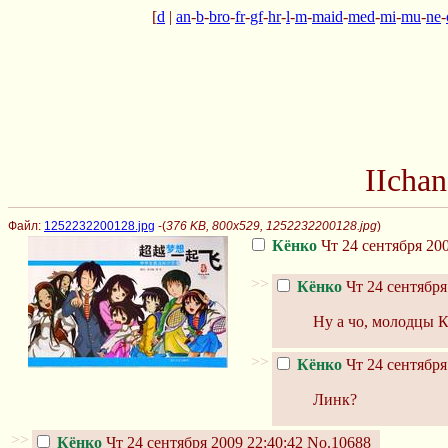
[
d
|
an
-
b
-
bro
-
fr
-
gf
-
hr
-
l
-
m
-
maid
-
med
-
mi
-
mu
-
ne
-
IIcha
Файл:
1252232200128.jpg
-(
376 KB, 800x529, 1252232200128.jpg
)
Кёнко
Чт 24 сентября 200
>>
Кёнко
Чт 24 сентября
Ну а чо, молодцы 
>>
Кёнко
Чт 24 сентября
Линк?
>>
Кёнко
Чт 24 сентября 2009 22:40:42
No.10688