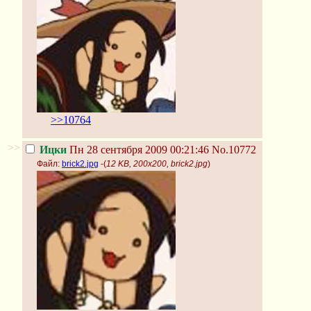
>>10764
>>
Ицки
Пн 28 сентября 2009 00:21:46
No.10772
Файл:
brick2.jpg
-(
12 KB, 200x200, brick2.jpg
)