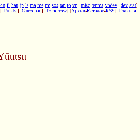
-
dn
-
fi
-
hau
-
jp
-
ls
-
ma
-
me
-
rm
-
sos
-
tan
-
to
-
vn
|
misc
-
tenma
-
vndev
|
dev
-
stat
]
] [
Futaba
] [
Gurochan
] [
Tomorrow
] [
Архив
-
Каталог
-
RSS
] [
Главная
]
Yūutsu