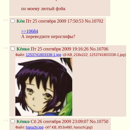
по моему лютый фэйк
>>
Кён
Пт 25 сентября 2009 17:50:53
No.10702
>>10684
А переведзите иероглифы?
>>
Кёнко
Пт 25 сентября 2009 19:16:26
No.10706
Файл:
1253741803338-1.jpg
-(
8 KB, 218x222, 1253741803338-1.jpg
)
>>
Кёнко
Сб 26 сентября 2009 23:09:07
No.10750
Файл:
haruchi.jpg
-(
47 KB, 853x480, haruchi.jpg
)