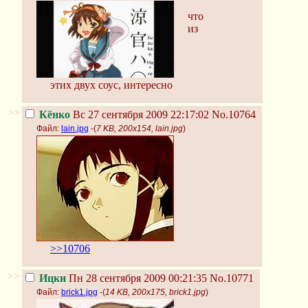
что
из
этих двух соус, интересно
>>
Кёнко
Вс 27 сентября 2009 22:17:02
No.10764
Файл:
lain.jpg
-(
7 KB, 200x154, lain.jpg
)
>>10706
>>
Ицки
Пн 28 сентября 2009 00:21:35
No.10771
Файл:
brick1.jpg
-(
14 KB, 200x175, brick1.jpg
)