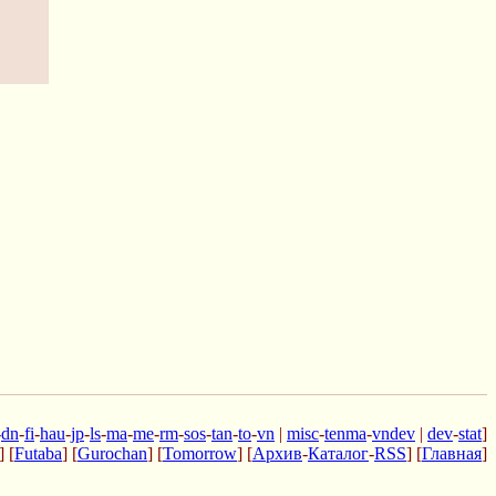
-
dn
-
fi
-
hau
-
jp
-
ls
-
ma
-
me
-
rm
-
sos
-
tan
-
to
-
vn
|
misc
-
tenma
-
vndev
|
dev
-
stat
]
] [
Futaba
] [
Gurochan
] [
Tomorrow
] [
Архив
-
Каталог
-
RSS
] [
Главная
]