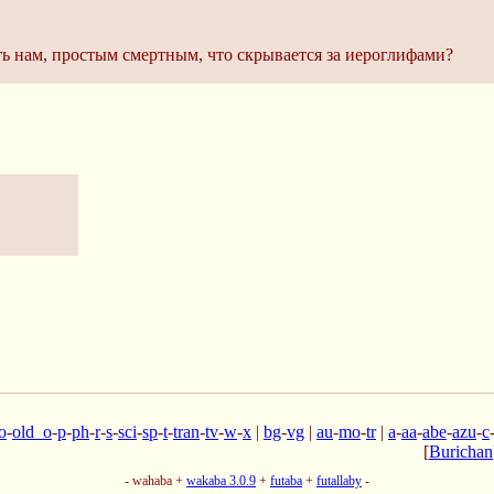
ть нам, простым смертным, что скрывается за иероглифами?
o
-
old_o
-
p
-
ph
-
r
-
s
-
sci
-
sp
-
t
-
tran
-
tv
-
w
-
x
|
bg
-
vg
|
au
-
mo
-
tr
|
a
-
aa
-
abe
-
azu
-
c
[
Burichan
- wahaba +
wakaba 3.0.9
+
futaba
+
futallaby
-