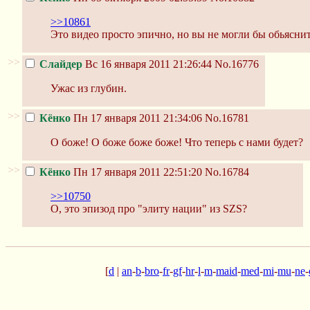
>>10861
Это видео просто эпично, но вы не могли бы обьясни
>>
Слайдер
Вс 16 января 2011 21:26:44
No.16776
Ужас из глубин.
>>
Кёнко
Пн 17 января 2011 21:34:06
No.16781
О боже! О боже боже боже! Что теперь с нами будет?
>>
Кёнко
Пн 17 января 2011 22:51:20
No.16784
>>10750
О, это эпизод про "элиту нации" из SZS?
[
d
|
an
-
b
-
bro
-
fr
-
gf
-
hr
-
l
-
m
-
maid
-
med
-
mi
-
mu
-
ne
-