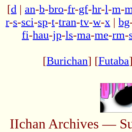
[
d
|
an
-
b
-
bro
-
fr
-
gf
-
hr
-
l
-
m
-
m
r
-
s
-
sci
-
sp
-
t
-
tran
-
tv
-
w
-
x
|
bg
fi
-
hau
-
jp
-
ls
-
ma
-
me
-
rm
-
[
Burichan
] [
Futaba
IIchan Archives — S