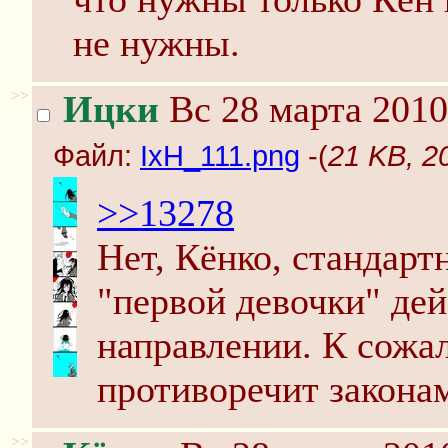
не нужны.
>>
Ицки
Вс 28 марта 2010
Файл:
IxH_111.png
-(
21 KB, 2
>>13278
Нет, Кёнко, стандарт
"первой девочки" дей
направлении. К сожа
противоречит закона
>>