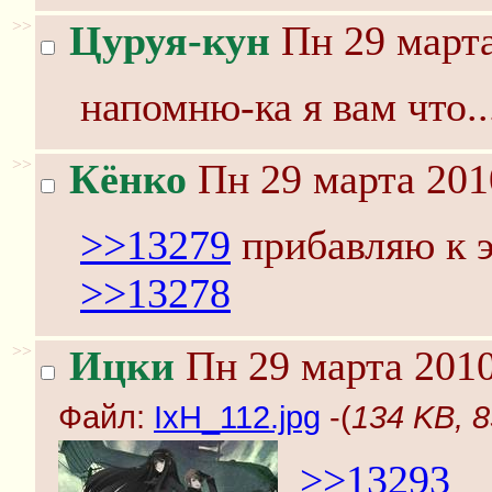
>>
Цуруя-кун
Пн 29 марта
напомню-ка я вам что..
>>
Кёнко
Пн 29 марта 201
>>13279
прибавляю к э
>>13278
>>
Ицки
Пн 29 марта 2010
Файл:
IxH_112.jpg
-(
134 KB, 8
>>13293