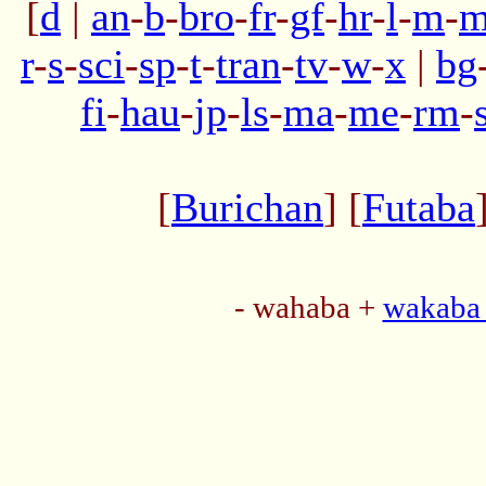
[
d
|
an
-
b
-
bro
-
fr
-
gf
-
hr
-
l
-
m
-
m
r
-
s
-
sci
-
sp
-
t
-
tran
-
tv
-
w
-
x
|
bg
fi
-
hau
-
jp
-
ls
-
ma
-
me
-
rm
-
[
Burichan
] [
Futaba
- wahaba +
wakaba 