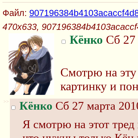
Файл:
907196384b4103acaccf4d8
470x633, 907196384b4103acaccf
Кёнко
Сб 27 
Смотрю на эту
картинку и по
>>
Кёнко
Сб 27 марта 201
Я смотрю на этот тред
что нужны только Кён и