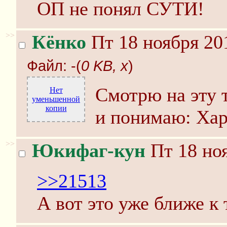
ОП не понял СУТИ!
>>
Кёнко
Пт 18 ноября 20
Файл:
-(
0 KB, x
)
Смотрю на эту 
Нет
уменьшенной
копии
и понимаю: Хар
>>
Юкифаг-кун
Пт 18 ноя
>>21513
А вот это уже ближе к 