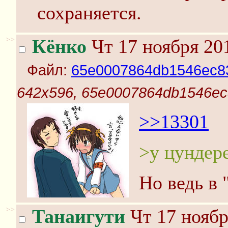
сохраняется.
>>
Кёнко
Чт 17 ноября 201
Файл:
65e0007864db1546ec83
642x596, 65e0007864db1546ec
>>13301
>у цундер
Но ведь в 
>>
Танаигути
Чт 17 ноябр