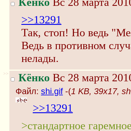
Кёнко
Вс 28 марта 201
>>13291
Так, стоп! Но ведь "М
Ведь в противном случ
нелады.
>>
Кёнко
Вс 28 марта 201
Файл:
shi.gif
-(
1 KB, 39x17, shi
>>13291
>стандартное гаремное