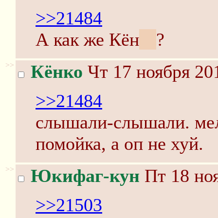
>>21484
А как же Кён
ко
?
>>
Кёнко
Чт 17 ноября 201
>>21484
слышали-слышали. мел
помойка, а оп не хуй.
>>
Юкифаг-кун
Пт 18 ноя
>>21503