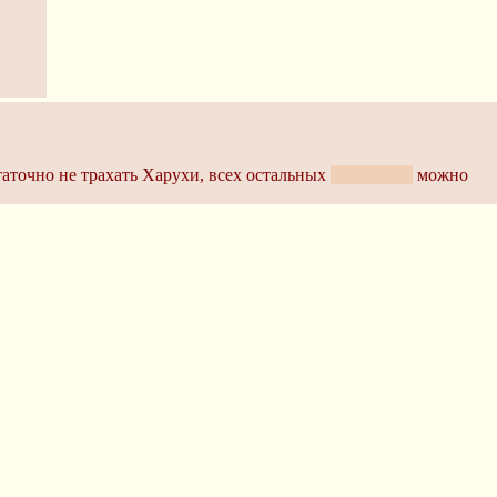
таточно не трахать Харухи, всех остальных
и Ицки, да
можно