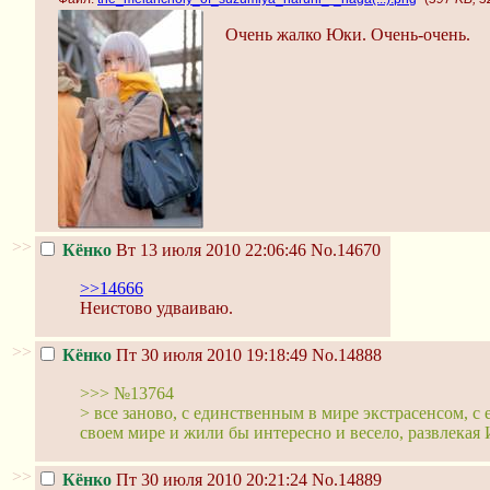
Очень жалко Юки. Очень-очень.
>>
Кёнко
Вт 13 июля 2010 22:06:46
No.14670
>>14666
Неистово удваиваю.
>>
Кёнко
Пт 30 июля 2010 19:18:49
No.14888
>>> №13764
> все заново, с единственным в мире экстрасенсом, с
своем мире и жили бы интересно и весело, развлекая
>>
Кёнко
Пт 30 июля 2010 20:21:24
No.14889