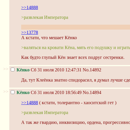
>>14888
>развлекая Императора
В окрестностях северной старшей Император развлека
>>13778
А кстати, что мешает Кёнко
>валяться на кровати Кёна, мять его подушку и играть
Как будто глупый Кён знает всех подруг сестренки.
>>
Кёнко
Сб 31 июля 2010 12:47:31
No.14892
Да, тут Клеёнка знатно спидорасил, я думал лучше сде
>>
Кёнко
Сб 31 июля 2010 18:56:49
No.14894
>>14888
( кстати, толерантно - хаоситский гет )
>развлекая Императора
А так же гвардию, инквизицию, ордена, прогрессивное