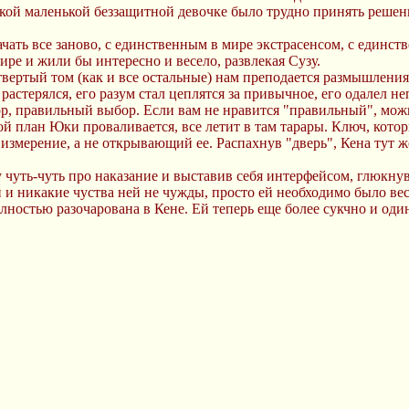
акой маленькой беззащитной девочке было трудно принять решени
ать все заново, с единственным в мире экстрасенсом, с единст
ире и жили бы интересно и весело, развлекая Сузу.
Четвертый том (как и все остальные) нам преподается размышлен
стерялся, его разум стал цеплятся за привычное, его одалел неп
р, правильный выбор. Если вам не нравится "правильный", можн
гой план Юки проваливается, все летит в там тарары. Ключ, кото
измерение, а не открывающий ее. Распахнув "дверь", Кена тут ж
 чуть-чуть про наказание и выставив себя интерфейсом, глюкну
 никакие чуства ней не чужды, просто ей необходимо было вес
ностью разочарована в Кене. Ей теперь еще более сукчно и оди