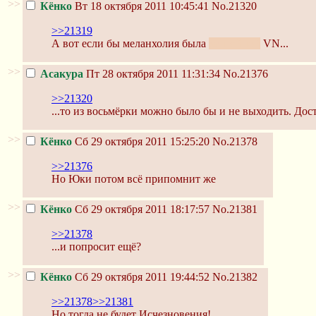
>>
Кёнко
Вт 18 октября 2011 10:45:41
No.21320
>>21319
А вот если бы меланхолия была
хентайной
VN...
>>
Асакура
Пт 28 октября 2011 11:31:34
No.21376
>>21320
...то из восьмёрки можно было бы и не выходить. Дос
>>
Кёнко
Сб 29 октября 2011 15:25:20
No.21378
>>21376
Но Юки потом всё припомнит же
>>
Кёнко
Сб 29 октября 2011 18:17:57
No.21381
>>21378
...и попросит ещё?
>>
Кёнко
Сб 29 октября 2011 19:44:52
No.21382
>>21378
>>21381
Но тогда не будет Исчезновения!