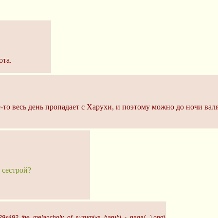
ота.
то весь день пропадает с Харухи, и поэтому можно до ночи валят
с сестрой?
29x492, the_melancholy_of_suzumiya_haruhi_-_naga(...).png
)