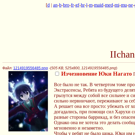
[
d
|
an
-
b
-
bro
-
fr
-
gf
-
hr
-
l
-
m
-
maid
-
med
-
mi
-
mu
-
ne
-
IIcha
Файл:
1214919556485.png
-(
505 KB, 525x800, 1214919556485.png
)
Изчезновение Юки Нагато
Все было не так. В четвертом томе п
Экстрасенсы, Ребята из будущего деля
грызутся между собой все сильнее и 
сильно нервничают, переживают за себя
А решает она все просто: убежать от 
догадались, при помощи сил Харухи с
разные стороны баррикад, и без опасе
Однако она не хотела это делать сооб
мгновенно и незаметно.
Чтобы у ребят не было шока, Юки им н