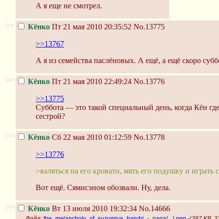
А я еще не смотрел.
>>
Кёнко
Пт 21 мая 2010 20:35:52
No.13775
>>13767
А я из семейства паслёновых. А ещё, а ещё скоро субб
>>
Кёнко
Пт 21 мая 2010 22:49:24
No.13776
>>13775
Суббота — это такой специальный день, когда Кён где-
сестрой?
>>
Кёнко
Сб 22 мая 2010 01:12:59
No.13778
>>13776
>валяться на его кровати, мять его подушку и играть 
Вот ещё. Сямисэном обозвали. Ну, дела.
>>
Кёнко
Вт 13 июля 2010 19:32:34
No.14666
Файл:
the_melancholy_of_suzumiya_haruhi_-_naga(...).png
-(
397 KB, 3