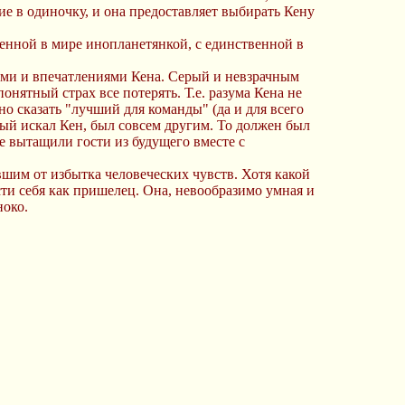
е в одиночку, и она предоставляет выбирать Кену
венной в мире инопланетянкой, с единственной в
иями и впечатлениями Кена. Серый и невзрачным
онятный страх все потерять. Т.е. разума Кена не
о сказать "лучший для команды" (да и для всего
рый искал Кен, был совсем другим. То должен был
е вытащили гости из будущего вместе с
вшим от избытка человеческих чувств. Хотя какой
ти себя как пришелец. Она, невообразимо умная и
ноко.