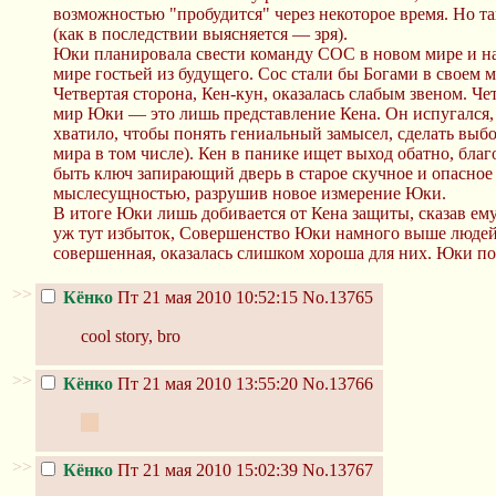
возможностью "пробудится" через некоторое время. Но т
(как в последствии выясняется — зря).
Юки планировала свести команду СОС в новом мире и нач
мире гостьей из будущего. Сос стали бы Богами в своем м
Четвертая сторона, Кен-кун, оказалась слабым звеном. 
мир Юки — это лишь представление Кена. Он испугался, ра
хватило, чтобы понять гениальный замысел, сделать выбо
мира в том числе). Кен в панике ищет выход обатно, бла
быть ключ запирающий дверь в старое скучное и опасное 
мыслесущностью, разрушив новое измерение Юки.
В итоге Юки лишь добивается от Кена защиты, сказав ему
уж тут избыток, Совершенство Юки намного выше людей и
совершенная, оказалась слишком хороша для них. Юки пол
>>
Кёнко
Пт 21 мая 2010 10:52:15
No.13765
cool story, bro
>>
Кёнко
Пт 21 мая 2010 13:55:20
No.13766
;_;
>>
Кёнко
Пт 21 мая 2010 15:02:39
No.13767