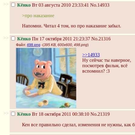
>>
Кёнко
Вт 03 августа 2010 23:33:41
No.14933
>про наказание
Напомни. Читал 4 том, но про наказание забыл.
>>
Кёнко
Пн 17 октября 2011 21:23:37
No.21316
Файл:
498.png
-(
395 KB, 600x600, 498.png
)
>>14933
Ну сейчас ты наверное,
посмотрев фильм, всё
вспомнил? :3
>>
Кёнко
Вт 18 октября 2011 00:38:10
No.21319
Кен все правильно сделал, изменения не нужны, как б