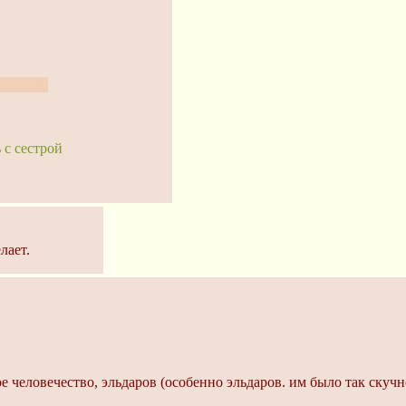
ет тебя.
 с сестрой
лает.
 человечество, эльдаров (особенно эльдаров. им было так скучн