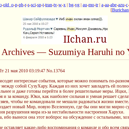
o
-
old_o
-
p
-
ph
-
r
-
s
-
sci
-
sp
-
t
-
tran
-
tv
-
w
-
x
|
bg
-
vg
|
au
-
mo
-
tr
|
a
-
aa
-
abe
-
azu
-
c
[
Burichan
n Archives — Suzumiya Haruhi no 
Пт 21 мая 2010 03:19:47
No.13764
роисодят интересные события, которые можно понимать по-разн
т между собой СузуХару. Каждая из них хочет завладеть ей пол
сильнее и даже готовы перейти в более решительные меры. Ицки
 и за команду. Юки, как наиболее сильная и умная решает сделат
хозяев, чтобы не командовали не мешали радоваться жизни вместе
оздает новый Мир, новую Вселенную, где бы они могли мирно с
ния разрушения мира из-за нестабильности настроения Харухи.
ща, ибо вынеси она этот вобпрос на обсуждение с остальными, хо
е оставляет какие-либо воспоминания о команде и обо всем связ