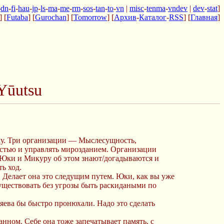
-
dn
-
fi
-
hau
-
jp
-
ls
-
ma
-
me
-
rm
-
sos
-
tan
-
to
-
vn
|
misc
-
tenma
-
vndev
|
dev
-
stat
]
] [
Futaba
] [
Gurochan
] [
Tomorrow
] [
Архив
-
Каталог
-
RSS
] [
Главная
]
Yūutsu
ому. Три организации — Мыслесущность,
ностью и управлять мирозданием. Организации
, Юки и Микуру об этом знают/догадываются и
ь ход.
. Делает она это следущим путем. Юки, как вы уже
уществовать без угрозы быть раскидаными по
зяева бы быстро пронюхали. Надо это сделать
анном. Себе она тоже запечатывает память, с