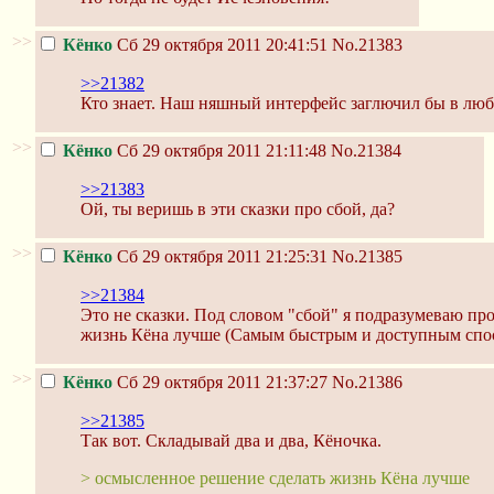
>>
Кёнко
Сб 29 октября 2011 20:41:51
No.21383
>>21382
Кто знает. Наш няшный интерфейс заглючил бы в люб
>>
Кёнко
Сб 29 октября 2011 21:11:48
No.21384
>>21383
Ой, ты веришь в эти сказки про сбой, да?
>>
Кёнко
Сб 29 октября 2011 21:25:31
No.21385
>>21384
Это не сказки. Под словом "сбой" я подразумеваю пр
жизнь Кёна лучше (Самым быстрым и доступным спо
>>
Кёнко
Сб 29 октября 2011 21:37:27
No.21386
>>21385
Так вот. Складывай два и два, Кёночка.
> осмысленное решение сделать жизнь Кёна лучше