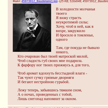
Файл:
45973912_Baudelaire1.jpg
-(
25 KB, 516x648, 45973912_Baudela
В холодности молчанья
твоего
Я вижу страсть
неукротимой силы;
Хочу, чтоб в ней, как в
вихре, закружило
И бросило в томленьи,
одного
Там, где покуда не бывало
никого,
Кто очарован был твоей матроской милой,
Чтоб сладость губ своих мне подарила.
К фарфору ног твоих прижмусь я, для того,
Чтоб аромат вдохнуть бесстыдной влаги -
Так чуют сучку грязные дворняги
И бегают нестройною гурьбой.
Лежу теперь, забывшись тяжким сном,
А о ночах, проведенных с тобой,
Лишь снегопад напомнит за окном.