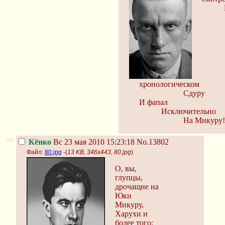
хронологическом
Сдуру
И фапал
Исключительно
На Микуру!
>>
Кёнко
Вс 23 мая 2010 15:23:18
No.13802
Файл:
80.jpg
-(
13 KB, 346x443, 80.jpg
)
О, вы,
глупцы,
дрочащие на
Юки
Микуру,
Харухи и
более того: