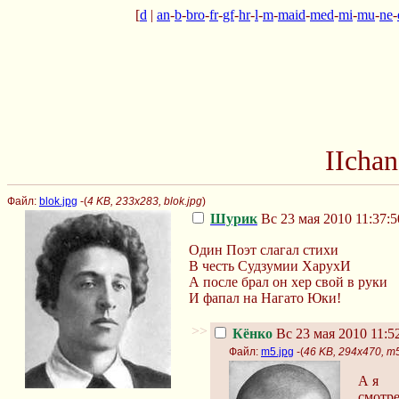
[
d
|
an
-
b
-
bro
-
fr
-
gf
-
hr
-
l
-
m
-
maid
-
med
-
mi
-
mu
-
ne
-
IIcha
Файл:
blok.jpg
-(
4 KB, 233x283, blok.jpg
)
Шурик
Вс 23 мая 2010 11:37:5
Один Поэт слагал стихи
В честь Судзумии ХарухИ
А после брал он хер свой в руки
И фапал на Нагато Юки!
>>
Кёнко
Вс 23 мая 2010 11:5
Файл:
m5.jpg
-(
46 KB, 294x470, m5
А я
смотр