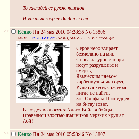
То завладей ее рукою нежной
И чистый взор ее до дна испей.
>>
Кёнко
Пн 24 мая 2010 04:28:35
No.13806
Файл:
9135730658.gif
-(
52 KB, 500x575, 9135730658.gif
)
Серое небо взирает
безмолвно на мир,
Снова лазурные твари
несут разрушенье и
смерть,
Языческим гневом
карбункулы-очи горят,
Рушатся веси, спасенья
нигде не найти.
Зов Олифана Провидцев
на битву зовет,
В воздух возносятся Алого Войска бойцы,
Праведной злостью язычников мерзких крушат.
Аой!
>>
Кёнко
Пн 24 мая 2010 05:58:46
No.13807