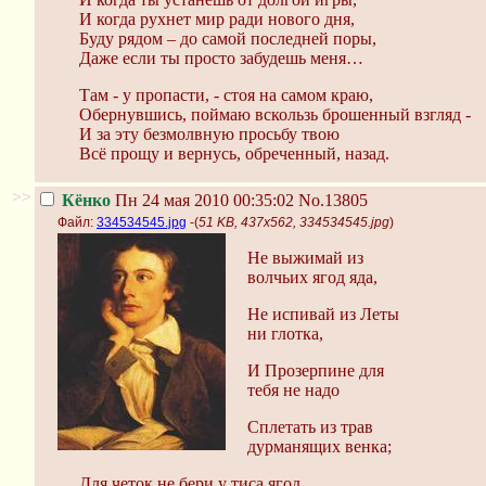
И когда рухнет мир ради нового дня,
Буду рядом – до самой последней поры,
Даже если ты просто забудешь меня…
Там - у пропасти, - стоя на самом краю,
Обернувшись, поймаю вскользь брошенный взгляд -
И за эту безмолвную просьбу твою
Всё прощу и вернусь, обреченный, назад.
>>
Кёнко
Пн 24 мая 2010 00:35:02
No.13805
Файл:
334534545.jpg
-(
51 KB, 437x562, 334534545.jpg
)
Не выжимай из
волчьих ягод яда,
Не испивай из Леты
ни глотка,
И Прозерпине для
тебя не надо
Сплетать из трав
дурманящих венка;
Для четок не бери у тиса ягод,