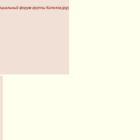
ициальный форум группы Кипелов.jpg
)