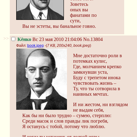
Зоветесь
оных вы
фанатами по
сути,
Вы не эстеты, вы банальное говно.
>>
Кёнко
Вс 23 мая 2010 21:04:06
No.13804
Файл:
book.jpeg
-(
7 KB, 200x240, book.jpeg
)
Мне достаточно роли в
потемках кулис,
Где, молчанием крепко
замкнувши уста,
Буду с трепетом инока
чувствовать жизнь –
Ту, что ты сотворила в
наивных мечтах.
И ни жестом, ни взглядом
не выдам себя,
Как бы ни было трудно – сумею, стерплю:
Среди масок и слов правды лик погребя,
Я останусь с тобой, потому что люблю.
И когда ты устанешь от долгой игры,