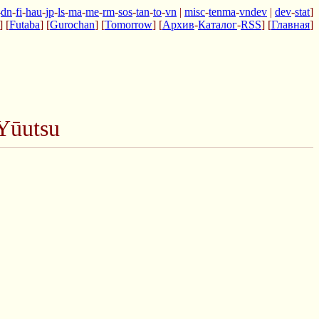
-
dn
-
fi
-
hau
-
jp
-
ls
-
ma
-
me
-
rm
-
sos
-
tan
-
to
-
vn
|
misc
-
tenma
-
vndev
|
dev
-
stat
]
] [
Futaba
] [
Gurochan
] [
Tomorrow
] [
Архив
-
Каталог
-
RSS
] [
Главная
]
Yūutsu