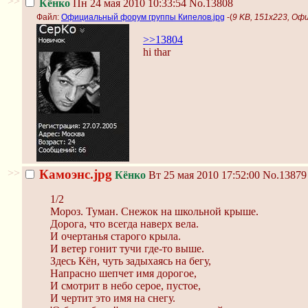
>>
Кёнко
Пн 24 мая 2010 10:33:54
No.13808
Файл:
Официальный форум группы Кипелов.jpg
-(
9 KB, 151x223, Оф
>>13804
hi thar
>>
Камоэнс.jpg
Кёнко
Вт 25 мая 2010 17:52:00
No.13879
1/2
Мороз. Туман. Снежок на школьной крыше.
Дорога, что всегда наверх вела.
И очертанья старого крыла.
И ветер гонит тучи где-то выше.
Здесь Кён, чуть задыхаясь на бегу,
Напрасно шепчет имя дорогое,
И смотрит в небо серое, пустое,
И чертит это имя на снегу.