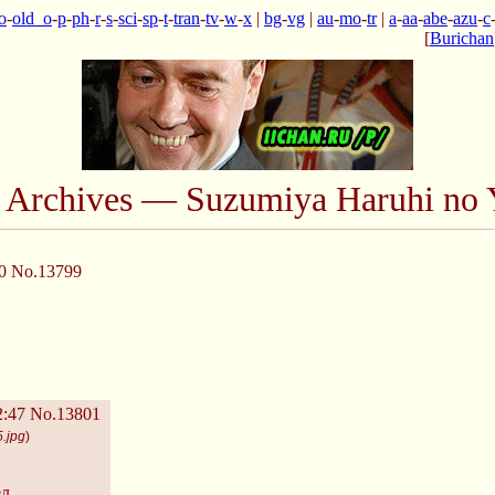
o
-
old_o
-
p
-
ph
-
r
-
s
-
sci
-
sp
-
t
-
tran
-
tv
-
w
-
x
|
bg
-
vg
|
au
-
mo
-
tr
|
a
-
aa
-
abe
-
azu
-
c
[
Burichan
n Archives — Suzumiya Haruhi no 
0
No.13799
2:47
No.13801
.jpg
)
ел