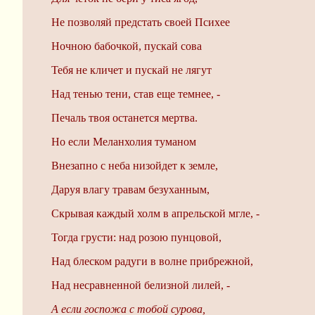
Не позволяй предстать своей Психее
Ночною бабочкой, пускай сова
Тебя не кличет и пускай не лягут
Над тенью тени, став еще темнее, -
Печаль твоя останется мертва.
Но если Меланхолия туманом
Внезапно с неба низойдет к земле,
Даруя влагу травам безуханным,
Скрывая каждый холм в апрельской мгле, -
Тогда грусти: над розою пунцовой,
Над блеском радуги в волне прибрежной,
Над несравненной белизной лилей, -
А если госпожа с тобой сурова,