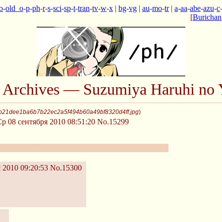
o
-
old_o
-
p
-
ph
-
r
-
s
-
sci
-
sp
-
t
-
tran
-
tv
-
w
-
x
|
bg
-
vg
|
au
-
mo
-
tr
|
a
-
aa
-
abe
-
azu
-
c
[
Burichan
n Archives — Suzumiya Haruhi no 
 b21dee1ba6b7b22ec2a5f494b60a49bf8320d4ff.jpg
)
р 08 сентября 2010 08:51:20
No.15299
иться спойлерон~ом к девятому и десятому тому.
 2010 09:20:53
No.15300