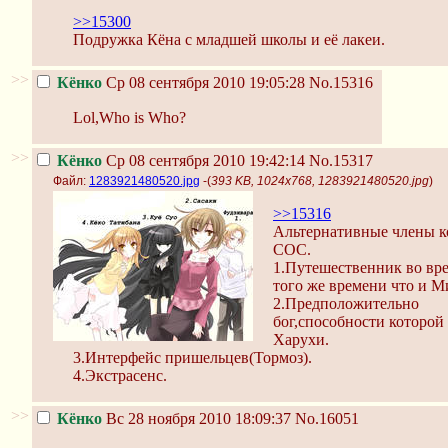
>>15300
Подружка Кёна с младшей школы и её лакеи.
>>
Кёнко
Ср 08 сентября 2010 19:05:28
No.15316
Lol,Who is Who?
>>
Кёнко
Ср 08 сентября 2010 19:42:14
No.15317
Файл:
1283921480520.jpg
-(
393 KB, 1024x768, 1283921480520.jpg
)
>>15316
Альтернативные члены 
СОС.
1.Путешественник во вр
того же времени что и М
2.Предположительно
бог,способности которой
Харухи.
3.Интерфейс пришельцев(Тормоз).
4.Экстрасенс.
>>
Кёнко
Вс 28 ноября 2010 18:09:37
No.16051