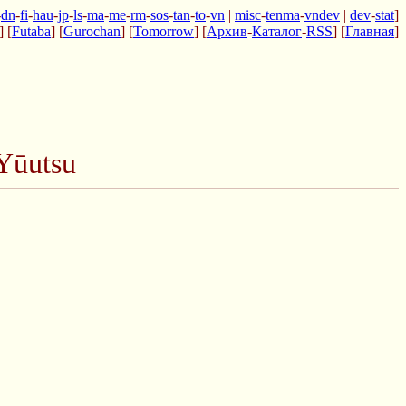
-
dn
-
fi
-
hau
-
jp
-
ls
-
ma
-
me
-
rm
-
sos
-
tan
-
to
-
vn
|
misc
-
tenma
-
vndev
|
dev
-
stat
]
] [
Futaba
] [
Gurochan
] [
Tomorrow
] [
Архив
-
Каталог
-
RSS
] [
Главная
]
Yūutsu