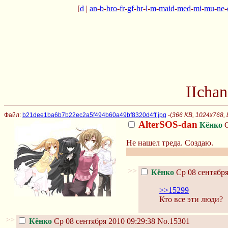
[
d
|
an
-
b
-
bro
-
fr
-
gf
-
hr
-
l
-
m
-
maid
-
med
-
mi
-
mu
-
ne
-
IIcha
Файл:
b21dee1ba6b7b22ec2a5f494b60a49bf8320d4ff.jpg
-(
366 KB, 1024x768,
AlterSOS-dan
Кёнко
С
Не нашел треда. Создаю.
В этом треде можно даже дел
>>
Кёнко
Ср 08 сентября
>>15299
Кто все эти люди?
>>
Кёнко
Ср 08 сентября 2010 09:29:38
No.15301