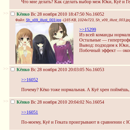
Что мне делать? Как сделать выбор меж Юки, Куё и Г
>>
Кёнко
Вс 28 ноября 2010 18:47:50
No.16052
Файл:
Sh_v09_illust_003.jpg
-(
165 KB, 1024x723, Sh_v09_illust_003.jp
>>15299
Из всей команды нормаль
Остальные — гипертроф
Вывод: подходим к Юки, 
Побочный эффект — окон
>>
Кёнко
Вс 28 ноября 2010 20:03:05
No.16053
>>16052
Почему? Кёко тоже нормальная. А Куё хрен поймёшь,
>>
Кёнко
Вс 28 ноября 2010 20:04:02
No.16054
>>16051
По-моему, Куё и Геката проигрывают в сравнении с 