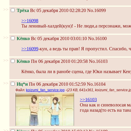
>>
Трёха
Вс 05 декабря 2010 02:28:20
No.16099
>>16098
Ты ленивый-халдей(кун)! - Не люди,а персонажи, мож
>>
Кёнко
Вс 05 декабря 2010 03:01:10
No.16100
>>16099
-кун, а ведь ты прав! Я пропустил. Спасибо, 
>>
Кёнко
Пн 06 декабря 2010 01:20:58
No.16103
Кёнко, была ли в ранобе сцена, где Юки называет Кен
>>
Иц*и
Пн 06 декабря 2010 01:52:59
No.16104
Файл:
koizumi_fan_service.jpg
-(
23 KB, 641x361, koizumi_fan_service.j
>>16103
Она как и синеволосая ма
года назад(то есть на тан
>>