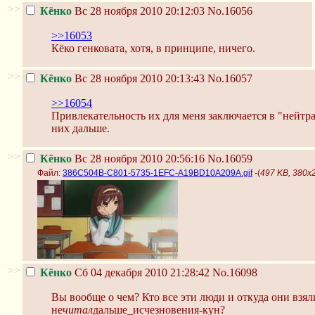
>>
Кёнко
Вс 28 ноября 2010 20:12:03
No.16056
>>16053
Кёко генковата, хотя, в принципе, ничего.
>>
Кёнко
Вс 28 ноября 2010 20:13:43
No.16057
>>16054
Привлекательность их для меня заключается в "нейтр
них дальше.
>>
Кёнко
Вс 28 ноября 2010 20:56:16
No.16059
Файл:
386C504B-C801-5735-1EFC-A19BD10A209A.gif
-(
497 KB, 380x
>>
Кёнко
Сб 04 декабря 2010 21:28:42
No.16098
Вы вообще о чем? Кто все эти люди и откуда они взял
не
читал
дальше_исчезновения-кун?