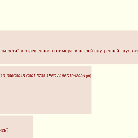
альности" и отрешенности от мира, в некоей внутренней "пустот
213, 386C504B-C801-5735-1EFC-A19BD10A209A.gif
)
ись?