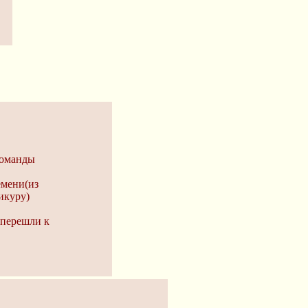
команды
емени(из
икуру)
 перешли к