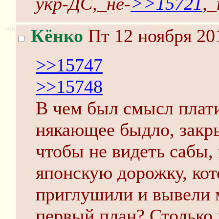
укр-ДС,_не-
>>15721
,
>>
Кёнко
Пт 12 ноября 20
>>15747
>>15748
В чем был смысл плати
някающее быдло, закры
чтобы не видеть сабы,
японскую дорожку, кот
приглушили и вывели 
первый план? Столько