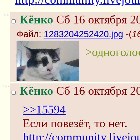
>>
Кёнко
Сб 16 октября 20
Файл:
1283204252420.jpg
-(
1
>одноголо
>>
Кёнко
Сб 16 октября 20
>>15594
Если повезёт, то нет.
http://community.livej