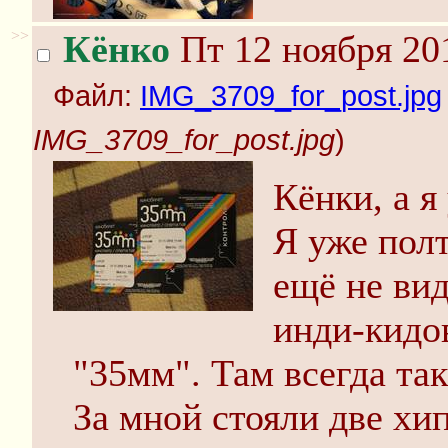
>>
Кёнко
Пт 12 ноября 20
Файл:
IMG_3709_for_post.jpg
IMG_3709_for_post.jpg
)
Кёнки, а я
Я уже полт
ещё не вид
инди-кидов
"35мм". Там всегда так
За мной стояли две хи