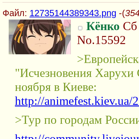
Файл:
12735144389343.png
-(
354
Кёнко
Сб 
No.15592
>Европейск
"Исчезновения Харухи 
ноября в Киеве:
http://animefest.kiev.ua
>Тур по городам России
http://community.livejo