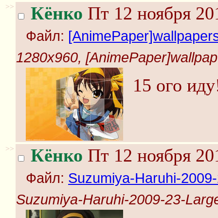
>>
Кёнко
Пт 12 ноября 20
Файл:
[AnimePaper]wallpapers
1280x960, [AnimePaper]wallpape
15 ого иду
>>
Кёнко
Пт 12 ноября 20
Файл:
Suzumiya-Haruhi-2009-
Suzumiya-Haruhi-2009-23-Large