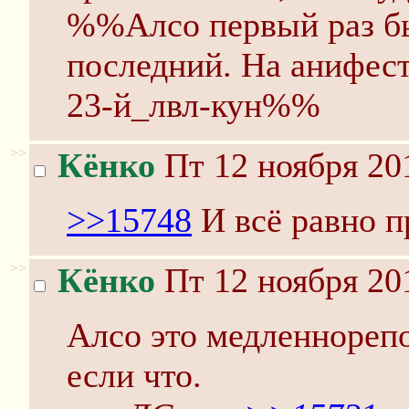
%%Алсо первый раз был
последний. На анифест
23-й_лвл-кун%%
>>
Кёнко
Пт 12 ноября 20
>>15748
И всё равно п
>>
Кёнко
Пт 12 ноября 20
Алсо это медленнореп
если что.