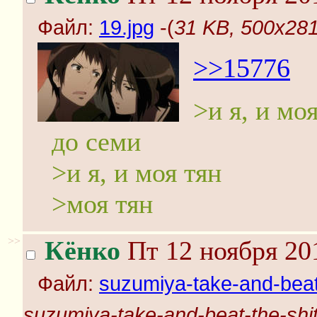
Файл:
19.jpg
-(
31 KB, 500x281
>>15776
>и я, и мо
до семи
>и я, и моя тян
>моя тян
>>
Кёнко
Пт 12 ноября 20
Файл:
suzumiya-take-and-beat-
suzumiya-take-and-beat-the-shit