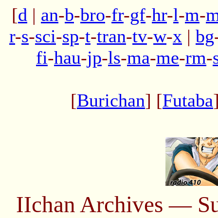
[
d
|
an
-
b
-
bro
-
fr
-
gf
-
hr
-
l
-
m
-
m
r
-
s
-
sci
-
sp
-
t
-
tran
-
tv
-
w
-
x
|
bg
fi
-
hau
-
jp
-
ls
-
ma
-
me
-
rm
-
[
Burichan
] [
Futaba
IIchan Archives — S