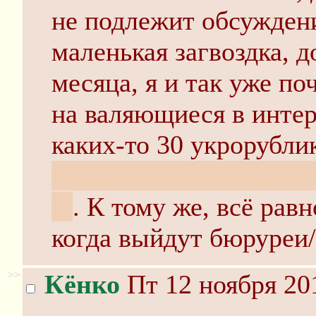
не подлежит обсужден
маленькая загвоздка, 
месяца, я и так уже по
на валяющиеся в интер
каких-то 30 укрорублик
да с таким-то Фильчен
:3
. К тому же, всё рав
когда выйдут бюруреи
>>
Кёнко
Пт 12 ноября 20