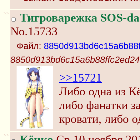
>>
Тигроварежка SOS-da
No.15733
Файл:
8850d913bd6c15a6b88f
8850d913bd6c15a6b88ffc2ed24
>>15721
Либо одна из Кё
либо фанатки за
кровати, либо о
>>
Кёнко
Ср 10 ноября 20