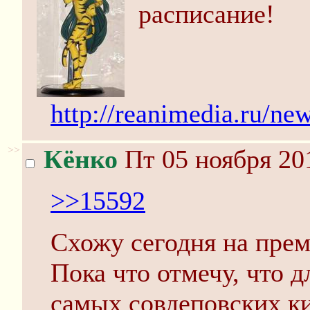
расписание!
http://reanimedia.ru/n
>>
Кёнко
Пт 05 ноября 20
>>15592
Схожу сегодня на прем
Пока что отмечу, что д
самых совдеповских ки