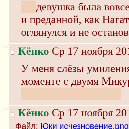
тян
девушка была вовсе
и преданной, как Нагат
оглянулся и не останов
>>
Кёнко
Ср 17 ноября 20
У меня слёзы умиления
моменте с двумя Микур
смотрел в кинотеатре
>>
Кёнко
Ср 17 ноября 20
Файл:
Юки исчезновение.png