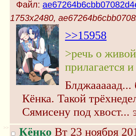
Файл:
ae67264b6cbb07082d4
1753x2480, ae67264b6cbb0708
>>15958
>речь о живой 
прилагается и
Блджааааад... 
Кёнка. Такой трёхнед
Сямисену под хвост... э
>>
Кёнко
Вт 23 ноября 20