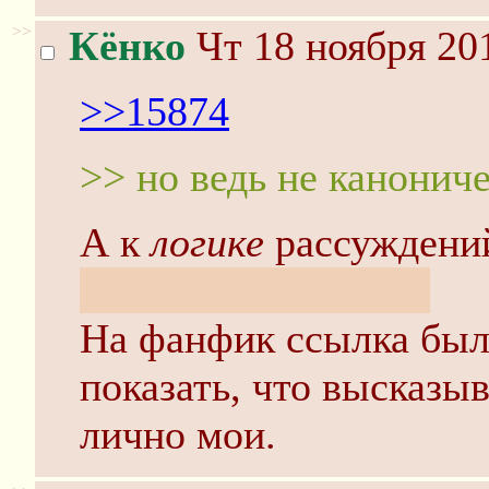
>>
Кёнко
Чт 18 ноября 20
>>15874
>> но ведь не канонич
А к
логике
рассуждений
12-ая глава, есличо.
На фанфик ссылка была
показать, что высказы
лично мои.