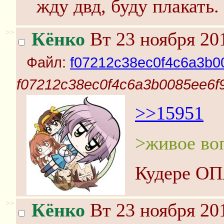
жду двд, буду плакать.
>>
Кёнко
Вт 23 ноября 20
Файл:
f07212c38ec0f4c6a3b00
f07212c38ec0f4c6a3b0085ee6f9
>>15951
>живое во
Кудере О
>>
Кёнко
Вт 23 ноября 201