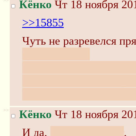
>>
Кёнко
Чт 18 ноября 20
>>15855
Чуть не разревелся пр
пускал слёзы.
И не только в этом мес
Скачаю рип и разревус
Потом куплю DVD - раз
>>
Кёнко
Чт 18 ноября 20
И да,
IRL так бывает
.