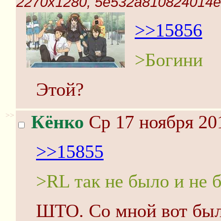
2270x1280, 5e532a810824014e
>>15856
>Богини
Этой?
>>
Кёнко
Ср 17 ноября 20
>>15855
>RL так не было и не б
ШТО. Со мной вот был