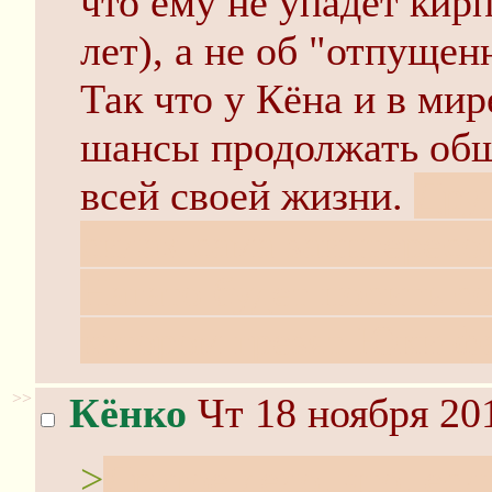
что ему не упадёт кир
лет), а не об "отпущен
Так что у Кёна и в мир
шансы продолжать общ
всей своей жизни.
Друг
силах сама заинтересо
Нагато будет носить со
котором грезят Юки-ф
>>
Кёнко
Чт 18 ноября 20
>
Другое дело, что, ес