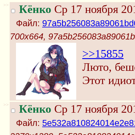
>>
Кёнко
Ср 17 ноября 20
Файл:
97a5b256083a89061bd0
700x664, 97a5b256083a89061b
>>15855
Люто, беш
Этот идио
>>
Кёнко
Ср 17 ноября 20
Файл:
5e532a810824014e2e8