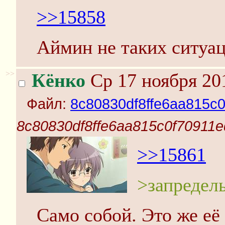
>>15858
Аймин не таких ситуац
>>
Кёнко
Ср 17 ноября 20
Файл:
8c80830df8ffe6aa815c0
8c80830df8ffe6aa815c0f70911e
>>15861
>запредел
Само собой. Это же её 