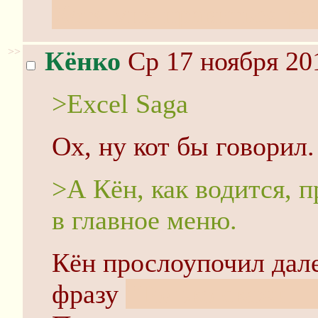
Хотя мне нравиться ра
>>
Кёнко
Ср 17 ноября 20
>Excel Saga
Ох, ну кот бы говорил.
>А Кён, как водится, 
в главное меню.
Кён прослоупочил дале
фразу
"Только скажи – 