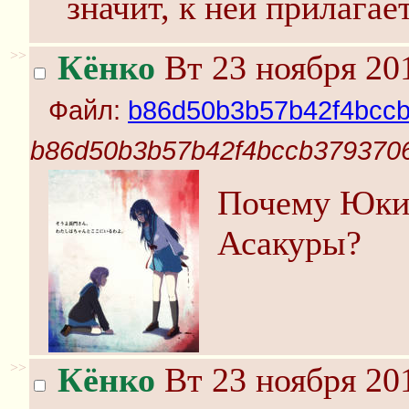
значит, к ней прилагае
>>
Кёнко
Вт 23 ноября 20
Файл:
b86d50b3b57b42f4bccb
b86d50b3b57b42f4bccb3793706
Почему Юки 
Асакуры?
>>
Кёнко
Вт 23 ноября 20