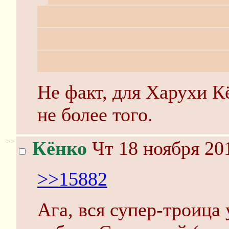
заинтересована в нём,
Нагато будет носить со
котором грезят Юки-ф
Не факт, для Харухи Кё
не более того.
>>
Кёнко
Чт 18 ноября 20
>>15882
Ага, вся супер-троица 