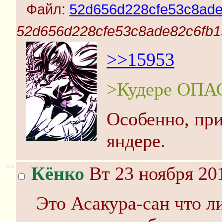
Файл:
52d656d228cfe53c8ade
52d656d228cfe53c8ade82c6fb15
>>15953
>Кудере ОПА
Особенно, пр
яндере.
>>
Кёнко
Вт 23 ноября 20
Это Асакура-сан что л