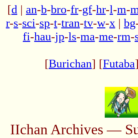
[
d
|
an
-
b
-
bro
-
fr
-
gf
-
hr
-
l
-
m
-
m
r
-
s
-
sci
-
sp
-
t
-
tran
-
tv
-
w
-
x
|
bg
fi
-
hau
-
jp
-
ls
-
ma
-
me
-
rm
-
[
Burichan
] [
Futaba
IIchan Archives — S