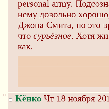
personal army. Подсозн
нему довольно хорошо,
Джона Смита, но это в
что
сурьёзное
. Хотя ж
как.
Кстати, о Джоне Смите:
постучался забавный ф
"с", "м", "и" и "т" на 
>>
Кёнко
Чт 18 ноября 20