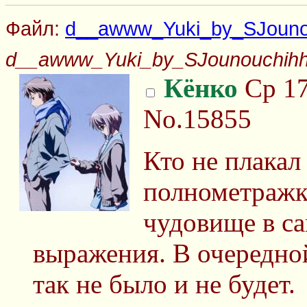
Файл:
d__awww_Yuki_by_SJouno
d__awww_Yuki_by_SJounouchihh
Кёнко
Ср 17
No.15855
Кто не плакал
полнометражке
чудовище в с
выражения. В очередной
так не было и не будет.