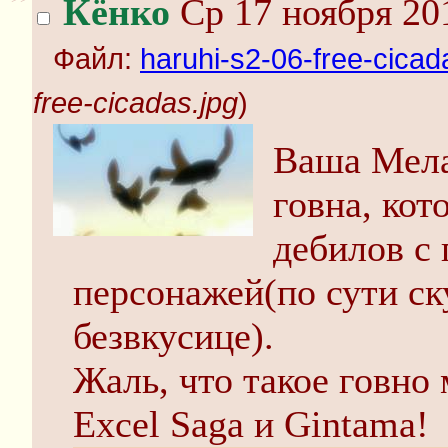
Кёнко
Ср 17 ноября 20
Файл:
haruhi-s2-06-free-cicad
free-cicadas.jpg
)
Ваша Мела
говна, кот
дебилов с
персонажей(по сути ск
безвкусице).
Жаль, что такое говно
Excel Saga и Gintama!