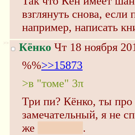
Так что Кён имеет ша
взглянуть снова, если 
например, написать кн
>>
Кёнко
Чт 18 ноября 201
%%
>>15873
>в "томе" 3π
Три пи? Кёнко, ты про
замечательный, я не с
же
огорчо~н
.