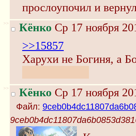
прослоупочил и вернул
>>
Кёнко
Ср 17 ноября 20
>>15857
Харухи не Богиня, а Бо
Да, Ицки гей.
>>
Кёнко
Ср 17 ноября 20
Файл:
9ceb0b4dc11807da6b08
9ceb0b4dc11807da6b0853d3816