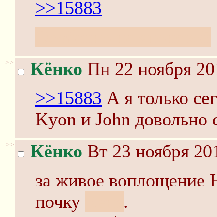
>>15883
Особенно на японской
>>
Кёнко
Пн 22 ноября 20
>>15883
А я только сег
Kyon и John довольно 
>>
Кёнко
Вт 23 ноября 20
за живое воплощение 
почку
Кёна
.