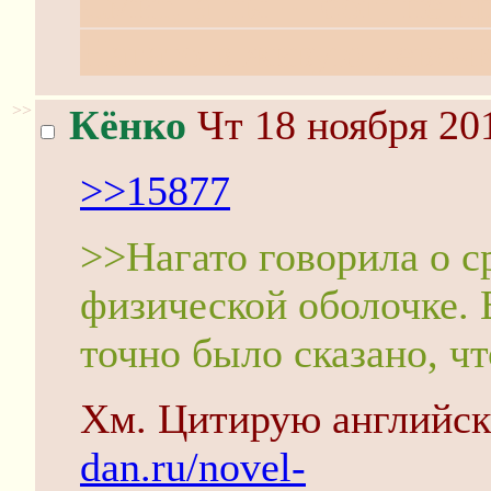
Смит, а ты -- бог; не 
Нагато в живую девочк
>>
Кёнко
Чт 18 ноября 20
>>15877
>>Нагато говорила о с
физической оболочке. 
точно было сказано, чт
Хм. Цитирую английск
dan.ru/novel-