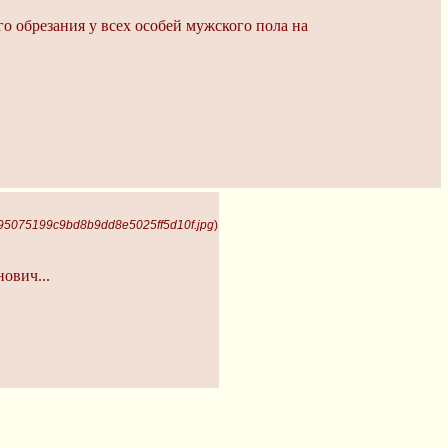
о обрезания у всех особей мужского пола на
295075199c9bd8b9dd8e5025ff5d10f.jpg
)
ович...