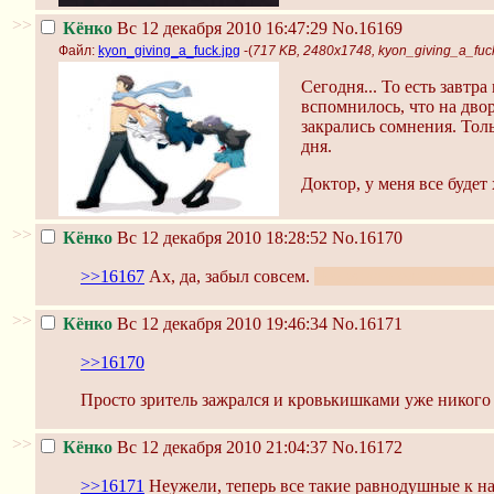
>>
Кёнко
Вс 12 декабря 2010 16:47:29
No.16169
Файл:
kyon_giving_a_fuck.jpg
-(
717 KB, 2480x1748, kyon_giving_a_fuc
Сегодня... То есть завтр
вспомнилось, что на двор
закрались сомнения. Толь
дня.
Доктор, у меня все будет
>>
Кёнко
Вс 12 декабря 2010 18:28:52
No.16170
>>16167
Ах, да, забыл совсем.
Что удивительно, так 
>>
Кёнко
Вс 12 декабря 2010 19:46:34
No.16171
>>16170
Просто зритель зажрался и кровькишками уже никого
>>
Кёнко
Вс 12 декабря 2010 21:04:37
No.16172
>>16171
Неужели, теперь все такие равнодушные к н