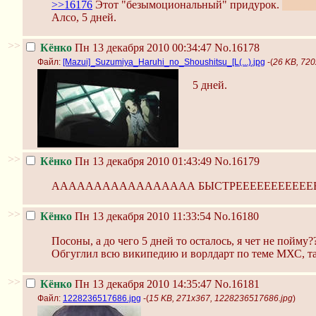
>>16176
Этот "безымоциональный" придурок.
Я, то е
Алсо, 5 дней.
>>
Кёнко
Пн 13 декабря 2010 00:34:47
No.16178
Файл:
[Mazui]_Suzumiya_Haruhi_no_Shoushitsu_[L(...).jpg
-(
26 KB, 720
5 дней.
>>
Кёнко
Пн 13 декабря 2010 01:43:49
No.16179
ААААААААААААААААА БЫСТРЕЕЕЕЕЕЕЕЕЕЕЕ
>>
Кёнко
Пн 13 декабря 2010 11:33:54
No.16180
Посоны, а до чего 5 дней то осталось, я чет не пойму?
Обгуглил всю википедию и ворлдарт по теме МХС, так
>>
Кёнко
Пн 13 декабря 2010 14:35:47
No.16181
Файл:
1228236517686.jpg
-(
15 KB, 271x367, 1228236517686.jpg
)