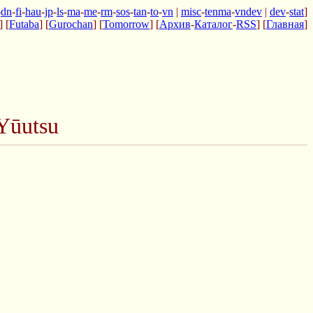
-
dn
-
fi
-
hau
-
jp
-
ls
-
ma
-
me
-
rm
-
sos
-
tan
-
to
-
vn
|
misc
-
tenma
-
vndev
|
dev
-
stat
]
] [
Futaba
] [
Gurochan
] [
Tomorrow
] [
Архив
-
Каталог
-
RSS
] [
Главная
]
Yūutsu