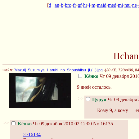
[
d
|
an
-
b
-
bro
-
fr
-
gf
-
hr
-
l
-
m
-
maid
-
med
-
mi
-
mu
-
ne
-
IIcha
Файл:
[Mazui]_Suzumiya_Haruhi_no_Shoushitsu_[L(...).jpg
-(
20 KB, 720x400, [M
Кёнко
Чт 09 декабря 2010
9 дней осталось.
>>
Цуруя
Чт 09 декабря 
Кому 9, а кому — е
>>
Кёнко
Чт 09 декабря 2010 02:12:00
No.16135
>>16134