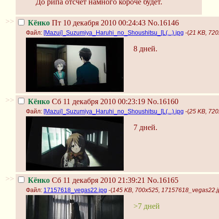
До рипа отсчёт намного короче будет.
>>
Кёнко
Пт 10 декабря 2010 00:24:43
No.16146
Файл:
[Mazui]_Suzumiya_Haruhi_no_Shoushitsu_[L(...).jpg
-(
21 KB, 720
8 дней.
>>
Кёнко
Сб 11 декабря 2010 00:23:19
No.16160
Файл:
[Mazui]_Suzumiya_Haruhi_no_Shoushitsu_[L(...).jpg
-(
25 KB, 720
7 дней.
>>
Кёнко
Сб 11 декабря 2010 21:39:21
No.16165
Файл:
17157618_vegas22.jpg
-(
145 KB, 700x525, 17157618_vegas22.j
>7 дней