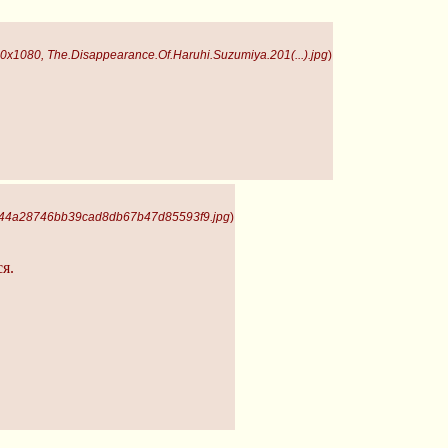
0x1080, The.Disappearance.Of.Haruhi.Suzumiya.201(...).jpg
)
144a28746bb39cad8db67b47d85593f9.jpg
)
я.