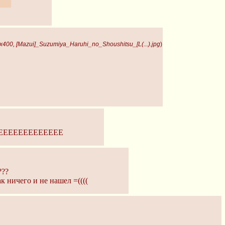
сть.
x400, [Mazui]_Suzumiya_Haruhi_no_Shoushitsu_[L(...).jpg
)
ЕЕЕЕЕЕЕЕЕЕЕЕ
???
 ничего и не нашел =((((