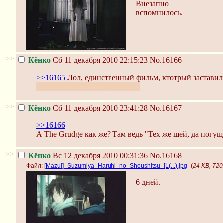
Внезапно
вспомнилось.
>>
Кёнко
Сб 11 декабря 2010 22:15:23
No.16166
>>16165
Лол, единственный фильм, ктотрый заставил
БЕ3blМОЦN0НАЛЬНblМ-кун
>>
Кёнко
Сб 11 декабря 2010 23:41:28
No.16167
>>16166
А The Grudge как же? Там ведь "Тех же щей, да погущ
>>
Кёнко
Вс 12 декабря 2010 00:31:36
No.16168
Файл:
[Mazui]_Suzumiya_Haruhi_no_Shoushitsu_[L(...).jpg
-(
24 KB, 720
6 дней.