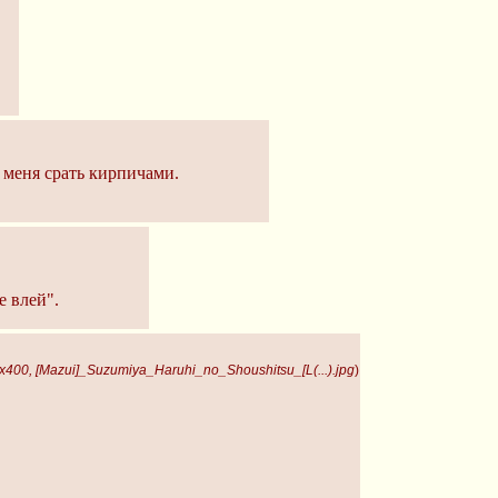
 меня срать кирпичами.
е влей".
x400, [Mazui]_Suzumiya_Haruhi_no_Shoushitsu_[L(...).jpg
)