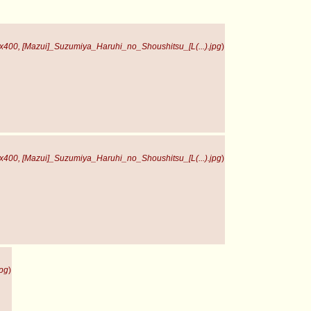
x400, [Mazui]_Suzumiya_Haruhi_no_Shoushitsu_[L(...).jpg
)
x400, [Mazui]_Suzumiya_Haruhi_no_Shoushitsu_[L(...).jpg
)
pg
)