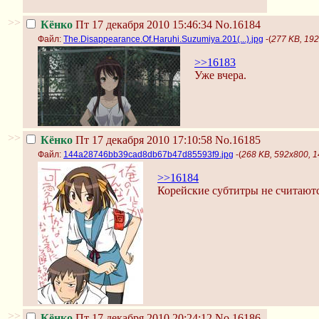
>>
Кёнко
Пт 17 декабря 2010 15:46:34
No.16184
Файл:
The.Disappearance.Of.Haruhi.Suzumiya.201(...).jpg
-(
277 KB, 192
>>16183
Уже вчера.
>>
Кёнко
Пт 17 декабря 2010 17:10:58
No.16185
Файл:
144a28746bb39cad8db67b47d85593f9.jpg
-(
268 KB, 592x800, 
>>16184
Корейские субтитры не считаютс
>>
Кёнко
Пт 17 декабря 2010 20:24:12
No.16186