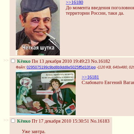
>>16180
До момента введения поголовног
территории России, таки да.
>>
Кёнко
Пн 13 декабря 2010 19:49:23
No.16182
Файл:
0295075199c9bd8b9dd8e5025ff5d10f.jpg
-(
120 KB, 640x480, 0
>>16181
Слабовато Евгений Ваган
>>
Кёнко
Пт 17 декабря 2010 15:30:51
No.16183
Уже завтра.