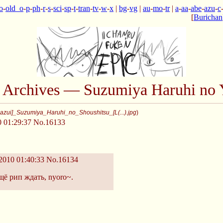
o
-
old_o
-
p
-
ph
-
r
-
s
-
sci
-
sp
-
t
-
tran
-
tv
-
w
-
x
|
bg
-
vg
|
au
-
mo
-
tr
|
a
-
aa
-
abe
-
azu
-
c
[
Burichan
n Archives — Suzumiya Haruhi no 
azui]_Suzumiya_Haruhi_no_Shoushitsu_[L(...).jpg
)
 01:29:37
No.16133
2010 01:40:33
No.16134
щё рип ждать, nyoro~.