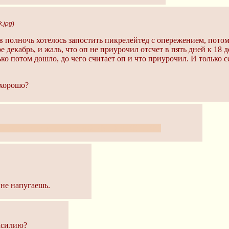
k.jpg
)
а в полночь хотелось запостить пикрелейтед с опережением, пото
е декабрь, и жаль, что оп не приурочил отсчет в пять дней к 18 д
ко потом дошло, до чего считает оп и что приурочил. И только с
 хорошо?
это умение пугать зрителя без КРОВЬКИШКИ.
 не напугаешь.
асилию?