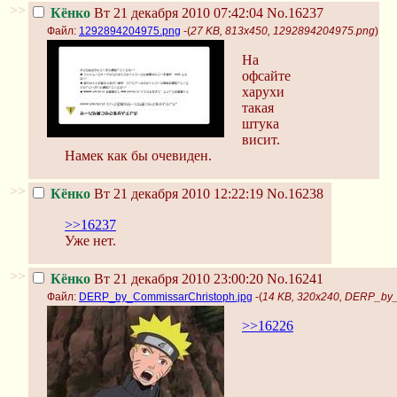
>>
Кёнко
Вт 21 декабря 2010 07:42:04
No.16237
Файл:
1292894204975.png
-(
27 KB, 813x450, 1292894204975.png
)
На
офсайте
харухи
такая
штука
висит.
Намек как бы очевиден.
>>
Кёнко
Вт 21 декабря 2010 12:22:19
No.16238
>>16237
Уже нет.
>>
Кёнко
Вт 21 декабря 2010 23:00:20
No.16241
Файл:
DERP_by_CommissarChristoph.jpg
-(
14 KB, 320x240, DERP_by_
>>16226