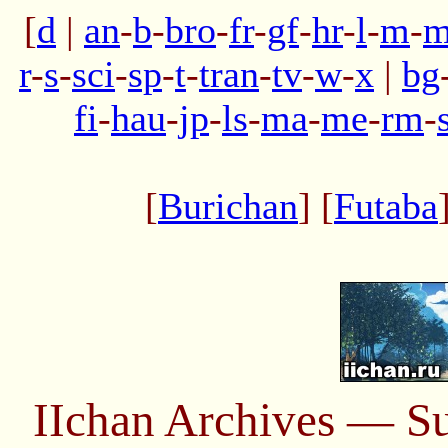
[
d
|
an
-
b
-
bro
-
fr
-
gf
-
hr
-
l
-
m
-
m
r
-
s
-
sci
-
sp
-
t
-
tran
-
tv
-
w
-
x
|
bg
fi
-
hau
-
jp
-
ls
-
ma
-
me
-
rm
-
[
Burichan
] [
Futaba
IIchan Archives — S