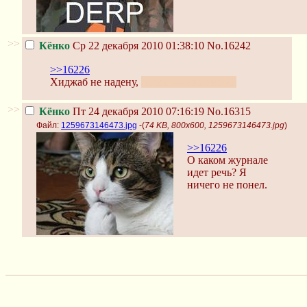
>>
Кёнко
Ср 22 декабря 2010 01:38:10
No.16242
>>16226
Хиджаб не надену,
ислам — уже давно.
>>
Кёнко
Пт 24 декабря 2010 07:16:19
No.16315
Файл:
1259673146473.jpg
-(
74 KB, 800x600, 1259673146473.jpg
)
>>16226
О каком журнале
идет речь? Я
ничего не понел.