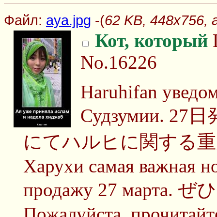
Файл:
aya.jpg
-(
62 KB, 448x756, 
Кот, который
П
No.16226
Haruhifan уведо
Судзумии.
にてハルヒに関する重
Харухи самая важная но
продажу 27 март
Пожалуйста, прочитайте