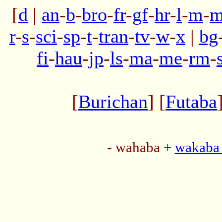
[
d
|
an
-
b
-
bro
-
fr
-
gf
-
hr
-
l
-
m
-
m
r
-
s
-
sci
-
sp
-
t
-
tran
-
tv
-
w
-
x
|
bg
fi
-
hau
-
jp
-
ls
-
ma
-
me
-
rm
-
[
Burichan
] [
Futaba
- wahaba +
wakaba 