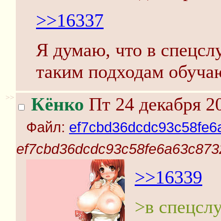
>>16337
Я думаю, что в спецсл
таким подходам обуча
>>
Кёнко
Пт 24 декабря 20
Файл:
ef7cbd36dcdc93c58fe6
ef7cbd36dcdc93c58fe6a63c8732
>>16339
>в спецсл