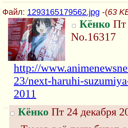
Файл:
1293165179562.jpg
-(
63 K
Кёнко
Пт 
No.16317
http://www.animenewsne
23/next-haruhi-suzumiya
2011
>>
Кёнко
Пт 24 декабря 20