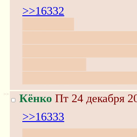
>>16332
Цуруя бог.
Кён и Ицке начинают в
Юки DIES, после конта
интерфейсов
Микуру убивает Харухи
>>
Кёнко
Пт 24 декабря 20
>>16333
Микуру убивает Харухи