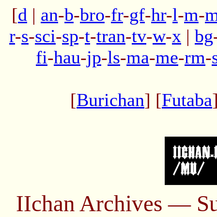
[
d
|
an
-
b
-
bro
-
fr
-
gf
-
hr
-
l
-
m
-
m
r
-
s
-
sci
-
sp
-
t
-
tran
-
tv
-
w
-
x
|
bg
fi
-
hau
-
jp
-
ls
-
ma
-
me
-
rm
-
[
Burichan
] [
Futaba
IIchan Archives — S