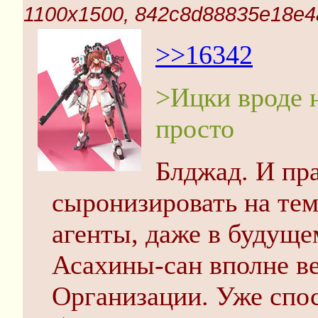
1100x1500, 842c8d88835e18e4
>>16342
>Ицки вроде н
просто
Блджад. И пра
сыронизировать на тем
агенты, даже в будуще
Асахины-сан вполне ве
Организации. Уже спос