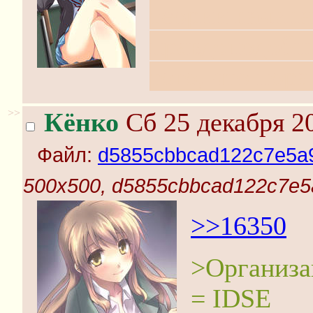
теории начина
правдоподобн
того, что пора
>>
Кёнко
Сб 25 декабря 20
Файл:
d5855cbbcad122c7e5a
500x500, d5855cbbcad122c7e5
>>16350
>Организа
= IDSE