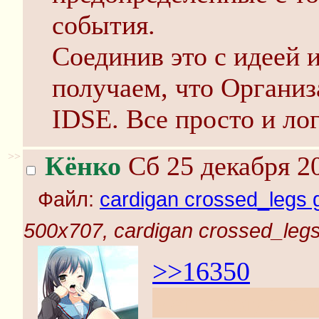
события.
Соединив это с идеей 
получаем, что Организ
IDSE. Все просто и ло
>>
Кёнко
Сб 25 декабря 20
Файл:
cardigan crossed_legs g
500x707, cardigan crossed_legs
>>16350
Черт, когда с