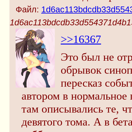
Файл:
1d6ac113bdcdb33d5543
1d6ac113bdcdb33d554371d4b1
>>16367
Это был не отр
обрывок синоп
пересказ собы
автором в нормальное 
там описывались те, ч
девятого тома. А в бет