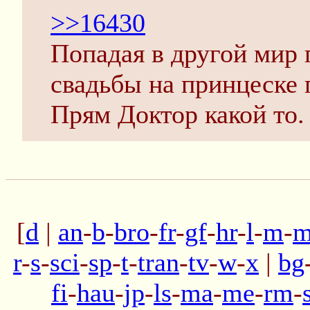
>>16430
Попадая в другой мир г
свадьбы на принцеске 
Прям Доктор какой то.
[
d
|
an
-
b
-
bro
-
fr
-
gf
-
hr
-
l
-
m
-
m
r
-
s
-
sci
-
sp
-
t
-
tran
-
tv
-
w
-
x
|
bg
fi
-
hau
-
jp
-
ls
-
ma
-
me
-
rm
-