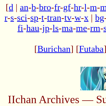
[
d
|
an
-
b
-
bro
-
fr
-
gf
-
hr
-
l
-
m
-
m
r
-
s
-
sci
-
sp
-
t
-
tran
-
tv
-
w
-
x
|
bg
fi
-
hau
-
jp
-
ls
-
ma
-
me
-
rm
-
[
Burichan
] [
Futaba
IIchan Archives — S