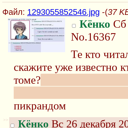
Файл:
1293055852546.jpg
-(
37 K
Кёнко
Сб 
No.16367
Те кто чита
скажите уже известно к
томе?
Сейчас у меня по
что это была Харухи и
пикрандом
>>
Кёнко
Вс 26 декабря 20