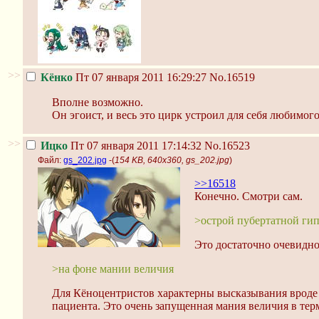
>>
Кёнко
Пт 07 января 2011 16:29:27
No.16519
Вполне возможно.
Он эгоист, и весь это цирк устроил для себя любимого
>>
Ицко
Пт 07 января 2011 17:14:32
No.16523
Файл:
gs_202.jpg
-(
154 KB, 640x360, gs_202.jpg
)
>>16518
Конечно. Смотри сам.
>острой пубертатной ги
Это достаточно очевидно
>на фоне мании величия
Для Кёноцентристов характерны высказывания вроде "
пациента. Это очень запущенная мания величия в тер