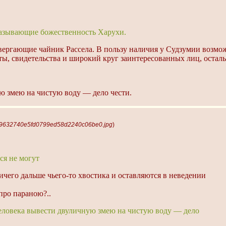
оказывающие божественность Харухи.
ровергающие чайник Рассела. В пользу наличия у Судзумии возм
ы, свидетельства и широкий круг заинтересованных лиц, осталь
ю змею на чистую воду — дело чести.
29632740e5fd0799ed58d2240c06be0.jpg
)
ся не могут
ичего дальше чьего-то хвостика и оставляются в неведении
про параною?..
еловека вывести двуличную змею на чистую воду — дело