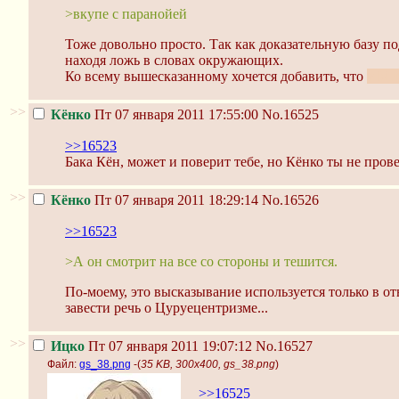
>вкупе с паранойей
Тоже довольно просто. Так как доказательную базу п
находя ложь в словах окружающих.
Ко всему вышесказанному хочется добавить, что
у Ми
>>
Кёнко
Пт 07 января 2011 17:55:00
No.16525
>>16523
Бака Кён, может и поверит тебе, но Кёнко ты не пров
>>
Кёнко
Пт 07 января 2011 18:29:14
No.16526
>>16523
>А он смотрит на все со стороны и тешится.
По-моему, это высказывание используется только в от
завести речь о Цуруецентризме...
>>
Ицко
Пт 07 января 2011 19:07:12
No.16527
Файл:
gs_38.png
-(
35 KB, 300x400, gs_38.png
)
>>16525