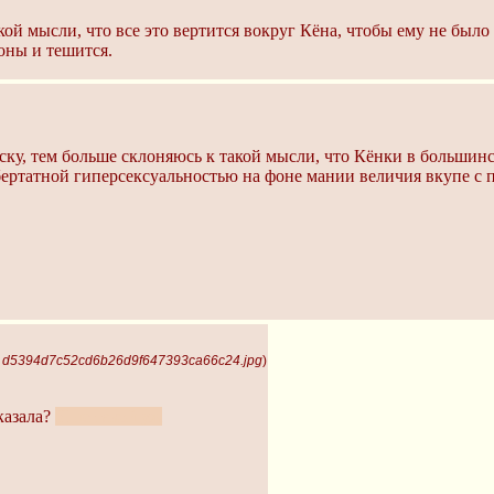
ой мысли, что все это вертится вокруг Кёна, чтобы ему не было 
роны и тешится.
ску, тем больше склоняюсь к такой мысли, что Кёнки в большинс
бертатной гиперсексуальностью на фоне мании величия вкупе с 
, d5394d7c52cd6b26d9f647393ca66c24.jpg
)
казала?
И не такой уж