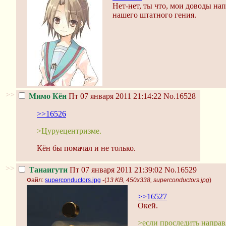
Нет-нет, ты что, мои доводы на
нашего штатного гения.
>>
Мимо Кён
Пт 07 января 2011 21:14:22
No.16528
>>16526
>Цуруецентризме.
Кён бы помачал и не только.
>>
Танаигути
Пт 07 января 2011 21:39:02
No.16529
Файл:
superconductors.jpg
-(
13 KB, 450x338, superconductors.jpg
)
>>16527
Окей.
>если проследить направ