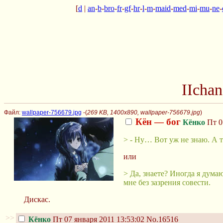
[
d
|
an
-
b
-
bro
-
fr
-
gf
-
hr
-
l
-
m
-
maid
-
med
-
mi
-
mu
-
ne
-
IIcha
Файл:
wallpaper-756679.jpg
-(
269 KB, 1400x890, wallpaper-756679.jpg
)
Кён — бог
Кёнко
Пт 07
> - Ну… Вот уж не знаю. А 
или
> Да, знаете? Иногда я дума
мне без зазрения совести.
Дискас.
>>
Кёнко
Пт 07 января 2011 13:53:02
No.16516