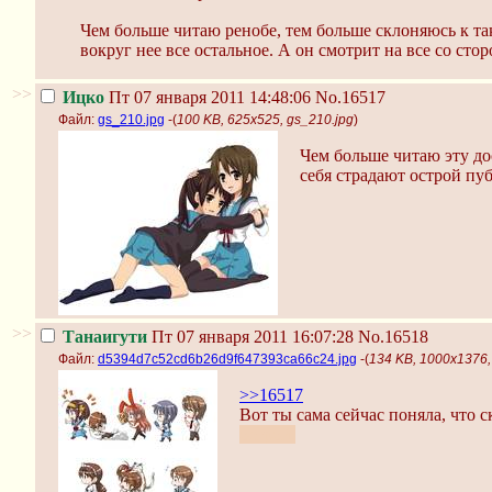
Чем больше читаю ренобе, тем больше склоняюсь к так
вокруг нее все остальное. А он смотрит на все со сто
>>
Ицко
Пт 07 января 2011 14:48:06
No.16517
Файл:
gs_210.jpg
-(
100 KB, 625x525, gs_210.jpg
)
Чем больше читаю эту до
себя страдают острой пу
>>
Танаигути
Пт 07 января 2011 16:07:28
No.16518
Файл:
d5394d7c52cd6b26d9f647393ca66c24.jpg
-(
134 KB, 1000x1376
>>16517
Вот ты сама сейчас поняла, что с
острой.