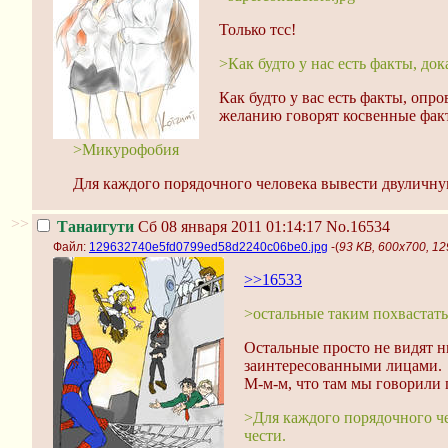
Только тсс!
>Как будто у нас есть факты, д
Как будто у вас есть факты, оп
желанию говорят косвенные факт
>Микурофобия
Для каждого порядочного человека вывести двуличну
>>
Танаигути
Сб 08 января 2011 01:14:17
No.16534
Файл:
129632740e5fd0799ed58d2240c06be0.jpg
-(
93 KB, 600x700, 1
>>16533
>остальные таким похвастать
Остальные просто не видят н
заинтересованными лицами.
М-м-м, что там мы говорили 
>Для каждого порядочного ч
чести.