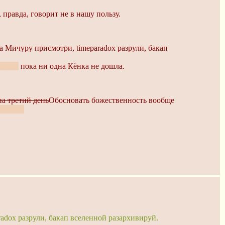
 правда, говорит не в нашу пользу.
за Мичуру присмотри, timeparadox разрули, бакап
ризма
пока ни одна Кёнка не дошла.
на третий день
Обосновать божественность вообще
ноиком.
adox разрули, бакап вселенной разархивируй.