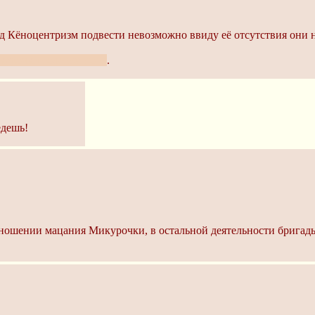
од Кёноцентризм подвести невозможно ввиду её отсутствия они 
курочки толстые ноги
.
едешь!
ношении мацания Микурочки, в остальной деятельности бригады 