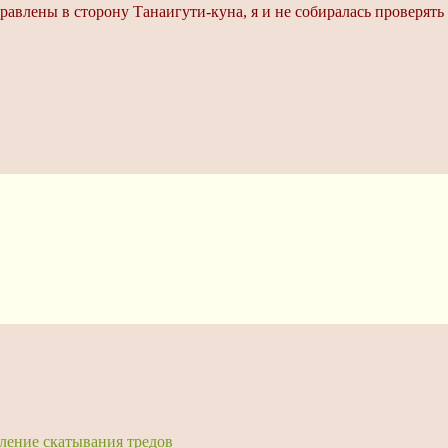
правлены в сторону Танаигути-куна, я и не собиралась проверят
ление скатывания тредов