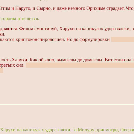
? Этим и Наруто, и Сырно, и даже немного Орихиме страдает. Что,
стороны и тешится.
удряются. Фильм смонтируй, Харухи на каникулах
удо
развлеки, 
хи.
влекаются криптоконспирологией. Но до формулировки
Кёнкоцент
нность Харухи. Как обычно, вымыслы до домыслы.
Вот если она 
третьих сил.
Опять же, после общения с Рё сложно не стать пара
"?
Харухи на каникулах удоразвлеки, за Мичуру присмотри, timepar