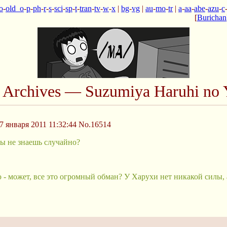
o
-
old_o
-
p
-
ph
-
r
-
s
-
sci
-
sp
-
t
-
tran
-
tv
-
w
-
x
|
bg
-
vg
|
au
-
mo
-
tr
|
a
-
aa
-
abe
-
azu
-
c
[
Burichan
n Archives — Suzumiya Haruhi no 
 января 2011 11:32:44
No.16514
ты не знаешь случайно?
ю - может, все это огромный обман? У Харухи нет никакой силы,