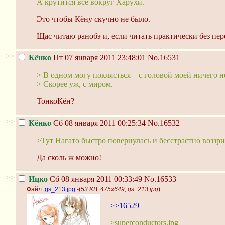
А крутится все вокруг Харухи.
Это чтобы Кёну скучно не было.
Щас читаю ранобэ и, если читать практически без пер
>>
Кёнко
Пт 07 января 2011 23:48:01
No.16531
> В одном могу поклясться – с головой моей ничего н
> Скорее уж, с миром.
ТонкоКён?
>>
Кёнко
Сб 08 января 2011 00:25:34
No.16532
>Тут Нагато быстро повернулась и бесстрастно воззри
Да сколь ж можно!
>>
Ицко
Сб 08 января 2011 00:33:49
No.16533
Файл:
gs_213.jpg
-(
53 KB, 475x649, gs_213.jpg
)
>>16529
>superconductors.jpg