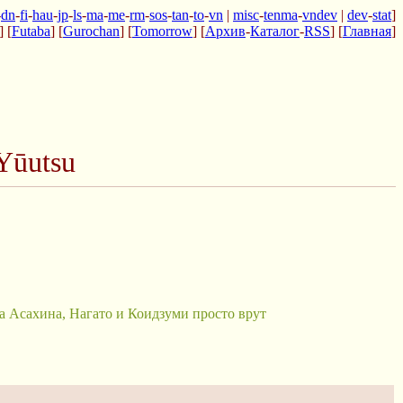
-
dn
-
fi
-
hau
-
jp
-
ls
-
ma
-
me
-
rm
-
sos
-
tan
-
to
-
vn
|
misc
-
tenma
-
vndev
|
dev
-
stat
]
] [
Futaba
] [
Gurochan
] [
Tomorrow
] [
Архив
-
Каталог
-
RSS
] [
Главная
]
Yūutsu
 а Асахина, Нагато и Коидзуми просто врут