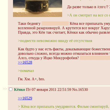
Да разве только в /спгс/
>А он смотрит на все со 
Таки беднягу
гусары, молчать
Кёна все припахать ум
вселенной разархивируй. А крутится все вокруг Хару
Правда, это Кён так считает, Кёнки как обычно раз
>подвести невозможно ввиду её отсутствия
Как будто у нас есть факты, доказывающие божестве
довольно сложно, всегда можно отмазаться влиянием 
Алсо, откуда у Ицко Микурофобия?
"Женская дружба
>>16528
>помачал
Гм. Хм. A+, bro.
>>
Кёнко
Пт 07 января 2011 22:51:59
No.16530
>>16529
> Кёна все припахать умудряются. Фильм смонтируй, 