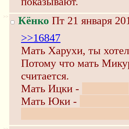
показывают.
>>
Кёнко
Пт 21 января 201
>>16847
Мать Харухи, ты хотел
Потому что мать Мику
считается.
Мать Ицки -
мать Кена
Мать Юки -
гигантский
не заливала про тупик
>>