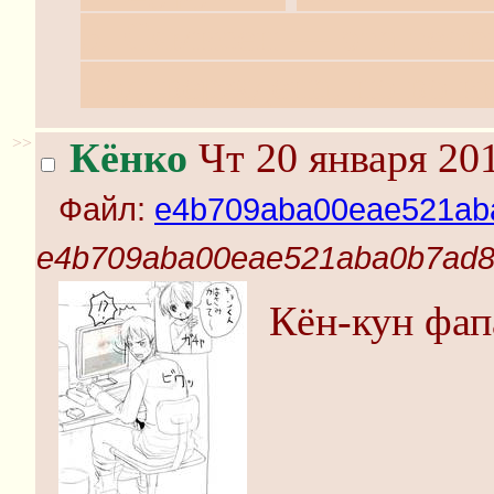
5. Сямисен — эта теор
подтверждена, но во и
>>
Кёнко
Чт 20 января 201
Файл:
e4b709aba00eae521ab
e4b709aba00eae521aba0b7ad8
Кён-кун фап