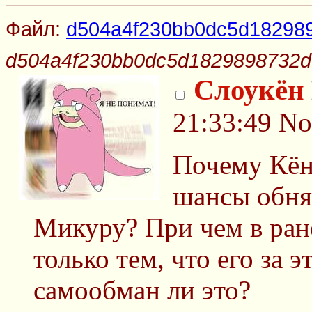
Файл:
d504a4f230bb0dc5d182989
d504a4f230bb0dc5d1829898732de
Слоукён
21:33:49
No
Почему Кён 
шансы обня
Микуру? При чем в ран
только тем, что его за 
самообман ли это?