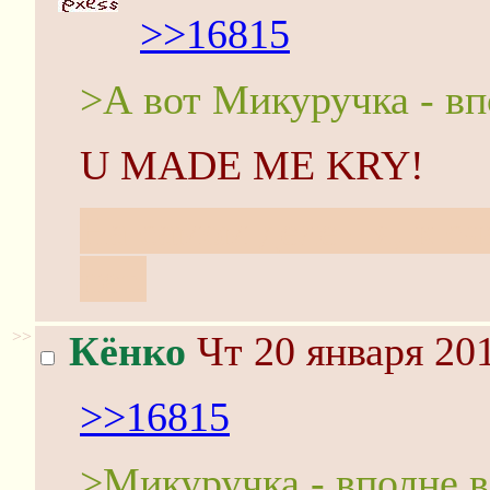
>>16815
>А вот Микуручка - вп
U MADE ME KRY!
На самом деле - я, к сч
нет.
>>
Кёнко
Чт 20 января 201
>>16815
>Микуручка - вполне в