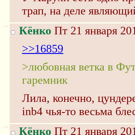
трап, на деле являющи
>>
Кёнко
Пт 21 января 201
>>16859
>любовная ветка в Фу
гаремник
Лила, конечно, цундере
inb4 чья-то весьма бле
>>
Кёнко
Пт 21 января 201