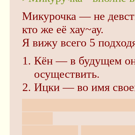
Микурочка — не девств
кто же её хау~ау.
Я вижу всего 5 подхо
Кён — в будущем он
осуществить.
Ицки — во имя своег
3. Шеф компьютерного
позор.
4. Цуруя —
оказалась 