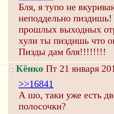
Бля, я тупо не вкурива
неподдельно пиздишь! 
прошлых выходных отр
хули ты пиздишь что он
Пизды дам бля!!!!!!!!
>>
Кёнко
Пт 21 января 201
>>16841
А шо, таки уже есть д
полосочки?