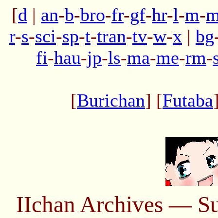
[
d
|
an
-
b
-
bro
-
fr
-
gf
-
hr
-
l
-
m
-
m
r
-
s
-
sci
-
sp
-
t
-
tran
-
tv
-
w
-
x
|
bg
fi
-
hau
-
jp
-
ls
-
ma
-
me
-
rm
-
[
Burichan
] [
Futaba
IIchan Archives — S