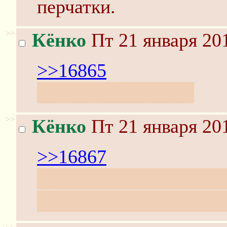
перчатки.
>>
Кёнко
Пт 21 января 201
>>16865
/mg/ же. Или /matt/
>>
Кёнко
Пт 21 января 201
>>16867
Ну или так. Особенно
достижения некромант