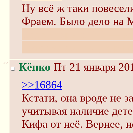
Ну всё ж таки повесели
Фраем. Было дело на 
Надо открыть /sf/ — з
Симпсонам и Футурам
>>
Кёнко
Пт 21 января 201
>>16864
Кстати, она вроде не з
учитывая наличие дете
Кифа от неё. Вернее, н