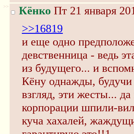
>>
Кёнко
Пт 21 января 201
>>16819
и еще одно предполож
девственница - ведь эт
из будущего... и вспом
Кёну однажды, будучи у
взгляд, эти жесты... д
корпорации шпили-вили
куча хахалей, жаждущи
гарантирую это!!1