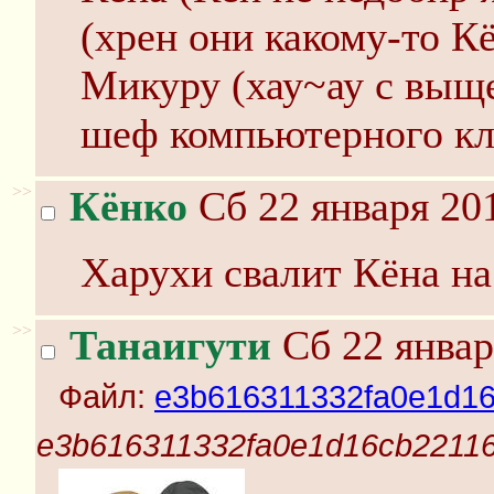
(хрен они какому-то К
Микуру (хау~ау с выщ
шеф компьютерного кл
>>
Кёнко
Сб 22 января 201
Харухи свалит Кёна на 
>>
Танаигути
Сб 22 январ
Файл:
e3b616311332fa0e1d16
e3b616311332fa0e1d16cb22116