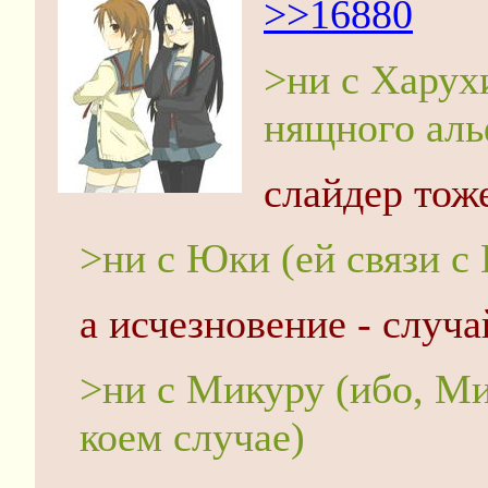
>>16880
>ни с Харух
нящного аль
слайдер тоже
>ни с Юки (ей связи с
а исчезновение - случа
>ни с Микуру (ибо, Ми
коем случае)