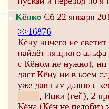
пускай и перевод но я
>>
Кёнко
Сб 22 января 201
>>16876
Кёну ничего не светит
найдёт нящного альфа-
с Кёном не нужно), ни
даст Кёну ни в коем сл
уже давным давно с ке
(dies)
, Ицки (гей), 2 пр
Кёна (Кён не педобир 