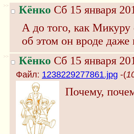
>>
Кёнко
Сб 15 января 201
А до того, как Микуру 
об этом он вроде даже 
>>
Кёнко
Сб 15 января 201
Файл:
1238229277861.jpg
-(
1
Почему, поч