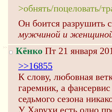
>обнять/поцеловать/т
Он боится разрушить
мужчиной и женщино
>>
Кёнко
Пт 21 января 201
>>16855
К слову, любовная вет
гаремник, а фансервис
седьмого сезона никак
У Харухи есть одно п