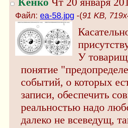
Кёнко
Чт 20 января 201
Файл:
ea-58.jpg
-(
91 KB, 719x
Касательн
присутству
У товарищ
понятие "предопределе
событий, о которых ес
записи, обеспечить со
реальностью надо любо
далеко не всеведущ, та