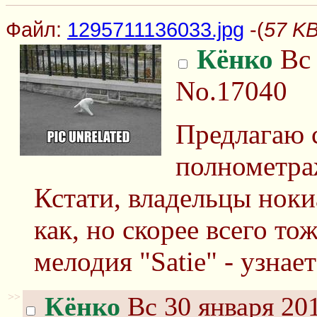
Файл:
1295711136033.jpg
-(
57 KB
Кёнко
Вс 
No.17040
Предлагаю 
полнометра
Кстати, владельцы ноки
как, но скорее всего то
мелодия "Satie" - узнает
>>
Кёнко
Вс 30 января 201