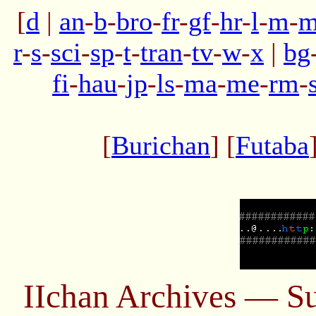
[
d
|
an
-
b
-
bro
-
fr
-
gf
-
hr
-
l
-
m
-
m
r
-
s
-
sci
-
sp
-
t
-
tran
-
tv
-
w
-
x
|
bg
fi
-
hau
-
jp
-
ls
-
ma
-
me
-
rm
-
[
Burichan
] [
Futaba
IIchan Archives — S