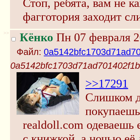
Стоп, ребята, вам не к
фагготория заходит сл
>>
Кёнко
Пн 07 февраля 2
Файл:
0a5142bfc1703d71ad701
0a5142bfc1703d71ad701402f1bf
>>17291
Слишком да
покупаешь 
realdoll.com одеваешь 
с книжкой, а ночью е