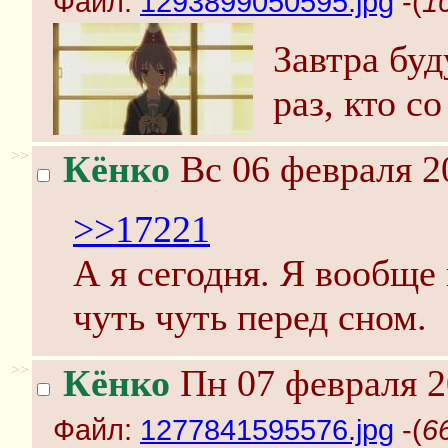
Файл:
1293899050595.jpg
-(
1
Завтра буд
раз, кто с
>>
Кёнко
Вс 06 февраля 2
>>17221
А я сегодня. Я вообще
чуть чуть перед сном.
>>
Кёнко
Пн 07 февраля 2
Файл:
1277841595576.jpg
-(
6