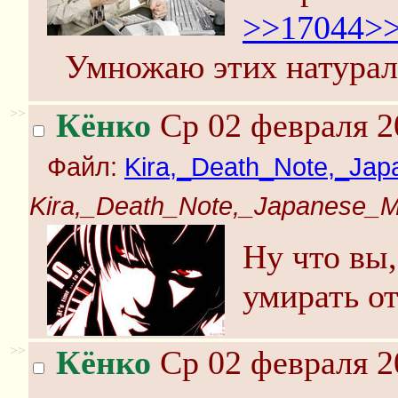
>>17044
>
Умножаю этих натурал
>>
Кёнко
Ср 02 февраля 2
Файл:
Kira,_Death_Note,_Ja
Kira,_Death_Note,_Japanese_M
Ну что вы
умирать от
>>
Кёнко
Ср 02 февраля 2