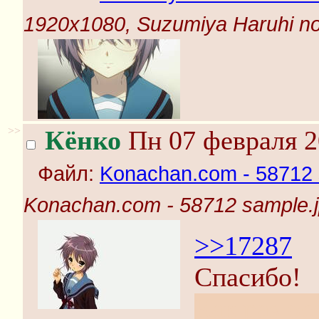
1920x1080, Suzumiya Haruhi no s
>>
Кёнко
Пн 07 февраля 2
Файл:
Konachan.com - 58712 
Konachan.com - 58712 sample.
>>17287
Спасибо!
Как раз ос