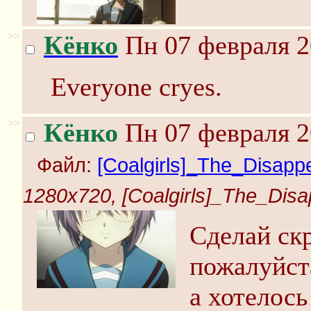
>>
Кёнко
Пн 07 февраля 2
Everyone cryes.
>>
Кёнко
Пн 07 февраля 2
Файл:
[Coalgirls]_The_Disappe
1280x720, [Coalgirls]_The_Disa
Сделай ск
пожалуйста
а хотелось