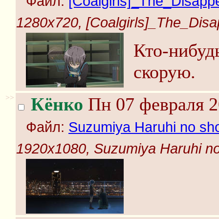
Файл:
[Coalgirls]_The_Disappe
1280x720, [Coalgirls]_The_Disa
Кто-нибуд
скорую.
>>
Кёнко
Пн 07 февраля 2
Файл:
Suzumiya Haruhi no shou
1920x1080, Suzumiya Haruhi no s