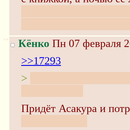
такой куклы не отказал
случится, пока я буду 
>>
Кёнко
Пн 07 февраля 2
>>17293
>
что случится, пока я 
зарабатывать
Придёт Асакура и потр
Штык-ножом.