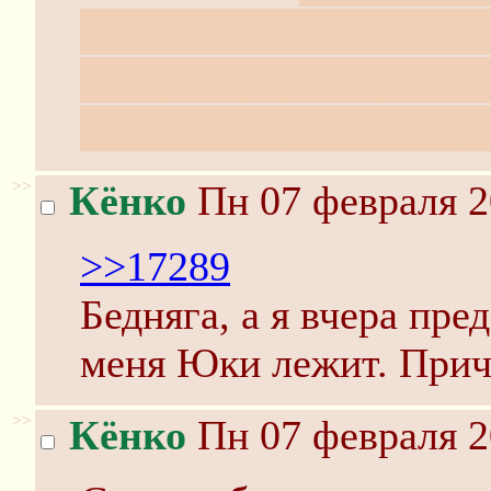
моменте, досмотрю зав
смотреть, чувствую се
ёрзаю на стуле потому 
>>
Кёнко
Пн 07 февраля 2
>>17289
Бедняга, а я вчера пре
меня Юки лежит. Прич
>>
Кёнко
Пн 07 февраля 2