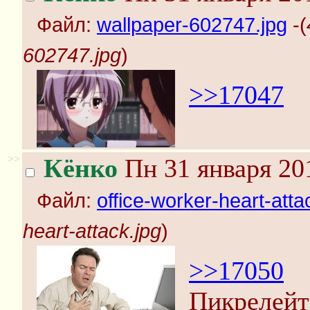
Файл:
wallpaper-602747.jpg
-(
602747.jpg
)
>>17047
>>
Кёнко
Пн 31 января 20
Файл:
office-worker-heart-atta
heart-attack.jpg
)
>>17050
Пикрелейт