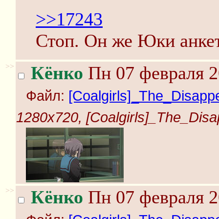
>>17243
Стоп. Он же Юки анкет
>>
Кёнко
Пн 07 февраля 2
Файл:
[Coalgirls]_The_Disappe
1280x720, [Coalgirls]_The_Disa
>>
Кёнко
Пн 07 февраля 2