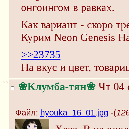
онгоингом в равках.
Как вариант - скоро тр
Курим Neon Genesis Ha
>>23735
На вкус и цвет, товар
>>
❀Клумба-тян❀
Чт 04 
Файл:
hyouka_16_01.jpg
-(
126