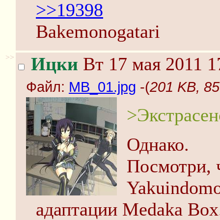
>>19398
Bakemonogatari
>>
Ицки
Вт 17 мая 2011 1
Файл:
MB_01.jpg
-(
201 KB, 8
>Экстрасен
Однако.
Посмотри, ч
Yakuindomo
адаптации Medaka Box.