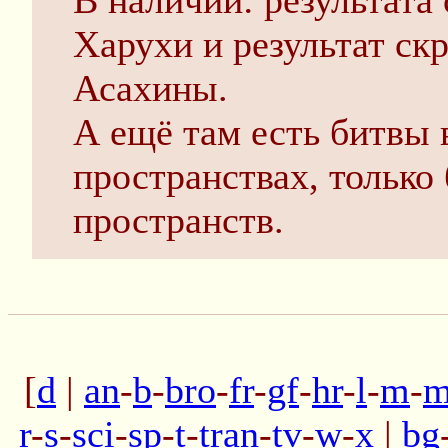
В наличии: результат
Харухи и результат ск
Асахины.
А ещё там есть битвы 
пространствах, только
пространств.
[
d
|
an
-
b
-
bro
-
fr
-
gf
-
hr
-
l
-
m
-
m
r
-
s
-
sci
-
sp
-
t
-
tran
-
tv
-
w
-
x
|
bg