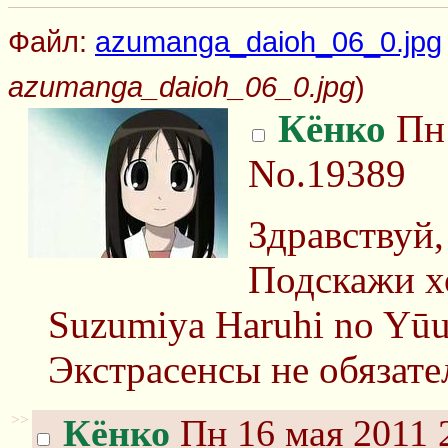
Файл:
azumanga_daioh_06_0.jpg
azumanga_daioh_06_0.jpg
)
Кёнко
Пн 
No.19389
Здравствуй, 
Подскажи х
Suzumiya Haruhi no Yūu
Экстрасенсы не обязате
>>
Кёнко
Пн 16 мая 2011 