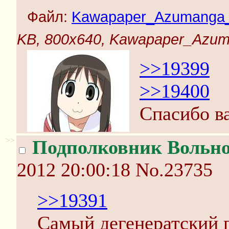
Файл:
Kawapaper_Azumanga_D
KB, 800x640, Kawapaper_Azuma
>>19399
>>19400
Спасибо в
>>
Подполковник Вольн
2012 20:00:18
No.23735
>>19391
Самый дегенератский 