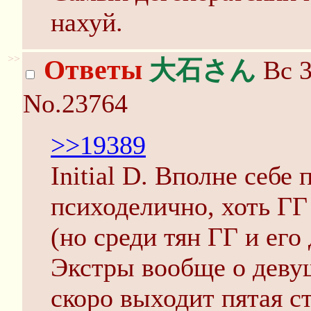
нахуй.
>>
Ответы
大石さん
Вс 3
No.23764
>>19389
Initial D. Вполне себе
психоделично, хоть ГГ
(но среди тян ГГ и его
Экстры вообще о деву
скоро выходит пятая с