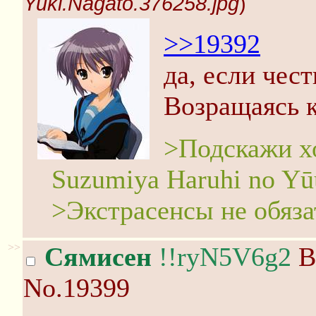
Yuki.Nagato.376258.jpg
)
>>19392
да, если чест
Возращаясь к
>Подскажи х
Suzumiya Haruhi no Yū
>Экстрасенсы не обяза
>>
Сямисен
!!ryN5V6g2
Вт
No.19399