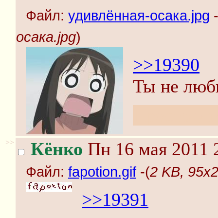
Файл:
удивлённая-осака.jpg
-
осака.jpg
)
>>19390
Ты не люб
Просто у 
>>
Кёнко
Пн 16 мая 2011 
Файл:
fapotion.gif
-(
2 KB, 95x20
>>19391