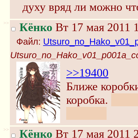
духу вряд ли можно чт
>>
Кёнко
Вт 17 мая 2011 1
Файл:
Utsuro_no_Hako_v01_p
Utsuro_no_Hako_v01_p001a_co
>>19400
Ближе коробк
коробка.
Я сер
реквест.
>>
Кёнко
Вт 17 мая 2011 2