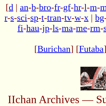
[
d
|
an
-
b
-
bro
-
fr
-
gf
-
hr
-
l
-
m
-
m
r
-
s
-
sci
-
sp
-
t
-
tran
-
tv
-
w
-
x
|
bg
fi
-
hau
-
jp
-
ls
-
ma
-
me
-
rm
-
[
Burichan
] [
Futaba
IIchan Archives — S