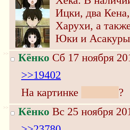
Хека. В наличи
Ицки, два Кена
Харухи, а такж
Юки и Асакуры
>>
Кёнко
Сб 17 ноября 20
>>19402
На картинке
Суо Куё
?
>>
Кёнко
Вс 25 ноября 20
>>23780