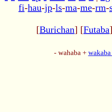
fi
-
hau
-
jp
-
ls
-
ma
-
me
-
rm
-
[
Burichan
] [
Futaba
- wahaba +
wakaba 