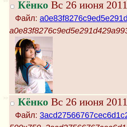
>>
Кёнко
Вс 26 июня 2011
Файл:
a0e83f8276c9ed5e291d
a0e83f8276c9ed5e291d429a993
>>
Кёнко
Вс 26 июня 2011
Файл:
3acd27566767cec6d1c