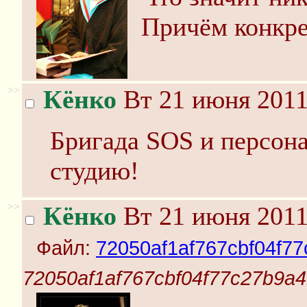
Причём конкре
>>
Кёнко
Вт 21 июня 2011
Бригада SOS и персон
студию!
>>
Кёнко
Вт 21 июня 2011
Файл:
72050af1af767cbf04f77
72050af1af767cbf04f77c27b9a4