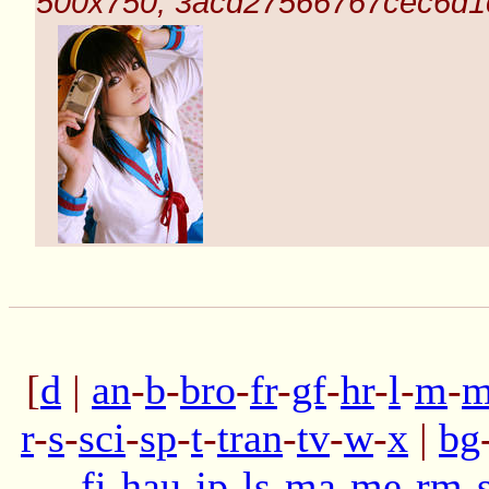
500x750, 3acd27566767cec6d1
[
d
|
an
-
b
-
bro
-
fr
-
gf
-
hr
-
l
-
m
-
m
r
-
s
-
sci
-
sp
-
t
-
tran
-
tv
-
w
-
x
|
bg
fi
-
hau
-
jp
-
ls
-
ma
-
me
-
rm
-