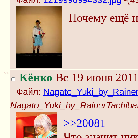
Файл:
1219996994332.jpg
-(
4
Почему ещё н
>>
Кёнко
Вс 19 июня 2011
Файл:
Nagato_Yuki_by_Rainer
Nagato_Yuki_by_RainerTachiba
>>20081
Что значит ник