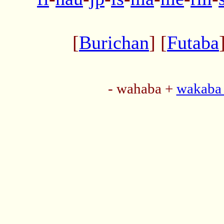
[
Burichan
] [
Futaba
- wahaba +
wakaba 