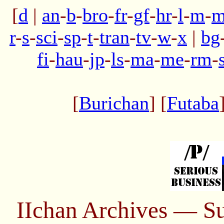
[
d
|
an
-
b
-
bro
-
fr
-
gf
-
hr
-
l
-
m
-
m
r
-
s
-
sci
-
sp
-
t
-
tran
-
tv
-
w
-
x
|
bg
fi
-
hau
-
jp
-
ls
-
ma
-
me
-
rm
-
[
Burichan
] [
Futaba
IIchan Archives — S