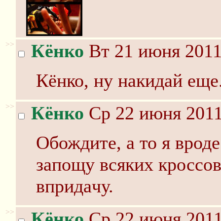
>>
Кёнко
Вт 21 июня 2011
Кёнко, ну накидай еще
>>
Кёнко
Ср 22 июня 2011
Обождитe, a то я вродe
зaпощу всяких кроссов
впридaчу.
>>
Кёнко
Ср 22 июня 2011