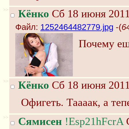
>>
Кёнко
Сб 18 июня 2011
Файл:
1252464482779.jpg
-(
6
Почему ещ
>>
Кёнко
Сб 18 июня 2011
Офигеть. Таааак, а теп
>>
Сямисен
!Esp21hFcrA
С