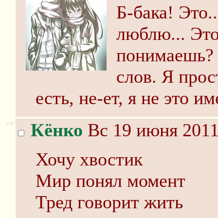
Б-бака! Это..
люблю... Это
понимаешь? 
слов. Я прос
есть, не-ет, я не это и
>>
Кёнко
Вс 19 июня 2011
Хочу хвостик
Мир понял момент
Тред говорит жить