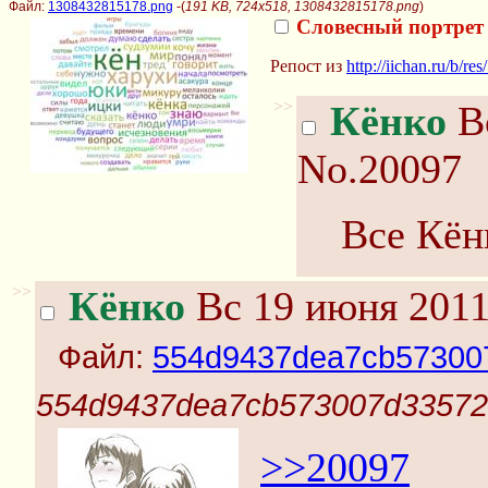
Файл:
1308432815178.png
-(
191 KB, 724x518, 1308432815178.png
)
Словесный портрет
Репост из
http://iichan.ru/b/r
>>
Кёнко
Вс
No.20097
Все Кён
>>
Кёнко
Вс 19 июня 2011
Файл:
554d9437dea7cb573007
554d9437dea7cb573007d335720
>>20097