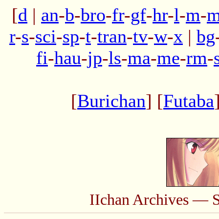
[
d
|
an
-
b
-
bro
-
fr
-
gf
-
hr
-
l
-
m
-
m
r
-
s
-
sci
-
sp
-
t
-
tran
-
tv
-
w
-
x
|
bg
fi
-
hau
-
jp
-
ls
-
ma
-
me
-
rm
-
[
Burichan
] [
Futaba
IIchan Archives — 