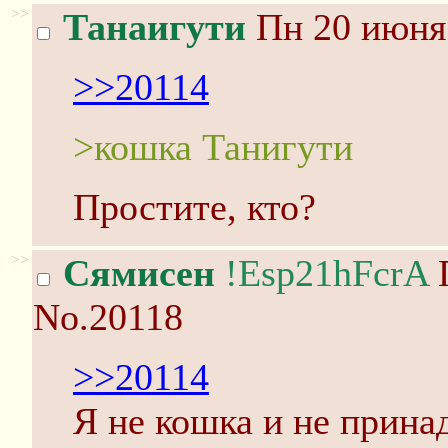
>>
Танаигути
Пн 20 июня 
>>20114
>кошка Танигути
Простите, кто?
>>
Сямисен
!Esp21hFcrA
П
No.20118
>>20114
Я не кошка и не прина