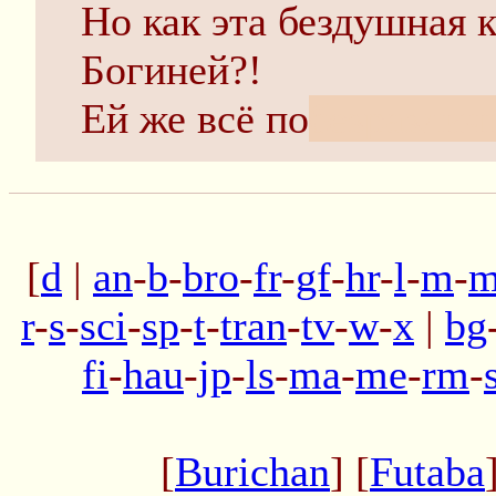
Но как эта бездушная 
Богиней?!
Ей же всё по
безразлич
[
d
|
an
-
b
-
bro
-
fr
-
gf
-
hr
-
l
-
m
-
m
r
-
s
-
sci
-
sp
-
t
-
tran
-
tv
-
w
-
x
|
bg
fi
-
hau
-
jp
-
ls
-
ma
-
me
-
rm
-
[
Burichan
] [
Futaba