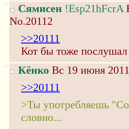
>>
Сямисен
!Esp21hFcrA
В
No.20112
>>20111
Кот бы тоже послушал
>>
Кёнко
Вс 19 июня 2011
>>20111
>Ты употребляешь "Сок
словно...