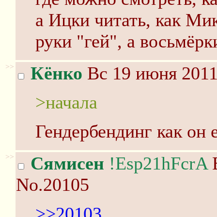
а Ицки читать, как Мик
руки "гей", а восьмёрк
>>
Кёнко
Вс 19 июня 2011
>начала
Гендербендинг как он е
>>
Сямисен
!Esp21hFcrA
В
No.20105
>>20103