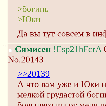
>богинь
>Юки
Да вы тут совсем в ин
>>
Сямисен
!Esp21hFcrA
С
No.20143
>>20139
А что вам уже и Юки н
мелкой грудастой боги
большего вы от меня н