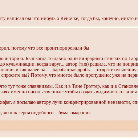
ту написал бы что-нибудь о Кёночке, тогда бы, конечно, никто н
орил, потому что все проигнорировали бы.
ую историю. Был когда-то давно один винрарный фанфик по Гар
о кульминации, когда вдруг... автор (тня) решила, что на попри
названия и так далее на — барабанная дробь — отвратительнейш
и, спросите вы? Потому, что многое было пропущено: уже на пер
что тут тоже славянизмы. Как и в Тане Гроттер, как и в Становл
чаях именно насильственные: чтобы создать видимость отличия 
ифаг, я посылаю автору лучи концентрированной ненависти, сп
дали как героя подобного... бумагомарания.
о, если отвлечься от смысла текста. Няша, если ты меня читаеш
к, чтобы было годно. Просто напиши хорошую новеллу. Пожалуйс