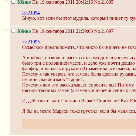
>>
Кёнко
Пн 19 сентября 2011 20:42:16
No.21095
>>21094
Ычую, вот если бы этот мудила, который пишет ту хуи
>>
Кёнко
Пн 19 сентября 2011 22:39:03
No.21097
>>21095
Осмелюсь предположить, что никто бы ничего не гов
А вообще, позвольте рассказать вам одну поучительн
было три с половиной части, и дело уже почти дошло д
фанфик, прошлась и руками (!) заменила все имена, 
Почему я так уверен, что замена была сделана рукам
пучине славянизмов "Гарри".
Почему я вам это рассказываю, спросите вы? Потому, 
насильственных замен (а замены в перечисленных слу
И, действительно: Снежана Варяг? Сириусли? Как Юк
Я бы на месте Маруси тоже грустил, если бы меня соз
Вообще, надо сказать, что автор пишет вполне неплох
его. Только без славянизмов, ты в них не можешь та