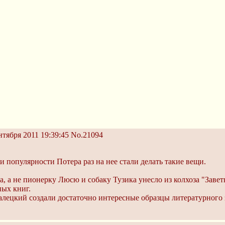
тября 2011 19:39:45
No.21094
и популярности Потера раз на нее стали делать такие вещи.
са, а не пионерку Люсю и собаку Тузика унесло из колхоза "Зав
ных книг.
ецкий создали достаточно интересные образцы литературного 