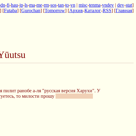
-
dn
-
fi
-
hau
-
jp
-
ls
-
ma
-
me
-
rm
-
sos
-
tan
-
to
-
vn
|
misc
-
tenma
-
vndev
|
dev
-
stat
]
] [
Futaba
] [
Gurochan
] [
Tomorrow
] [
Архив
-
Каталог
-
RSS
] [
Главная
]
Yūutsu
я пилит ранобе а-ля "русская версия Харухи". У
есуетесь, то милости прошу
к нашему шалашу