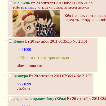
>>
и. о. Кёна
Вт 20 сентября 2011 00:20:11
No.21099
Файл:
op is a fag.JPG
-(
128 KB, 1280x720, op is a fag.JPG
)
Кён (точнее, то его воп
передать автору и в осо
>>
Кёнко
Вт 20 сентября 2011 00:35:15
No.21101
>>21099
> Кён высказался отрицательно
/thread, ящитаю
>>
Асакура
Вт 20 сентября 2011 07:36:14
No.21103
>>21099
Любви?
>>
дырочка в правом боку (Кёна)
Вт 20 сентября 2011 08: