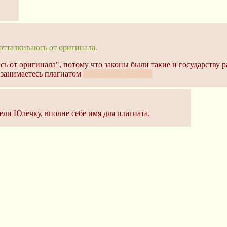
отталкиваюсь от оригинала.
сь от оригинала", потому что законы были такие и государству 
, занимаетесь плагиатом
и фигней в придачу
ели Юлечку, вполне себе имя для плагиата.