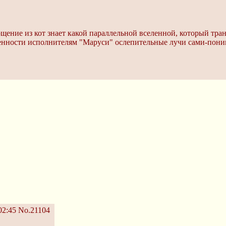
лощение из кот знает какой параллельной вселенной, который тр
бенности исполнителям "Маруси" ослепительные лучи сами-поним
02:45
No.21104