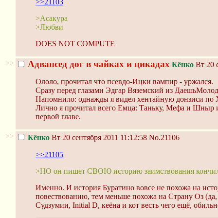
>>21103
>Асакура
>Любви
DOES NOT COMPUTE
>>
Адвансед дог в чайках и цикадах
Кёнко
Вт 20 
Ололо, прочитал что псевдо-Ицки вампир - уржался.
Сразу перед глазами Эдгар Вяземский из ДаешьМолод
Напомнило: однажды я видел хентайную донзиси по Х
Лично я прочитал всего Емца: Таньку, Мефа и Шныр
первой главе.
>>
Кёнко
Вт 20 сентября 2011 11:12:58
No.21106
>>21105
>НО он пишет СВОЮ историю заимствования кончилис
Именно. И история Буратино вовсе не похожа на исто
повествованию, тем меньше похожа на Страну Оз (да, 
Судзумии, Initial D, кеёна и кот весть чего ещё, об