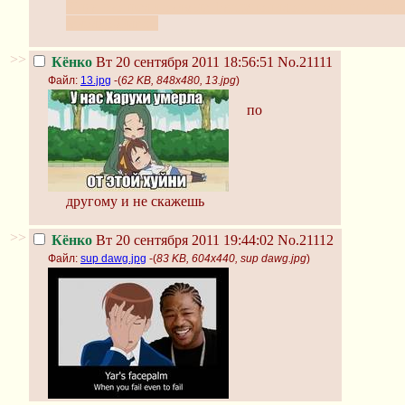
Инда взопрели озимые. Рассупонилось солнышко; рас
заколдобилась.
>>
Кёнко
Вт 20 сентября 2011 18:56:51
No.21111
Файл:
13.jpg
-(
62 KB, 848x480, 13.jpg
)
по
другому и не скажешь
>>
Кёнко
Вт 20 сентября 2011 19:44:02
No.21112
Файл:
sup dawg.jpg
-(
83 KB, 604x440, sup dawg.jpg
)