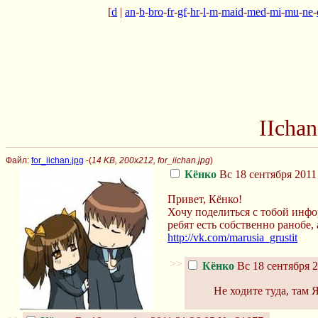
[
d
|
an
-
b
-
bro
-
fr
-
gf
-
hr
-
l
-
m
-
maid
-
med
-
mi
-
mu
-
ne
-
IIcha
Файл:
for_iichan.jpg
-(
14 KB, 200x212, for_iichan.jpg
)
Кёнко
Вс 18 сентября 2011
Привет, Кёнко!
Хочу поделиться с тобой инфор
ребят есть собственно ранобе,
http://vk.com/marusia_grustit
>>
Кёнко
Вс 18 сентября 2
Не ходите туда, там 