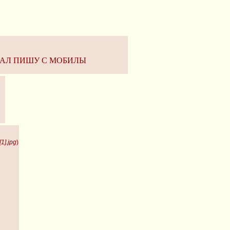
ТАЛ ПИШУ С МОБИЛЫ
1].jpg
)