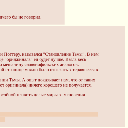
ичего бы не говорил.
ри Поттеру, назывался "Становление Тьмы". В нем
ще "ориджинала" ей будет лучше. Взяла весь
ую мешанину славянофильских аналогов.
вой странице можно было отыскать затерявшееся в
ении Тьмы. А опыт показывает нам, что от таких
от оригинала) ничего хорошего не получается.
особной плавить целые миры за мгновения.
ь, придумай себе совсем-совсем ориджинал и пиши
та?