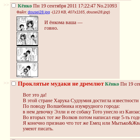
>>
Кёнко
Пн 19 сентября 2011 17:22:47
No.21093
Файл:
dousei28.jpg
-(
123 KB, 407x1165, dousei28.jpg
)
И ёнкома ваша —
говно.
>>
Проклятые мудаки не дремлют
Кёнко
Пн 19 сен
Вот это да!
В этой стране Харука Судзумия достигла известности 
По поводу Волшебника изумрудного города:
в нем девочку Элли и ее собаку Тото унесло из Канза
Во вторых тот же Волков потом написал еще 5-ть год
Я конечно признаю что тот же Емец или Мытько&Жвал
умеют писать.