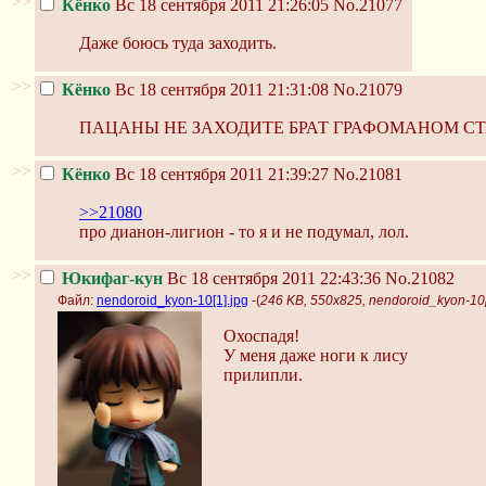
>>
Кёнко
Вс 18 сентября 2011 21:26:05
No.21077
Даже боюсь туда заходить.
>>
Кёнко
Вс 18 сентября 2011 21:31:08
No.21079
ПАЦАНЫ НЕ ЗАХОДИТЕ БРАТ ГРАФОМАНОМ С
>>
Кёнко
Вс 18 сентября 2011 21:39:27
No.21081
>>21080
про дианон-лигион - то я и не подумал, лол.
>>
Юкифаг-кун
Вс 18 сентября 2011 22:43:36
No.21082
Файл:
nendoroid_kyon-10[1].jpg
-(
246 KB, 550x825, nendoroid_kyon-10[
Охоспадя!
У меня даже ноги к лису
прилипли.