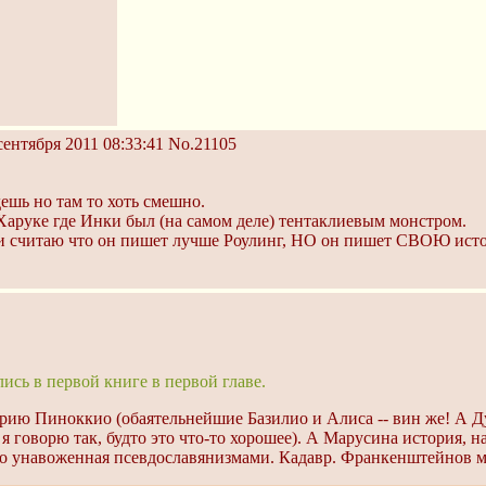
сентября 2011 08:33:41
No.21105
ешь но там то хоть смешно.
аруке где Инки был (на самом деле) тентаклиевым монстром.
 и считаю что он пишет лучше Роулинг, НО он пишет СВОЮ исто
ь в первой книге в первой главе.
рию Пиноккио (обаятельнейшие Базилио и Алиса -- вин же! А Д
я говорю так, будто это что-то хорошее). А Марусина история, н
ильно унавоженная псевдославянизмами. Кадавр. Франкенштейнов м