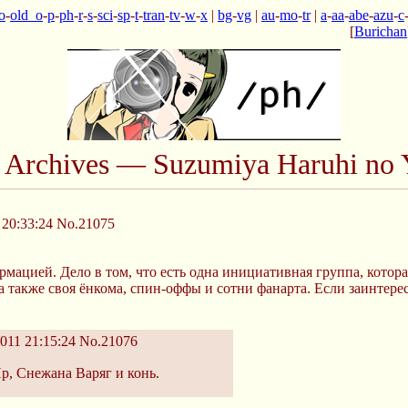
o
-
old_o
-
p
-
ph
-
r
-
s
-
sci
-
sp
-
t
-
tran
-
tv
-
w
-
x
|
bg
-
vg
|
au
-
mo
-
tr
|
a
-
aa
-
abe
-
azu
-
c
[
Burichan
n Archives — Suzumiya Haruhi no 
 20:33:24
No.21075
мацией. Дело в том, что есть одна инициативная группа, котора
 а также своя ёнкома, спин-оффы и сотни фанарта. Если заинтер
011 21:15:24
No.21076
Яр, Снежана Варяг и конь.