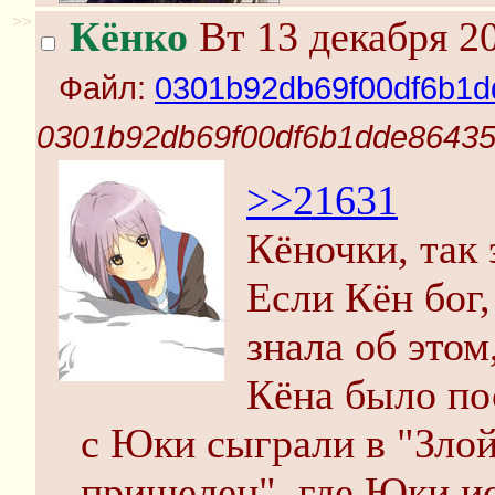
>>
Кёнко
Вт 13 декабря 20
Файл:
0301b92db69f00df6b1d
0301b92db69f00df6b1dde86435
>>21631
Кёночки, так 
Если Кён бог,
знала об этом
Кёна было по
с Юки сыграли в "Зло
пришелец", где Юки ис