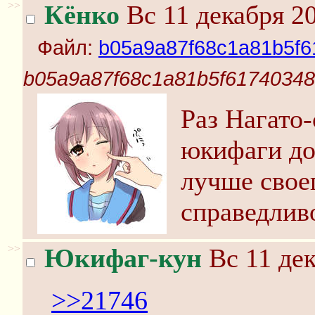
>>
Кёнко
Вс 11 декабря 20
Файл:
b05a9a87f68c1a81b5f6
b05a9a87f68c1a81b5f61740348
Раз Нагато-
юкифаги до
лучше свое
справедлив
>>
Юкифаг-кун
Вс 11 дек
>>21746