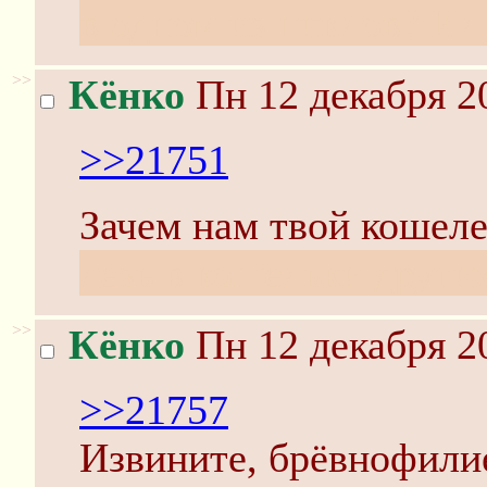
в одном из циклов? Или
>>
Кёнко
Пн 12 декабря 2
>>21751
Зачем нам твой кошел
лезь в кошельки други
>>
Кёнко
Пн 12 декабря 2
>>21757
Извините, брёвнофили