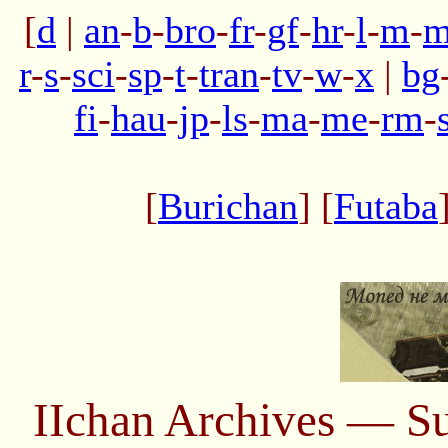
[
d
|
an
-
b
-
bro
-
fr
-
gf
-
hr
-
l
-
m
-
m
r
-
s
-
sci
-
sp
-
t
-
tran
-
tv
-
w
-
x
|
bg
fi
-
hau
-
jp
-
ls
-
ma
-
me
-
rm
-
[
Burichan
] [
Futaba
IIchan Archives — S