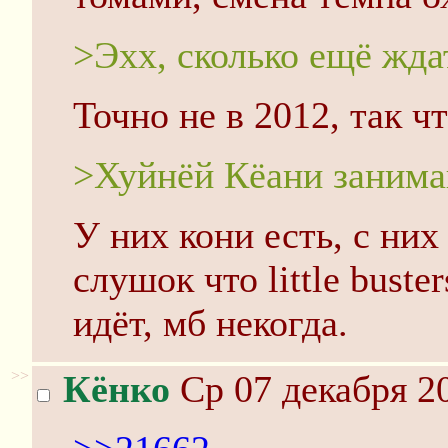
>Эхх, сколько ещё жда
Точно не в 2012, так ч
>Хуйнёй Кёани занима
У них кони есть, с ни
слушок что little buste
идёт, мб некогда.
>>
Кёнко
Ср 07 декабря 20