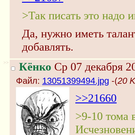
>Так писать это надо и
Да, нужно иметь талан
добавлять.
>>
Кёнко
Ср 07 декабря 20
Файл:
13051399494.jpg
-(
20 K
>>21660
>9-10 тома 
Исчезновен