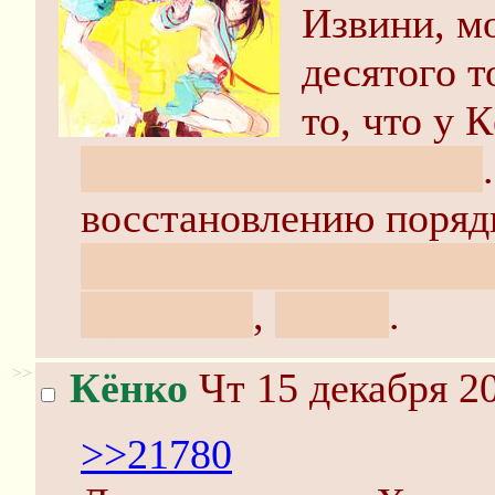
Извини, мо
десятого т
то, что у 
никаких способностей
восстановлению поряд
персонифицированное 
Судзумии
,
Ясуми
.
>>
Кёнко
Чт 15 декабря 20
>>21780