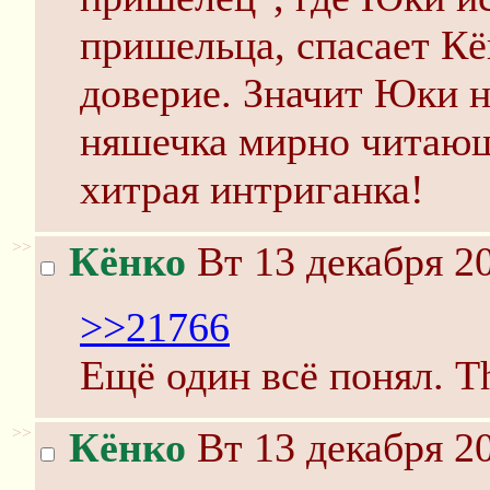
пришельца, спасает Кё
доверие. Значит Юки н
няшечка мирно читающ
хитрая интриганка!
>>
Кёнко
Вт 13 декабря 20
>>21766
Ещё один всё понял. Th
>>
Кёнко
Вт 13 декабря 20