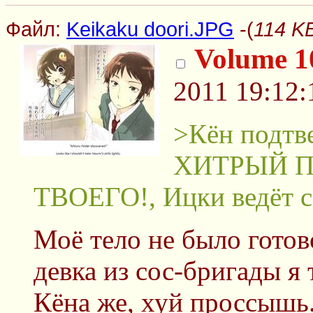
Файл:
Keikaku doori.JPG
-(
114 KB
Volume 1
2011 19:12:
>Кён подтв
ХИТРЫЙ П
ТВОЕГО!, Ицки ведёт с
Моё тело не было готов
девка из сос-бригады я 
Кёна же, хуй проссышь.