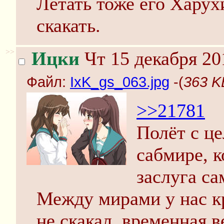
Летать тоже его Харух
скакать.
>>
Ицки
Чт 15 декабря 20
Файл:
IxK_gs_063.jpg
-(
363 K
>>21781
Полёт с ц
сабмире, 
заслуга с
Между мирами у нас к
не скакал, временная в