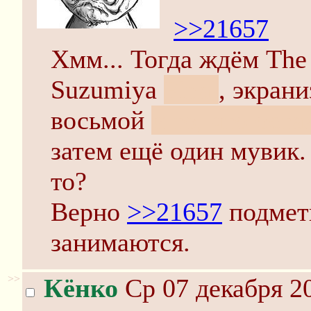
>>21657
Хмм... Тогда ждём The
Suzumiya
Final
, экран
восьмой
и то, что ост
затем ещё один мувик.
то?
Верно
>>21657
подмет
занимаются.
>>
Кёнко
Ср 07 декабря 20