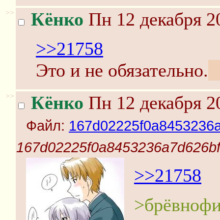
>>
Кёнко
Пн 12 декабря 2
>>21758
Это и не обязательно.
С
>>
Кёнко
Пн 12 декабря 2
Файл:
167d02225f0a8453236a
167d02225f0a8453236a7d626bf
>>21758
>брёвнофи