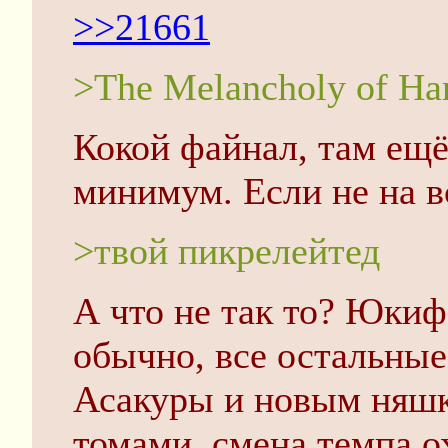
>>21661
>The Melancholy of Ha
Кокой файнал, там ещё
минимум. Если не на в
>твой пикрелейтед
А что не так то? Юкифа
обычно, все остальны
Асакуры и новым няшк
томами, смена темпа о