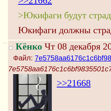
>>21662
>Юкифаги будут страд
Юкифаги должны стра
>>
Кёнко
Чт 08 декабря 20
Файл:
7e5758aa6176c1c6bf98
7e5758aa6176c1c6bf9835501c7
>>21668