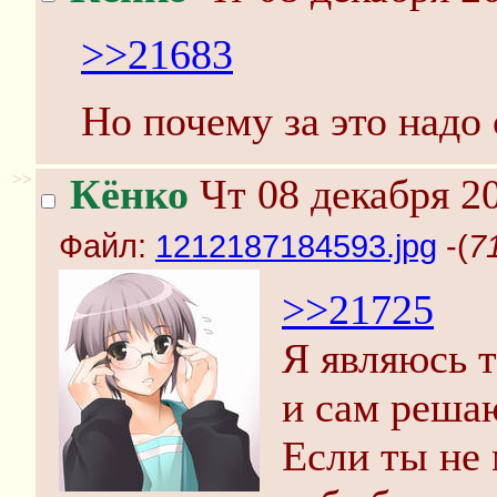
>>21683
Но почему за это надо 
>>
Кёнко
Чт 08 декабря 20
Файл:
1212187184593.jpg
-(
7
>>21725
Я являюсь 
и сам решаю
Если ты не 