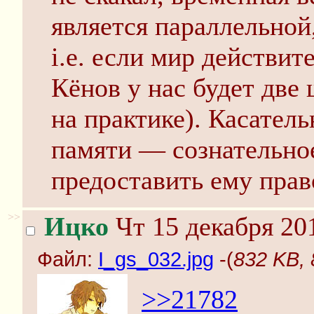
является параллельной
i.e. если мир действит
Кёнов у нас будет две
на практике). Касател
памяти — сознательно
предоставить ему прав
>>
Ицко
Чт 15 декабря 20
Файл:
I_gs_032.jpg
-(
832 KB, 
>>21782