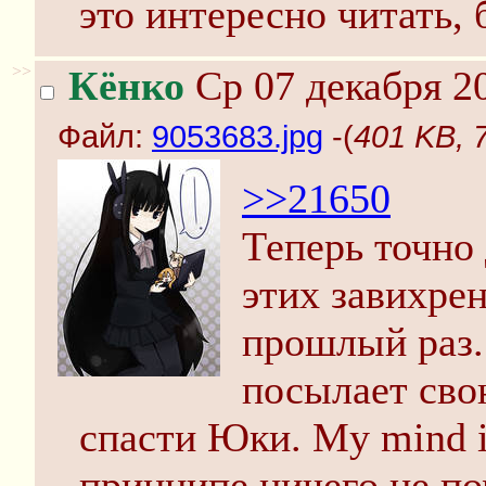
это интересно читать,
>>
Кёнко
Ср 07 декабря 20
Файл:
9053683.jpg
-(
401 KB, 
>>21650
Теперь точно 
этих завихре
прошлый раз.
посылает сво
спасти Юки. My mind is 
принципе ничего не по