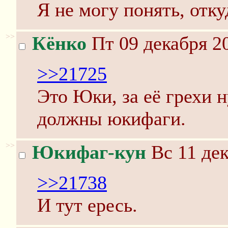
Я не могу понять, отку
>>
Кёнко
Пт 09 декабря 20
>>21725
Это Юки, за её грехи н
должны юкифаги.
>>
Юкифаг-кун
Вс 11 дек
>>21738
И тут ересь.