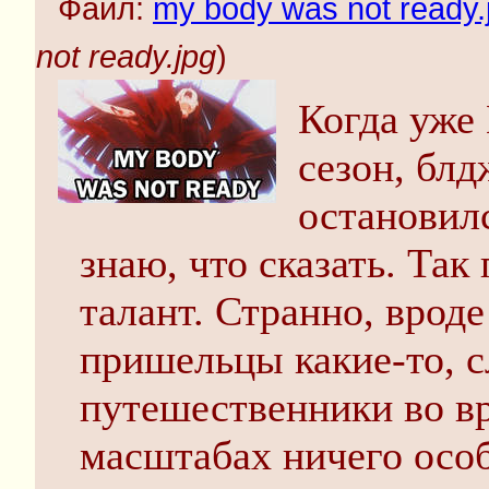
Файл:
my body was not ready.
not ready.jpg
)
Когда уже
сезон, блд
остановилс
знаю, что сказать. Так
талант. Странно, врод
пришельцы какие-то, 
путешественники во в
масштабах ничего особ