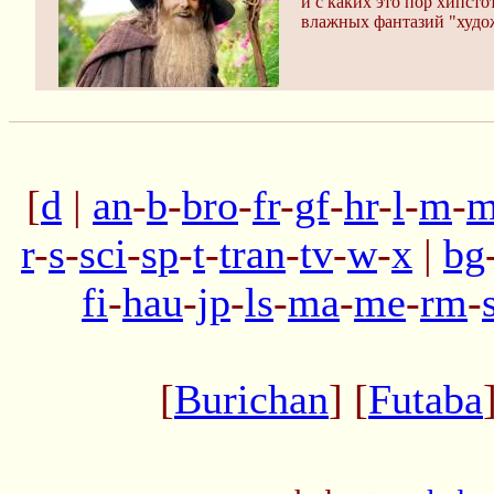
и с каких это пор хипсто
влажных фантазий "худо
[
d
|
an
-
b
-
bro
-
fr
-
gf
-
hr
-
l
-
m
-
m
r
-
s
-
sci
-
sp
-
t
-
tran
-
tv
-
w
-
x
|
bg
fi
-
hau
-
jp
-
ls
-
ma
-
me
-
rm
-
[
Burichan
] [
Futaba