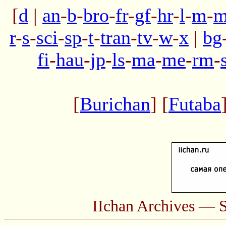
[
d
|
an
-
b
-
bro
-
fr
-
gf
-
hr
-
l
-
m
-
m
r
-
s
-
sci
-
sp
-
t
-
tran
-
tv
-
w
-
x
|
bg
fi
-
hau
-
jp
-
ls
-
ma
-
me
-
rm
-
[
Burichan
] [
Futaba
IIchan Archives — 