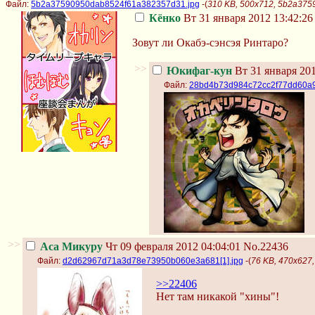
Файл:
5b2a37590950dab8524f61a382357d31.jpg
-(
310 KB, 500x712, 5b2a37
Кёнко
Вт 31 января 2012 13:42:26
Зовут ли Окабэ-сэнсэя Ринтаро?
>>
Юкифаг-кун
Вт 31 января 201
Файл:
28bd4b73d984c72cc2f77dd60a91
>>
Аса Микуру
Чт 09 февраля 2012 04:04:01
No.22436
Файл:
d2d62967d71a3d78e73950b060e3a681[1].jpg
-(
76 KB, 470x627
>>22406
Нет там никакой "хины"!