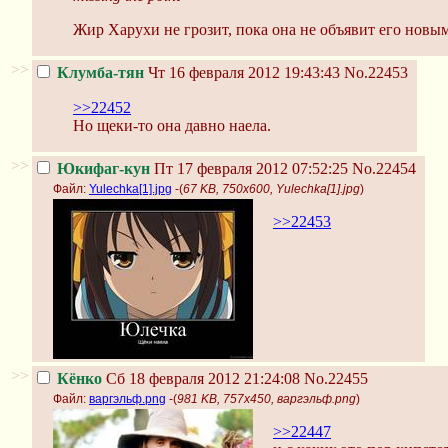
Жир Харухи не грозит, пока она не объявит его новы
>>
Клумба-тян
Чт 16 февраля 2012 19:43:43
No.22453
>>22452
Но щеки-то она давно наела.
>>
Юкифаг-кун
Пт 17 февраля 2012 07:52:25
No.22454
Файл:
Yulechka[1].jpg
-(
67 KB, 750x600, Yulechka[1].jpg
)
>>22453
>>
Кёнко
Сб 18 февраля 2012 21:24:08
No.22455
Файл:
варгэльф.png
-(
981 KB, 757x450, варгэльф.png
)
>>22447