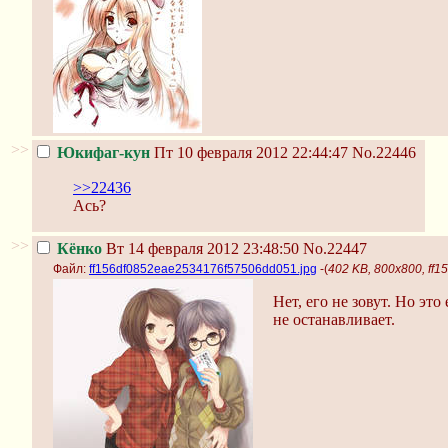
>>
Юкифаг-кун
Пт 10 февраля 2012 22:44:47
No.22446
>>22436
Ась?
>>
Кёнко
Вт 14 февраля 2012 23:48:50
No.22447
Файл:
ff156df0852eae2534176f57506dd051.jpg
-(
402 KB, 800x800, ff
Нет, его не зовут. Но это
не останавливает.