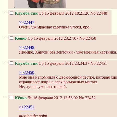
>>
Клумба-тян
Ср 15 февраля 2012 18:21:26
No.22448
>>22447
Очень уж мрачная картинка у тебя, бро.
>>
Кёнко
Ср 15 февраля 2012 23:27:07
No.22450
>>22448
Яре-яре, Харухи без ленточки - уже мрачная картинка.
>>
Клумба-тян
Ср 15 февраля 2012 23:34:37
No.22451
>>22450
Мне она напомнила о двоюродной сестре, которая хикк
отращивает жир на всех возможных местах.
Не, лучше уж с ленточкой.
>>
Кёнко
Чт 16 февраля 2012 13:56:02
No.22452
>>22451
missing the point