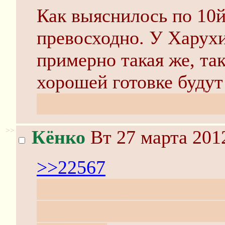
Как выяснилось по 10й
превосходно. У Харухи
примерно такая же, та
хорошей готовке будут
отвратительно готовящ
>>
Кёнко
Вт 27 марта 201
>>22567
Ну же, Кёнко, нужно б
оценивающе и сказать