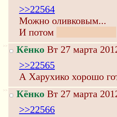
>>22564
Можно оливковым...
И потом
долго жарить!
>>
Кёнко
Вт 27 марта 2012
>>22565
А Харухико хорошо го
>>
Кёнко
Вт 27 марта 2012
>>22566