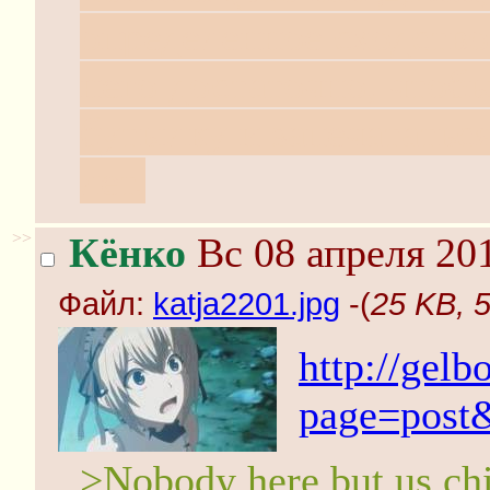
определенное сходство
него достаточно, чтоб
бутылку и запечататьс
лет.
>>
Кёнко
Вс 08 апреля 201
Файл:
katja2201.jpg
-(
25 KB, 5
http://gel
page=post
>Nobody here but us ch