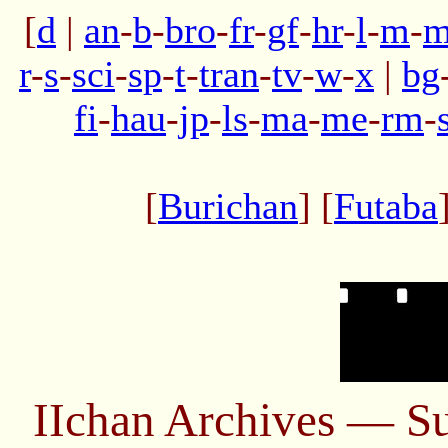
[
d
|
an
-
b
-
bro
-
fr
-
gf
-
hr
-
l
-
m
-
m
r
-
s
-
sci
-
sp
-
t
-
tran
-
tv
-
w
-
x
|
bg
fi
-
hau
-
jp
-
ls
-
ma
-
me
-
rm
-
[
Burichan
] [
Futaba
IIchan Archives — S