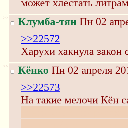
может хлестать литрам
>>
Клумба-тян
Пн 02 апре
>>22572
Харухи хакнула закон 
>>
Кёнко
Пн 02 апреля 20
>>22573
На такие мелочи Кён с
очень хороший рассказ,
Тоником(это как Джин,