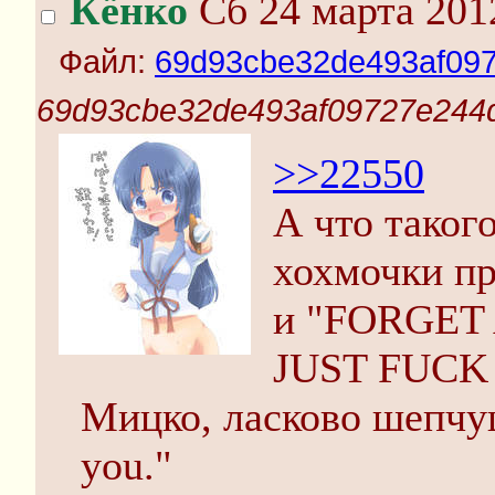
Кёнко
Сб 24 марта 201
Файл:
69d93cbe32de493af097
69d93cbe32de493af09727e244d
>>22550
А что таког
хохмочки про
и "FORGE
JUST FUCK 
Мицко, ласково шепчущ
you."