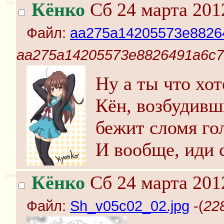
>>
Кёнко
Сб 24 марта 201
Файл:
aa275a14205573e88264
aa275a14205573e8826491a6c7c
Ну а ты что хо
Кён, возбудивш
бежит сломя го
И вообще, иди с
>>
Кёнко
Сб 24 марта 201
Файл:
Sh_v05c02_02.jpg
-(
22