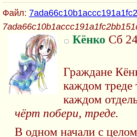
Файл:
7ada66c10b1accc191a1fc2
7ada66c10b1accc191a1fc2bb151c
Кёнко
Сб 24
Граждане Кёнк
каждом треде 
каждом отдел
чёрт побери, треде.
В одном начали c цело