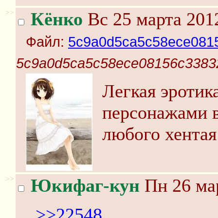
>>
Кёнко
Вс 25 марта 201
Файл:
5c9a0d5ca5c58ece081
5c9a0d5ca5c58ece08156c3383
Легкая эроти
персонажами в
любого хентая
>>
Юкифаг-кун
Пн 26 мар
>>22548