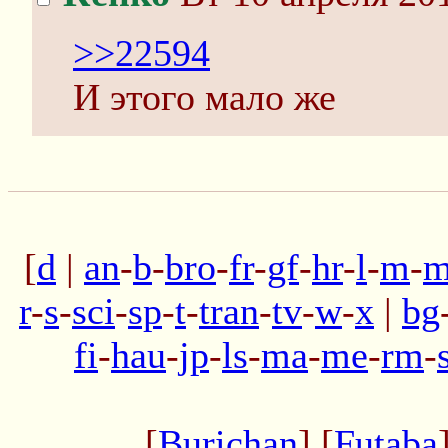
>>22594
И этого мало же
[
d
|
an
-
b
-
bro
-
fr
-
gf
-
hr
-
l
-
m
-
m
r
-
s
-
sci
-
sp
-
t
-
tran
-
tv
-
w
-
x
|
bg
fi
-
hau
-
jp
-
ls
-
ma
-
me
-
rm
-
[
Burichan
] [
Futaba