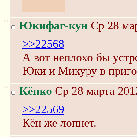
Нагато!"
>>
Юкифаг-кун
Ср 28 мар
>>22568
А вот неплохо бы уст
Юки и Микуру в приго
>>
Кёнко
Ср 28 марта 201
>>22569
Кён же лопнет.