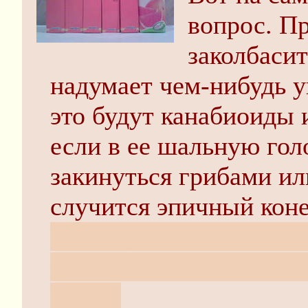
вопрос. П
заколбасит
надумает чем-нибудь у
это будут канабиоиды 
если в ее шальную гол
закинуться грибами ил
случится эпичный коне
Кстати, говоря о боле
умудряется не рухнут
ПМС?