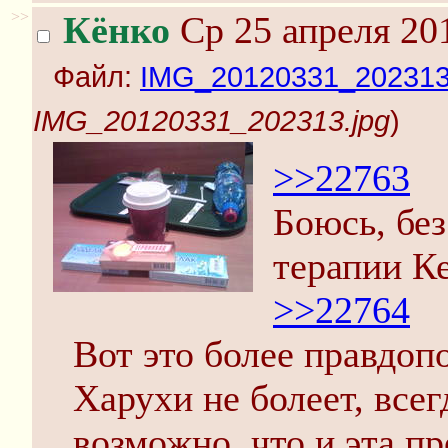
>>
Кёнко
Ср 25 апреля 20
Файл:
IMG_20120331_202313
IMG_20120331_202313.jpg
)
>>22763
Боюсь, бе
терапии Ке
>>22764
Вот это более правдоп
Харухи не болеет, всегд
возможно. что и эта пр