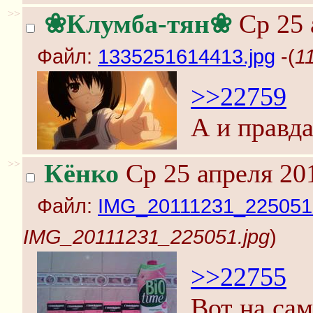
>>
❀Клумба-тян❀
Ср 25 
Файл:
1335251614413.jpg
-(
1
>>22759
А и правда
>>
Кёнко
Ср 25 апреля 20
Файл:
IMG_20111231_225051.
IMG_20111231_225051.jpg
)
>>22755
Вот на са