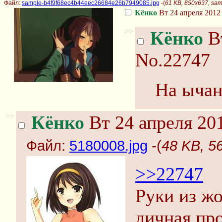
Файл:
sample-b4f9f68ec4b44eec26684e26b7949085.jpg
-(
61 KB, 850x637, sa
Кёнко
Вт 24 апреля 2012 
>>
Кёнко
Вт
No.22747
На ычане
>>
Кёнко
Вт 24 апреля 201
Файл:
5180008.jpg
-(
48 KB, 5
>>22747
Руки из ж
личная пр