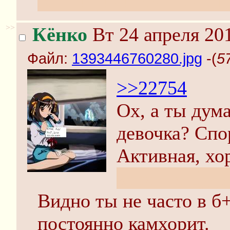
А с сифилисом были п
>>
Кёнко
Вт 24 апреля 201
Файл:
1393446760280.jpg
-(
5
>>22754
Ох, а ты дум
девочка? Спо
Активная, хо
хорошо, будь
Видно ты не часто в б
постоянно камхорит.