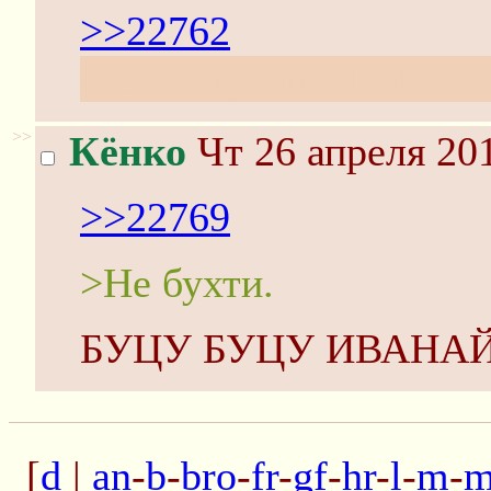
>>22762
С её замутами ПМС не 
>>
Кёнко
Чт 26 апреля 201
>>22769
>Не бухти.
БУЦУ БУЦУ ИВАНАЙ
[
d
|
an
-
b
-
bro
-
fr
-
gf
-
hr
-
l
-
m
-
m