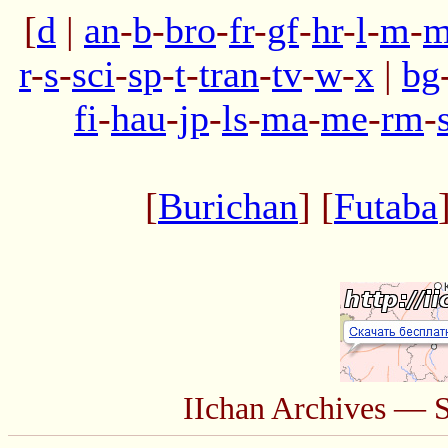
[
d
|
an
-
b
-
bro
-
fr
-
gf
-
hr
-
l
-
m
-
m
r
-
s
-
sci
-
sp
-
t
-
tran
-
tv
-
w
-
x
|
bg
fi
-
hau
-
jp
-
ls
-
ma
-
me
-
rm
-
[
Burichan
] [
Futaba
IIchan Archives — 