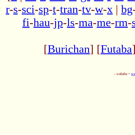
r
-
s
-
sci
-
sp
-
t
-
tran
-
tv
-
w
-
x
|
bg
fi
-
hau
-
jp
-
ls
-
ma
-
me
-
rm
-
[
Burichan
] [
Futaba
- wahaba +
wa