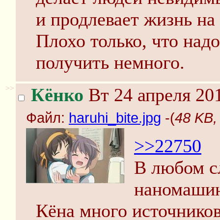
и продлевает жизнь на 
Плохо только, что над
получить немного.
>>
Кёнко
Вт 24 апреля 201
Файл:
haruhi_bite.jpg
-(
48 KB,
>>22750
В любом с
наномашин
Кёна много источников,