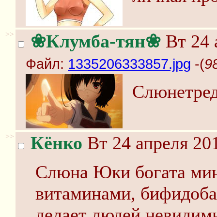
>>
❀Клумба-тян❀
Вт 24 
Файл:
1335206333857.jpg
-(
9
Слюнетред 
>>
Кёнко
Вт 24 апреля 201
Слюна Юки богата ми
витаминами, бифидоба
делает людей невидимы