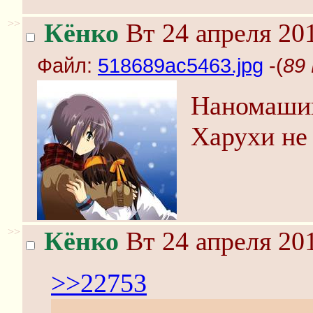
>>
Кёнко
Вт 24 апреля 201
Файл:
518689ac5463.jpg
-(
89 
Наномашин
Харухи не
>>
Кёнко
Вт 24 апреля 201
>>22753