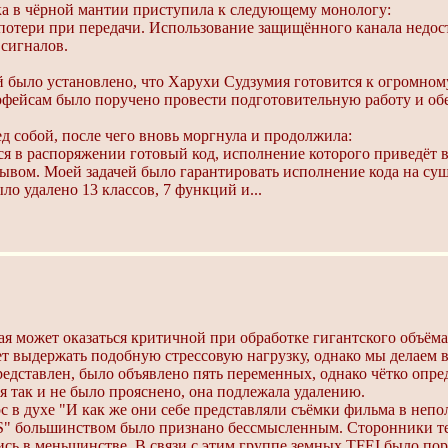
шка в чёрной мантии приступила к следующему монологу:
 потери при передачи. Использование защищённого канала недо
 сигналов.
ло установлено, что Харухи Судзумия готовится к огромном
фейсам было поручено провести подготовительную работу и обе
д собой, после чего вновь моргнула и продолжила:
я в распоряжении готовый код, исполнение которого приведёт
ывом. Моей задачей было гарантировать исполнение кода на сущ
ыло удалено 13 классов, 7 функций и...
я может оказаться критичной при обработке гигантского объёма
ет выдержать подобную стрессовую нагрузку, однако мы делаем 
представлен, было объявлено пять переменных, однако чётко опр
я так и не было прояснено, она подлежала удалению.
с в духе "И как же они себе представляли съёмки фильма в непо
S" большинством было признано бессмысленным. Сторонники те
сь в меньшинстве. В связи с этим группе земных TFEI было по