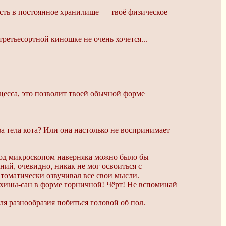
сть в постоянное хранилище — твоё физическое
третьесортной киношке не очень хочется...
цесса, это позволит твоей обычной форме
а тела кота? Или она настолько не воспринимает
 под микроскопом наверняка можно было бы
ний, очевидно, никак не мог освоиться с
томатически озвучивал все свои мысли.
ахины-сан в форме горничной! Чёрт! Не вспоминай
ля разнообразия побиться головой об пол.