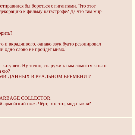
тправился бы бороться с гигантами. Что этот
ю декорацию к фильму-катастрофе? Да что там мир —
орить?
о и вкрадчивого, однако звук будто резонировал
ни одно слово не пройдёт мимо.
с катушек. Ну точно, снаружи к нам ломится кто-то
а ею?
АМИ ДАННЫХ В РЕАЛЬНОМ ВРЕМЕНИ И
ARBAGE COLLECTOR.
армейский нож. Чёрт, это что, мода такая?