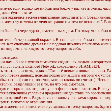
имую, если только где-нибудь под боком у вас нет атомных часо
, даже бунтарским:
ем оказались весьма влиятельные представители Объединения, в
 к моменту отмены от меня все равно и атома не останется". В 
 Это было бы чересчур опрометчивым ходом. Поэтому мною был 
ивительной черепаховой окраски. Вызвана ли она была генетич
ют. Кот спокойно дремал и не подавал никаких признаков жизн
 взгляд с кота на какую-то точку напротив себя.
потянулся.
и нами было изучено семейство созданных людьми алгоритмов
e Input Storage Extended Network, сокращённо SHAMISEN.
ть что-то прояснить, задавая Юки всё новые и новые вопросы. Ви
ого потока данных, использующая для защиты алгоритм с условн
бъяснения (если их, конечно, можно таковыми считать). Несколь
толик, разделявший её и то, на что она смотрела.
тую информацию, оторванную от физического носителя. В силу
ляется важнейшим условием продолжения действий по обеспечени
нии данной сети. Разумеется, поскольку она замаскирована под
ерпеть некоторые ограничения.
и замолчала и внимательно уставилась в точку напротив, будто о