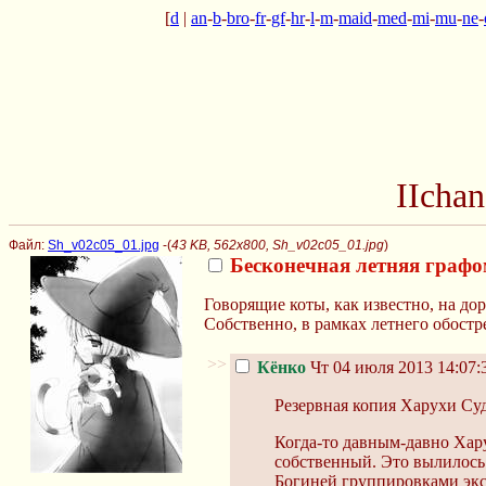
[
d
|
an
-
b
-
bro
-
fr
-
gf
-
hr
-
l
-
m
-
maid
-
med
-
mi
-
mu
-
ne
-
IIcha
Файл:
Sh_v02c05_01.jpg
-(
43 KB, 562x800, Sh_v02c05_01.jpg
)
Бесконечная летняя графо
Говорящие коты, как известно, на дор
Собственно, в рамках летнего обостр
>>
Кёнко
Чт 04 июля 2013 14:07:
Резервная копия Харухи Су
Когда-то давным-давно Хар
собственный. Это вылилось
Богиней группировками экс