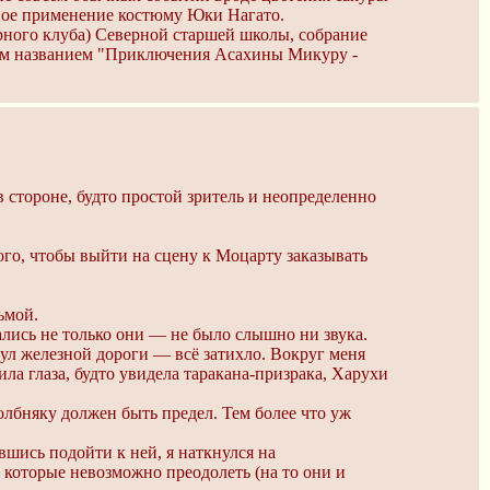
ное применение костюму Юки Нагато.
рного клуба) Северной старшей школы, собрание
чим названием "Приключения Асахины Микуру -
стороне, будто простой зритель и неопределенно
ого, чтобы выйти на сцену к Моцарту заказывать
ьмой.
ались не только они — не было слышно ни звука.
ул железной дороги — всё затихло. Вокруг меня
а глаза, будто увидела таракана-призрака, Харухи
лбняку должен быть предел. Тем более что уж
шись подойти к ней, я наткнулся на
 которые невозможно преодолеть (на то они и