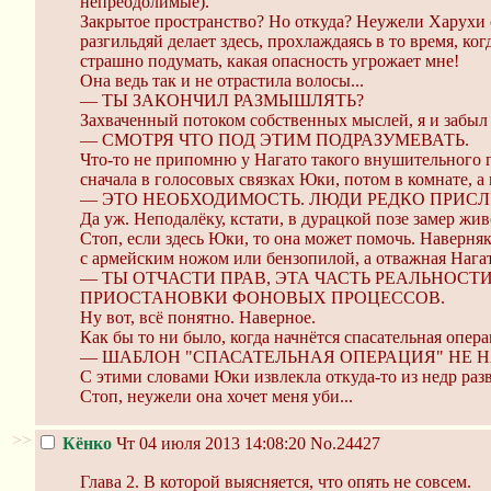
непреодолимые).
Закрытое пространство? Но откуда? Неужели Харухи о
разгильдяй делает здесь, прохлаждаясь в то время, к
страшно подумать, какая опасность угрожает мне!
Она ведь так и не отрастила волосы...
— ТЫ ЗАКОНЧИЛ РАЗМЫШЛЯТЬ?
Захваченный потоком собственных мыслей, я и забыл
— СМОТРЯ ЧТО ПОД ЭТИМ ПОДРАЗУМЕВАТЬ.
Что-то не припомню у Нагато такого внушительного го
сначала в голосовых связках Юки, потом в комнате, а
— ЭТО НЕОБХОДИМОСТЬ. ЛЮДИ РЕДКО ПРИСЛ
Да уж. Неподалёку, кстати, в дурацкой позе замер ж
Стоп, если здесь Юки, то она может помочь. Наверняк
с армейским ножом или бензопилой, а отважная Нагато-
— ТЫ ОТЧАСТИ ПРАВ, ЭТА ЧАСТЬ РЕАЛЬНО
ПРИОСТАНОВКИ ФОНОВЫХ ПРОЦЕССОВ.
Ну вот, всё понятно. Наверное.
Как бы то ни было, когда начнётся спасательная опер
— ШАБЛОН "СПАСАТЕЛЬНАЯ ОПЕРАЦИЯ" НЕ 
С этими словами Юки извлекла откуда-то из недр раз
Стоп, неужели она хочет меня уби...
>>
Кёнко
Чт 04 июля 2013 14:08:20
No.24427
Глава 2. В которой выясняется, что опять не совсем.