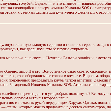
нствующих голубей. Однако — и это главное — нашлось достой
 слегка клонящийся к вечеру, комната Команды SOS (и литерату
дготовки к съёмкам фильма для культурного фестиваля с рабо
, опустошенную главную героиню и главного героя, стоящего в 
происходит, как дверь комнаты беззвучно открылась.
ь так мало пожил на свете… Неужели Сальери ошибся и, вместо т
чем обычно, лицо Нагато. Все остальное было скрыто сплошной т
и — так резко оборвались все голоса в комнате. Впрочем, оборв
их подопечных председатель клуба лёгкой атлетики, далёкий г
ман и Загадочный Новичок Команды SOS. Асахина-сан вытаращил
ез малейших перемен длится уже добрых полминуты? Всякому сто
 с новым образом актрисы второго плана.
ратегию и помахать рукой перед лицом Харухи. Однако, попытав
 — стены, которые можно продавить на десяток сантиметров, но