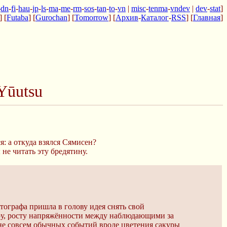
-
dn
-
fi
-
hau
-
jp
-
ls
-
ma
-
me
-
rm
-
sos
-
tan
-
to
-
vn
|
misc
-
tenma
-
vndev
|
dev
-
stat
]
] [
Futaba
] [
Gurochan
] [
Tomorrow
] [
Архив
-
Каталог
-
RSS
] [
Главная
]
Yūutsu
я: а откуда взялся Сямисен?
не читать эту бредятину.
ографа пришла в голову идея снять свой
ру, росту напряжённости между наблюдающими за
не совсем обычных событий вроде цветения сакуры