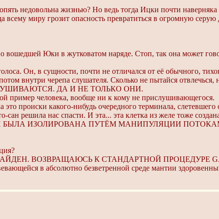
пять недовольна жизнью? Но ведь тогда Ицки почти наверняка о
огда всему миру грозит опасность превратиться в огромную серу
 о вошедшей Юки в жутковатом наряде. Стоп, так она может гов
лоса. Он, в сущности, почти не отличался от её обычного, тихог
 потом внутри черепа слушателя. Сколько не пытайся отвлечься, 
УШИВАЮТСЯ. ДА И НЕ ТОЛЬКО ОНИ.
ивой пример человека, вообще ни к кому не прислушивающегося.
а это происки какого-нибудь очередного терминала, слетевшего 
сан решила нас спасти. И эта... эта клетка из желе тоже создан
СТИ БЫЛА ИЗОЛИРОВАНА ПУТЁМ МАНИПУЛЯЦИИ ПОТОК
ация?
НАЙДЕН. ВОЗВРАЩАЮСЬ К СТАНДАРТНОЙ ПРОЦЕДУРЕ G
вевающейся в абсолютно безветренной среде мантии здоровенный 