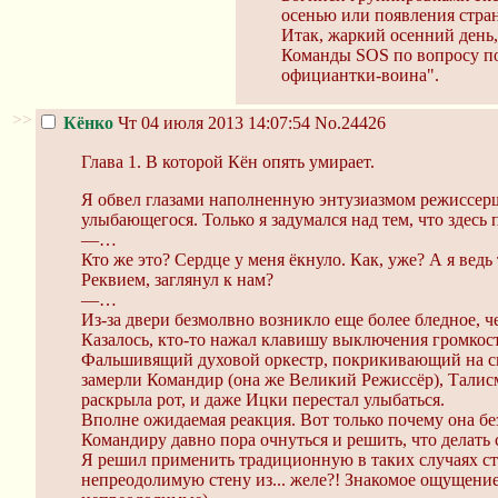
осенью или появления стра
Итак, жаркий осенний день,
Команды SOS по вопросу по
официантки-воина".
>>
Кёнко
Чт 04 июля 2013 14:07:54
No.24426
Глава 1. В которой Кён опять умирает.
Я обвел глазами наполненную энтузиазмом режиссершу
улыбающегося. Только я задумался над тем, что здесь 
—…
Кто же это? Сердце у меня ёкнуло. Как, уже? А я вед
Реквием, заглянул к нам?
—…
Из-за двери безмолвно возникло еще более бледное, 
Казалось, кто-то нажал клавишу выключения громкост
Фальшивящий духовой оркестр, покрикивающий на сво
замерли Командир (она же Великий Режиссёр), Талис
раскрыла рот, и даже Ицки перестал улыбаться.
Вполне ожидаемая реакция. Вот только почему она б
Командиру давно пора очнуться и решить, что делать
Я решил применить традиционную в таких случаях ст
непреодолимую стену из... желе?! Знакомое ощущение