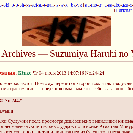
o
-
old_o
-
p
-
ph
-
r
-
s
-
sci
-
sp
-
t
-
tran
-
tv
-
w
-
x
|
bg
-
vg
|
au
-
mo
-
tr
|
a
-
aa
-
abe
-
azu
-
c
[
Burichan
n Archives — Suzumiya Haruhi no 
мания.
Кёнко
Чт 04 июля 2013 14:07:16
No.24424
оге не валяются. Поэтому, перечитав второй том, я таки задумалс
ения графомании — предлагаю вам выколоть себе глаза, лишь бы 
30
No.24425
дзумии
ухи Судзумии после просмотра дешёвеньких выкидышей кинемат
 в несколько чувствительных ударов по психике Асахины Мику
трасенсов, инопланетян и пришельцев из будущего и несколько 