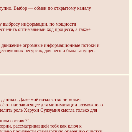
ступно. Выбор — обмен по открытому каналу.
у выбросу информации, по мощности
спечить оптимальный ход процесса, а также
 в движение огромные информационные потоки и
ествующих ресурсах, для чего и была запущена
 данных. Даже моё начальство не может
всё от нас зависящее для минимизации возможного
еделить роль Харухи Судзумия смогла только для
лном составе?"
ории, рассматривавшей тебя как ключ к
ручено произвести стандартную операцию очистки