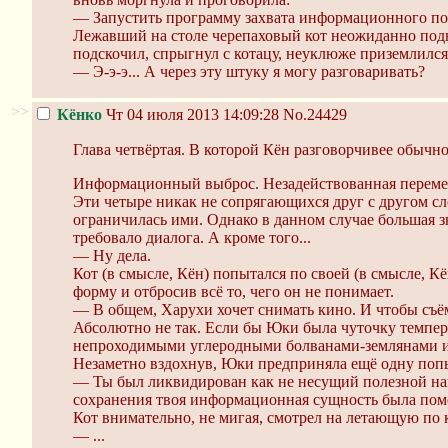
— Запустить программу захвата информационного по
Лежавший на столе черепаховый кот неожиданно поднял
подскочил, спрыгнул с котацу, неуклюже приземлился 
— Э-э-э... А через эту штуку я могу разговаривать?
>>
Кёнко
Чт 04 июля 2013 14:09:28
No.24429
Глава четвёртая. В которой Кён разговорчивее обычно
Информационный выброс. Незадействованная перемен
Эти четыре никак не сопрягающихся друг с другом с
ограничилась ими. Однако в данном случае большая 
требовало диалога. А кроме того...
— Ну дела.
Кот (в смысле, Кён) попытался по своей (в смысле,
форму и отбросив всё то, чего он не понимает.
— В общем, Харухи хочет снимать кино. И чтобы съём
Абсолютно не так. Если бы Юки была чуточку темпера
непроходимыми углеродными болванами-землянами и
Незаметно вздохнув, Юки предприняла ещё одну поп
— Ты был ликвидирован как не несущий полезной на
сохранения твоя информационная сущность была пом
Кот внимательно, не мигая, смотрел на летающую по 
— ...