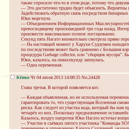
также спросило что-то в этом роде, потому что деву
— Это достаточно трудно будет объяснить. Вероятны
Задействовать обратную связь посредством бинарных
Юки моргнула.
— Объединением Информационных Мыслесущностей бы
превосходящему произошедший три года назад. Интер
произвести максимально полное логгирование.
Секунд пять Нагато внимательно смотрела прямо пере
— На настоящий момент у Харухи Судзумии находитс
по последствиям может быть сравнимо с Большим взр
процедура Garbage collector, или "сборщик мусора". Б
Юки, казалось, на пикосекунду запнулась.
— Одна переменная.
>>
Кёнко
Чт 04 июля 2013 14:08:35
No.24428
Глава третья. В которой появляется кот.
— Каждая объявленная, но не используемая переменна
гарантировать то, что существующая Вселенная смож
риска. Как следует из участка кода, который бы нам 
четырёх из них. Поскольку предназначение оставшейс
Казалось, воздух напротив Юки Нагато источал вопро
— Участие в съёмках пятого участника "Команды SO
пониманию и управлению Харухи Судзумией, оказали