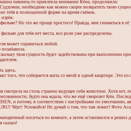
тишина наконец-то привлекла внимание Кёна, продолжила:
Судзумии, необходимо как можно скорее возвратить твою сущно
нию тебя в полноценной форме на время съёмок.
 изрёк:
 фильме? Но это же проще простого! Правда, мне сниматься в её 
 фильме для тебя нет места, все роли уже распределены.
ля может справиться любой.
о позабавила.
кольку твоя сущность будет задействована при выполнении про
дателем.
ь здесь.
 того, что собирается жить со мной в одной квартире. Это из-з
я смотрела на столь странно ведущее себя животное. Хотя нет,
есованности, будто она ждала, что же ещё сморозит Кён. Послед
N, и потому, в соответствии с настройками по умолчанию, ав
URU! Чёрт! Успокойся! Не думай о том, что там лежит! Фото Ас
к ошпаренный носиться по комнате, а затем остановился и решил д
я сказал!