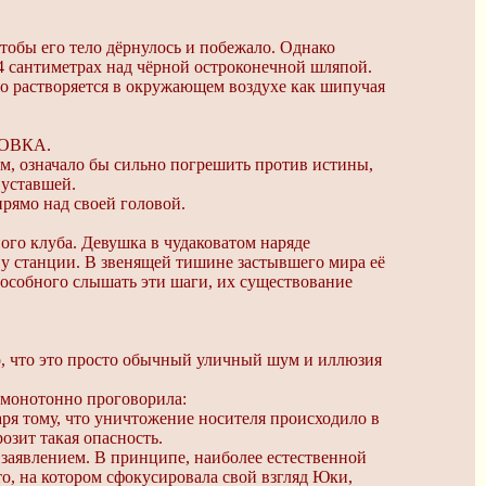
чтобы его тело дёрнулось и побежало. Однако
4 сантиметрах над чёрной остроконечной шляпой.
ло растворяется в окружающем воздухе как шипучая
ОВКА.
ем, означало бы сильно погрешить против истины,
 уставшей.
прямо над своей головой.
ого клуба. Девушка в чудаковатом наряде
 у станции. В звенящей тишине застывшего мира её
пособного слышать эти шаги, их существование
о, что это просто обычный уличный шум и иллюзия
, монотонно проговорила:
ря тому, что уничтожение носителя происходило в
озит такая опасность.
м заявлением. В принципе, наиболее естественной
о, на котором сфокусировала свой взгляд Юки,