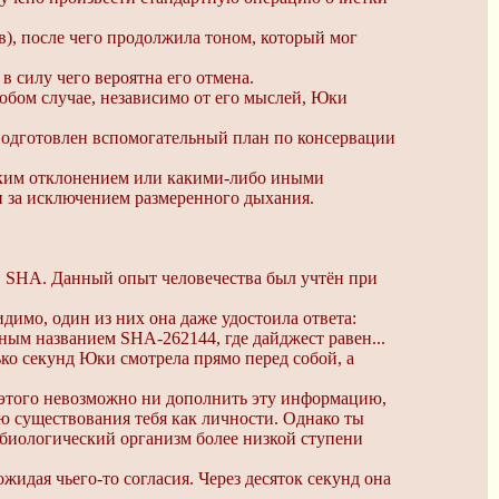
в), после чего продолжила тоном, который мог
 силу чего вероятна его отмена.
любом случае, независимо от его мыслей, Юки
подготовлен вспомогательный план по консервации
еским отклонением или какими-либо иными
и за исключением размеренного дыхания.
 SHA. Данный опыт человечества был учтён при
димо, один из них она даже удостоила ответа:
ым названием SHA-262144, где дайджест равен...
ко секунд Юки смотрела прямо перед собой, а
 этого невозможно ни дополнить эту информацию,
ю существования тебя как личности. Однако ты
 биологический организм более низкой ступени
жидая чьего-то согласия. Через десяток секунд она