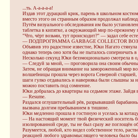
...ть. А-а-а-а-а!
Издав этот дурацкий крик, парень в школьном костюме
вместо этого он странным образом продолжал наблюд
Путём визуального обследования им было установлено
таблетка в кипятке, а окружающий мир по-прежнему 
"Что, чёрт возьми, тут происходит?" — задал себе ес
— ПОДПРОГРАММА GARBAGE COLLECTOR ВОЗВ
Объявив это радостное известие, Юки Нагато стянула 
однако теперь оно хотя бы не пыталось соперничать в
Несколько секунд Юки безэмоционально смотрела в одн
— Следуй за мной, — проговорила она своим обычны
Затем, не обращая внимание на замороженный мир вок
волшебницы прошла через ворота Северной старшей, 
шаги гулко отдавались и наверняка были слышны за н
можно поставить под сомнение.
Юки добралась до квартиры на седьмом этаже. Зайдя 
— Resume.
Раздался оглушительный рёв, разрывавший барабанны
вызвана долгим пребыванием в тишине.
Юки медленно прошла в гостиную и уселась за котацу
— На настоящий момент твой физический носитель бы
изолированной среде, ты не был сразу же поглощён о
Разумеется, любой, кто видел собственное тело, раст
реакцией любого здравомыслящего человека было бы с