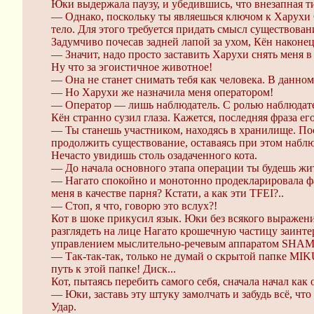
Юки выдержала паузу, и убедившись, что внезапная 
— Однако, поскольку ты являешься ключом к Харухи 
тело. Для этого требуется придать смысл существова
Задумчиво почесав задней лапой за ухом, Кён наконец
— Значит, надо просто заставить Харухи снять меня в
Ну что за эгоистичное животное!
— Она не станет снимать тебя как человека. В данном
— Но Харухи же назначила меня оператором!
— Оператор — лишь наблюдатель. С ролью наблюдате
Кён странно сузил глаза. Кажется, последняя фраза ег
— Ты станешь участником, находясь в хранилище. Пос
продолжить существование, оставаясь при этом наблю
Нечасто увидишь столь озадаченного кота.
— До начала основного этапа операции ты будешь жит
— Нагато спокойно и монотонно продекларировала факт
меня в качестве парня? Кстати, а как эти TFEI?..
— Стоп, я что, говорю это вслух?!
Кот в шоке прикусил язык. Юки без всякого выражени
разглядеть на лице Нагато крошечную частицу заинтер
управлением мыслительно-речевым аппаратом SHAMISE
— Так-так-так, только не думай о скрытой папке MIK
путь к этой папке! Диск...
Кот, пытаясь перебить самого себя, сначала начал ка
— Юки, заставь эту штуку замолчать и забудь всё, что 
Удар.