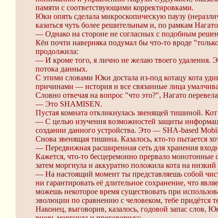
памяти с соответствующими корректировками.
Юки опять сделала микроскопическую паузу (неразлич
казаться чуть более решительным и, по рамкам Нагато
— Однако на стороне не согласных с подобным решени
Кён почти наверняка подумал бы что-то вроде "только
продолжила:
— И кроме того, я лично не желаю твоего удаления.
потока данных.
С этими словами Юки достала из-под котацу кота уд
причинами — история и все связанные лица умалчива
Словно отвечая на вопрос "что это?", Нагато перевела
— Это SHAMISEN.
Пустая комната откликнулась звенящей тишиной. Кот 
— С целью изучения возможностей защиты информаци
создании данного устройства. Это — SHA-based Mobil
Снова звенящая тишина. Казалось, кто-то пытается хо
— Передвижная расширенная сеть для хранения входн
Кажется, что-то бесцеремонно прервало монотонные о
затем моргнула и аккуратно положила кота на низкий с
— На настоящий момент ты представляешь собой чис
ни гарантировать её длительное сохранение, что яв
можешь некоторое время существовать при использова
эволюции по сравнению с человеком, тебе придётся т
Наконец, выговорив, казалось, годовой запас слов, Юк
вновь моргнула и проговорила: