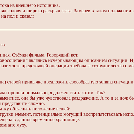
тока из внешнего источника.
 голову и широко раскрыл глаза. Замерев в таком положении на 
на пол и сказал:
го.
ная. Съёмки фильма. Говорящий кот.
ловосочетания являлись исчерпывающим описанием ситуации. И,
значимость предстоящей операции требовала сотрудничества с 
 Кёна) старой привычке предложить своеобразную summa ситуац
ки прошли нормально, я должен стать котом. Так?
ментнее, она бы уже чувствовала раздражение. А то и за нож бы
 представить сложно.
ытку объяснить положение вещей:
грузки элемент, потенциально могущий воспрепятствовать испо
ещена в данное временное хранилище.
комнате муху.