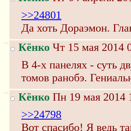
>>24801
Да хоть Дораэмон. Гла
>>
Кёнко
Чт 15 мая 2014 
В 4-х панелях - суть д
томов ранобэ. Гениаль
>>
Кёнко
Пн 19 мая 2014 
>>24798
Вот спасибо! Я ведь т