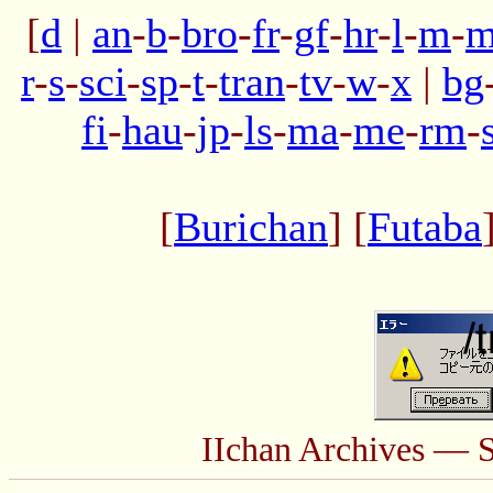
[
d
|
an
-
b
-
bro
-
fr
-
gf
-
hr
-
l
-
m
-
m
r
-
s
-
sci
-
sp
-
t
-
tran
-
tv
-
w
-
x
|
bg
fi
-
hau
-
jp
-
ls
-
ma
-
me
-
rm
-
[
Burichan
] [
Futaba
IIchan Archives — 