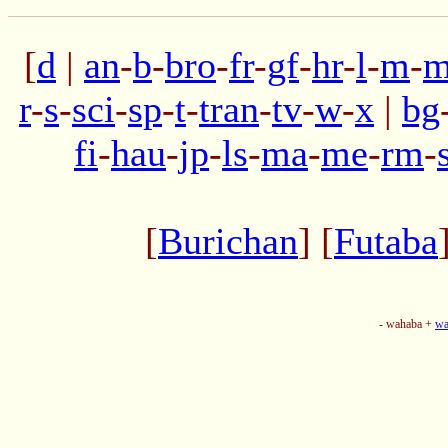
[
d
|
an
-
b
-
bro
-
fr
-
gf
-
hr
-
l
-
m
-
m
r
-
s
-
sci
-
sp
-
t
-
tran
-
tv
-
w
-
x
|
bg
fi
-
hau
-
jp
-
ls
-
ma
-
me
-
rm
-
[
Burichan
] [
Futaba
- wahaba +
wa