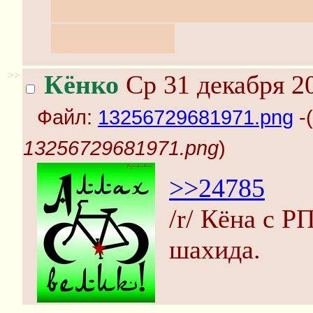
А мог бы уже давно вы
оригинале.
>>
Кёнко
Ср 31 декабря 20
Файл:
13256729681971.png
-(
13256729681971.png
)
>>24785
/r/ Кёна с Р
шахида.