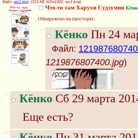
Файл:
чхс1.png
-(
313 KB, 600x1600, чхс1.png
)
Что-то там Харухи Судзумии
Кёнк
Обнаружено на просторах.
>>
Кёнко
Пн 24 мар
Файл:
121987680740
1219876807400.jpg
)
>>
Кёнко
Сб 29 марта 201
Еще есть?
>>
Кёнко
Пн 31 марта 201