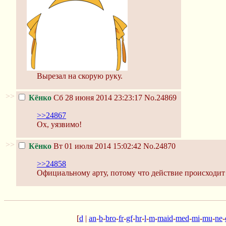
Вырезал на скорую руку.
>>
Кёнко
Сб 28 июня 2014 23:23:17
No.24869
>>24867
Ох, уязвимо!
>>
Кёнко
Вт 01 июля 2014 15:02:42
No.24870
>>24858
Официальному арту, потому что действие происходит 
[
d
|
an
-
b
-
bro
-
fr
-
gf
-
hr
-
l
-
m
-
maid
-
med
-
mi
-
mu
-
ne
-