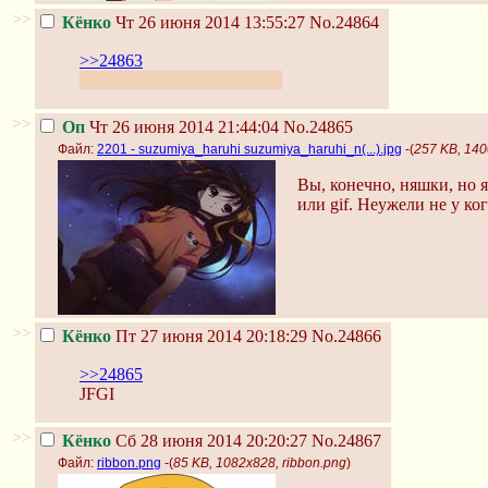
>>
Кёнко
Чт 26 июня 2014 13:55:27
No.24864
>>24863
Харухи настолько сурова...
>>
Оп
Чт 26 июня 2014 21:44:04
No.24865
Файл:
2201 - suzumiya_haruhi suzumiya_haruhi_n(...).jpg
-(
257 KB, 140
Вы, конечно, няшки, но 
или gif. Неужели не у ког
>>
Кёнко
Пт 27 июня 2014 20:18:29
No.24866
>>24865
JFGI
>>
Кёнко
Сб 28 июня 2014 20:20:27
No.24867
Файл:
ribbon.png
-(
85 KB, 1082x828, ribbon.png
)