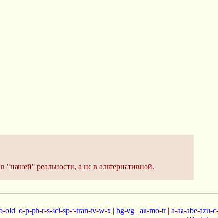
в "нашей" реальности, а не в альтернативной.
o
-
old_o
-
p
-
ph
-
r
-
s
-
sci
-
sp
-
t
-
tran
-
tv
-
w
-
x
|
bg
-
vg
|
au
-
mo
-
tr
|
a
-
aa
-
abe
-
azu
-
c