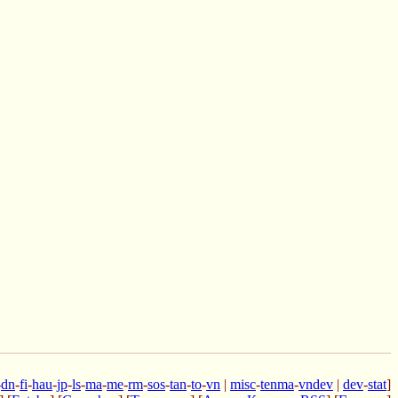
-
dn
-
fi
-
hau
-
jp
-
ls
-
ma
-
me
-
rm
-
sos
-
tan
-
to
-
vn
|
misc
-
tenma
-
vndev
|
dev
-
stat
]