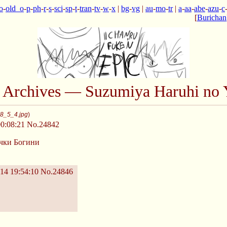
o
-
old_o
-
p
-
ph
-
r
-
s
-
sci
-
sp
-
t
-
tran
-
tv
-
w
-
x
|
bg
-
vg
|
au
-
mo
-
tr
|
a
-
aa
-
abe
-
azu
-
c
[
Burichan
n Archives — Suzumiya Haruhi no 
8_5_4.jpg
)
0:08:21
No.24842
очки Богини
14 19:54:10
No.24846