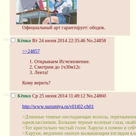
Официальный арт гарантирует: ободок.
>>
Кёнко
Вт 24 июня 2014 22:35:46
No.24858
>>24857
Открываем Исчезновение.
Смотрим до 1ч30м12с
Лента!
Кому верить?
>>
Кёнко
Ср 25 июня 2014 11:49:12
No.24860
http://www.suzumiya.ru/v01t02-ch01
>Длинные темные ниспадающие волосы, перехвачен
одноклассников. Большие черные волевые глаза, ок
>Тот кристально чистый голос Харухи я помню и сейч
>Харухи, медленно окинув вызывающим взглядом класс,