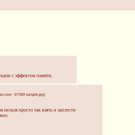
ткани с эффектом памяти.
an.com - 97389 sample.jpg
)
 нельзя просто так взять и заплести
жно.