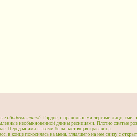
ные
ободком-лентой.
Гордое, с правильными чертами лицо, смел
аймленные необыкновенной длины ресницами. Плотно сжатые роз
ас. Перед моими глазами была настоящая красавица.
 в конце покосилась на меня, глядящего на нее снизу с открытым