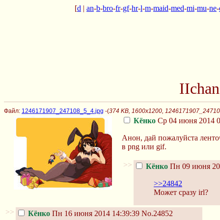
[
d
|
an
-
b
-
bro
-
fr
-
gf
-
hr
-
l
-
m
-
maid
-
med
-
mi
-
mu
-
ne
-
IIcha
Файл:
1246171907_247108_5_4.jpg
-(
374 KB, 1600x1200, 1246171907_24710
Кёнко
Ср 04 июня 2014 0
Анон, дай пожалуйста лент
в png или gif.
>>
Кёнко
Пн 09 июня 20
>>24842
Может сразу irl?
>>
Кёнко
Пн 16 июня 2014 14:39:39
No.24852