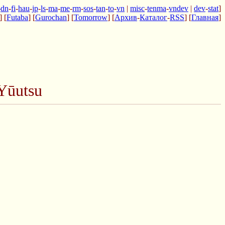
-
dn
-
fi
-
hau
-
jp
-
ls
-
ma
-
me
-
rm
-
sos
-
tan
-
to
-
vn
|
misc
-
tenma
-
vndev
|
dev
-
stat
]
] [
Futaba
] [
Gurochan
] [
Tomorrow
] [
Архив
-
Каталог
-
RSS
] [
Главная
]
Yūutsu