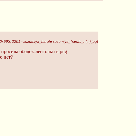
0x995, 2201 - suzumiya_haruhi suzumiya_haruhi_n(...).jpg
)
я просила ободок-ленточки в png
о нет?