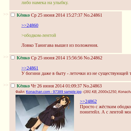
либо намека на улыбку.
>>
Кёнко
Ср 25 июня 2014 15:27:37
No.24861
>>24860
>ободком-лентой
Ловко Танигава вышел из положения.
>>
Кёнко
Ср 25 июня 2014 15:56:56
No.24862
>>24861
У богини даже в быту - леточки из не существующей 
>>
Кёнко
Чт 26 июня 2014 01:09:37
No.24863
Файл:
Konachan.com - 97389 sample.jpg
-(
391 KB, 2000x1250, Konach
>>24862
Просто с жёстким ободком
понитейл. А с лентой мо