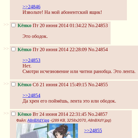
>>24846
Извольте! На мой абонентский ящик!
>>
Кёнко
Пт 20 июня 2014 01:34:22
No.24853
Это ободок.
>>
Кёнко
Пт 20 июня 2014 22:28:09
No.24854
>>24853
Нет.
Смотри исчезновение или читни ранобца. Это лента.
>>
Кёнко
Сб 21 июня 2014 15:49:15
No.24855
>>24854
Да хрен его поймёшь, лента это или ободок.
>>
Кёнко
Вт 24 июня 2014 22:31:45
No.24857
Файл:
A8nBXdY.jpg
-(
289 KB, 3258x2070, A8nBXdY.jpg
)
>>24855