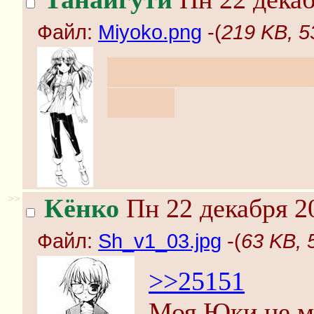
Файл:
Miyoko.png
-(
219 KB, 5
Богини сильно пе
Сями.
>>
Кёнко
Пн 22 декабря 2
Файл:
Sh_v1_03.jpg
-(
63 KB, 
>>25151
Моя Юки не м