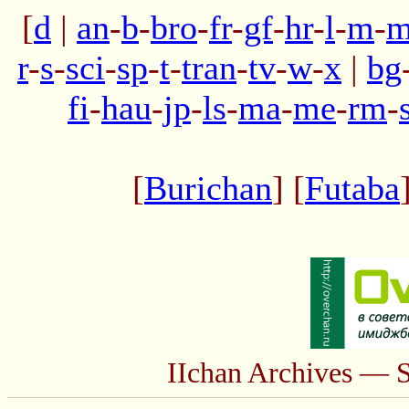
[
d
|
an
-
b
-
bro
-
fr
-
gf
-
hr
-
l
-
m
-
m
r
-
s
-
sci
-
sp
-
t
-
tran
-
tv
-
w
-
x
|
bg
fi
-
hau
-
jp
-
ls
-
ma
-
me
-
rm
-
[
Burichan
] [
Futaba
IIchan Archives — 