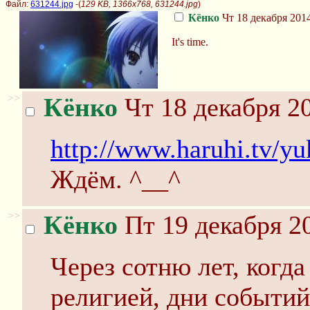
Файл:
631244.jpg
-(
129 KB, 1366x768, 631244.jpg
)
Кёнко
Чт 18 декабря 2014
It's time.
>>
Кёнко
Чт 18 декабря 20
http://www.haruhi.tv/y
Ждём. ^__^
>>
Кёнко
Пт 19 декабря 20
Через сотню лет, когд
религией, дни событий