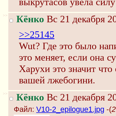
выкрутасов увела силу
>>
Кёнко
Вс 21 декабря 20
>>25145
Wut? Где это было нап
это меняет, если она с
Харухи это значит что 
вашей лжебогини.
>>
Кёнко
Вс 21 декабря 20
Файл:
V10-2_epilogue1.jpg
-(
2