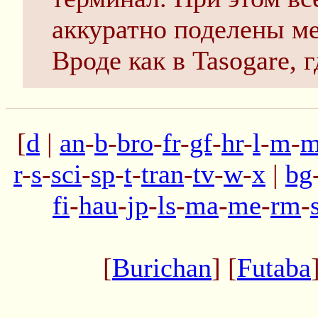
аккуратно поделены м
Вроде как в Tasogare,
[
d
|
an
-
b
-
bro
-
fr
-
gf
-
hr
-
l
-
m
-
m
r
-
s
-
sci
-
sp
-
t
-
tran
-
tv
-
w
-
x
|
bg
fi
-
hau
-
jp
-
ls
-
ma
-
me
-
rm
-
[
Burichan
] [
Futaba