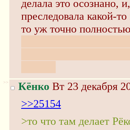
делала это осознано, и
преследовала какой-то
то уж точно полностью 
Кстате, если мир созда
делает Рёко? Юки же зн
боится.
>>
Кёнко
Вт 23 декабря 20
>>25154
>то что там делает Рёк