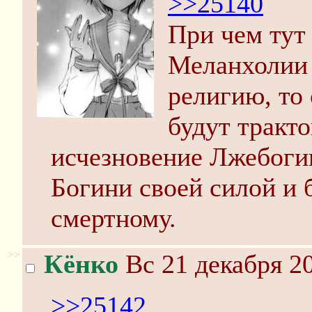
>>25140
При чем тут
Меланхолии 
религию, то
будут тракто
исчезновение Лжебоги
Богини своей силой и 
смертному.
>>
Кёнко
Вс 21 декабря 20
>>25142