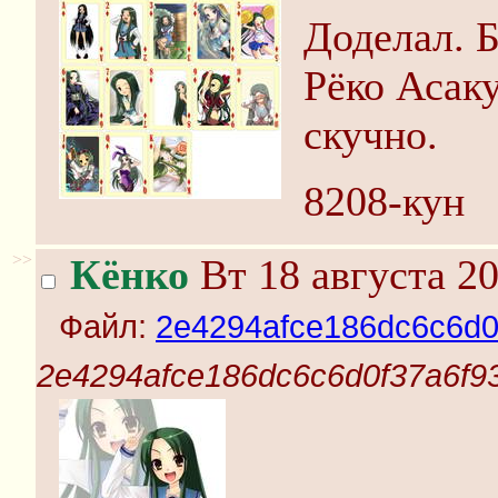
Доделал. Б
Рёко Асак
скучно.
8208-кун
>>
Кёнко
Вт 18 августа 20
Файл:
2e4294afce186dc6c6d0
2e4294afce186dc6c6d0f37a6f9