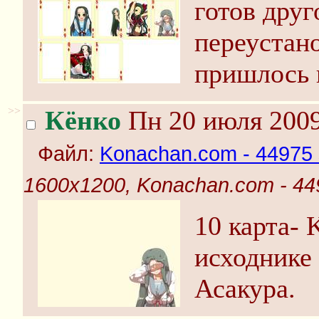
готов друг
переустано
пришлось 
>>
Кёнко
Пн 20 июля 2009
Файл:
Konachan.com - 44975 s
1600x1200, Konachan.com - 449
10 карта- 
исходнике 
Асакура.