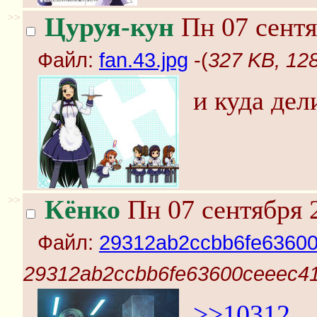
>>
Цуруя-кун
Пн 07 сентя
Файл:
fan.43.jpg
-(
327 KB, 128
и куда дел
>>
Кёнко
Пн 07 сентября 
Файл:
29312ab2ccbb6fe63600
29312ab2ccbb6fe63600ceeec41
>>10312