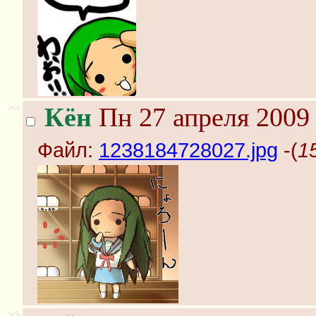
>>
Кён
Пн 27 апреля 2009 
Файл:
1238184728027.jpg
-(
1
>>