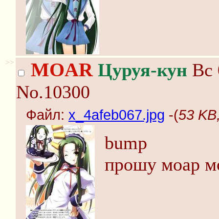
>>
MOAR
Цуруя-кун
Вс 
No.10300
Файл:
x_4afeb067.jpg
-(
53 KB
bump
прошу моар мо