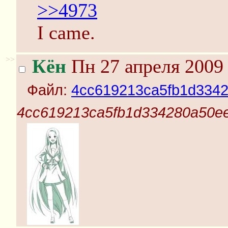
>>4973
I came.
>>
Кён
Пн 27 апреля 2009 
Файл:
4cc619213ca5fb1d3342
4cc619213ca5fb1d334280a50ee