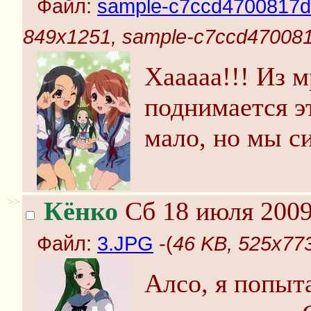
Файл:
sample-c7ccd4700817d
849x1251, sample-c7ccd47008
Хааааа!!! Из м
поднимается э
мало, но мы с
>>
Кёнко
Сб 18 июля 2009
Файл:
3.JPG
-(
46 KB, 525x77
Алсо, я попыт