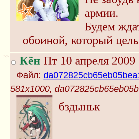
армии.
Будем ждат
обоиной, который целы
>>
Кён
Пт 10 апреля 2009 
Файл:
da072825cb65eb05bea
581x1000, da072825cb65eb05b
бздыньк