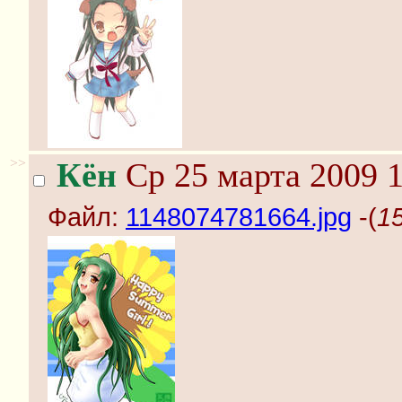
>>
Кён
Ср 25 марта 2009 1
Файл:
1148074781664.jpg
-(
1