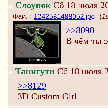
>>
Слоупок
Сб 18 июля 20
Файл:
1242531488052.jpg
-(
1
>>8090
В чём ты э
>>
Танигути
Сб 18 июля 2
>>8129
3D Custom Girl