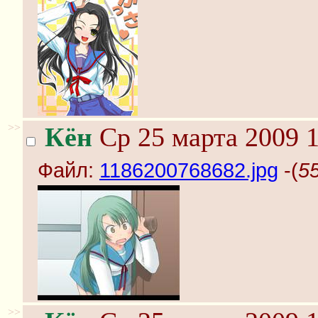
>>
Кён
Ср 25 марта 2009 1
Файл:
1186200768682.jpg
-(
5
>>