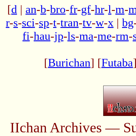
[
d
|
an
-
b
-
bro
-
fr
-
gf
-
hr
-
l
-
m
-
m
r
-
s
-
sci
-
sp
-
t
-
tran
-
tv
-
w
-
x
|
bg
fi
-
hau
-
jp
-
ls
-
ma
-
me
-
rm
-
[
Burichan
] [
Futaba
IIchan Archives — S