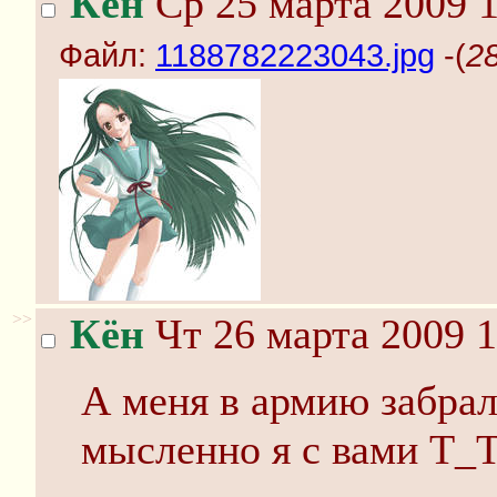
Кён
Ср 25 марта 2009 1
Файл:
1188782223043.jpg
-(
2
>>
Кён
Чт 26 марта 2009 1
А меня в армию забрал
мысленно я с вами Т_