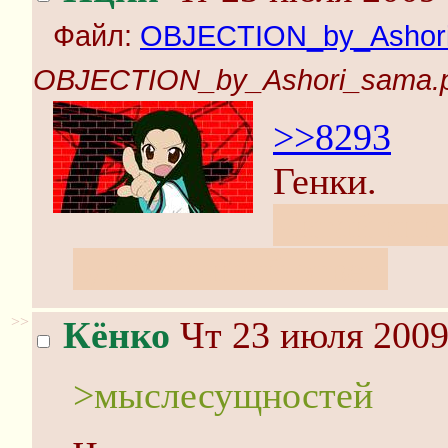
Файл:
OBJECTION_by_Ashor
OBJECTION_by_Ashori_sama.
>>8293
Генки.
Читай кни
однозначный ответ.
>>
Кёнко
Чт 23 июля 2009
>мыслесущностей