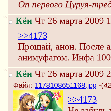
Оп первого Цуруя-тре
>>
Кён
Чт 26 марта 2009 1
>>4173
Прощай, анон. После 
анимуфагом. Инфа 10
>>
Кён
Чт 26 марта 2009 2
Файл:
1178108651168.jpg
-(
42
>>4173
Не забудь 