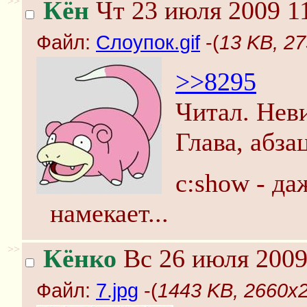
>>
Кён
Чт 23 июля 2009 11
Файл:
Слоупок.gif
-(
13 KB, 27
>>8295
Читал. Нев
Глава, абза
c:show - да
намекает...
>>
Кёнко
Вс 26 июля 2009
Файл:
7.jpg
-(
1443 KB, 2660x2