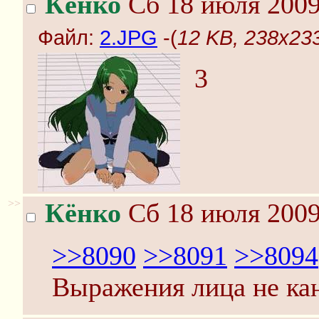
Кёнко
Сб 18 июля 2009
Файл:
2.JPG
-(
12 KB, 238x23
3
>>
Кёнко
Сб 18 июля 2009
>>8090
>>8091
>>8094
Выражения лица не ка