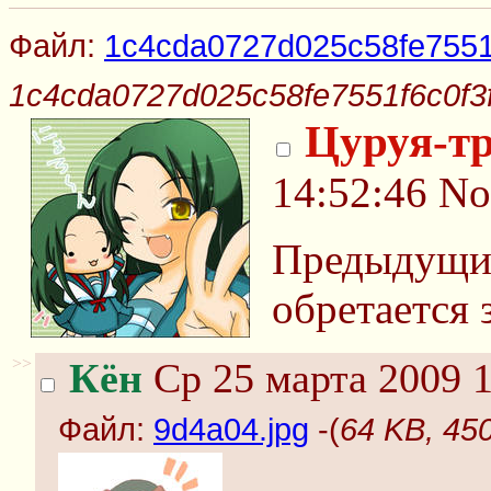
Файл:
1c4cda0727d025c58fe7551f
1c4cda0727d025c58fe7551f6c0f3f
Цуруя-тр
14:52:46
No
Предыдущий
обретается 
>>
Кён
Ср 25 марта 2009 1
Файл:
9d4a04.jpg
-(
64 KB, 45