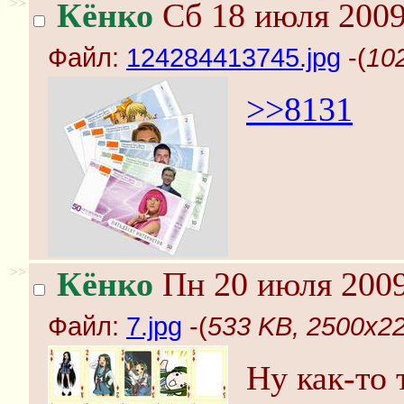
>>
Кёнко
Сб 18 июля 2009
Файл:
124284413745.jpg
-(
10
>>8131
>>
Кёнко
Пн 20 июля 2009
Файл:
7.jpg
-(
533 KB, 2500x22
Ну как-то 