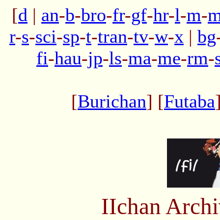
[
d
|
an
-
b
-
bro
-
fr
-
gf
-
hr
-
l
-
m
-
m
r
-
s
-
sci
-
sp
-
t
-
tran
-
tv
-
w
-
x
|
bg
fi
-
hau
-
jp
-
ls
-
ma
-
me
-
rm
-
[
Burichan
] [
Futaba
IIchan Arch