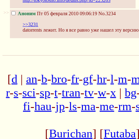
http://tokyotosho.info/details.php?id=225263
>>
Аноним
Пт 05 февраля 2010 09:06:19
No.3234
>>3231
datorrents лежит. Но я все равно уже нашел эту версию
[
d
|
an
-
b
-
bro
-
fr
-
gf
-
hr
-
l
-
m
-
m
r
-
s
-
sci
-
sp
-
t
-
tran
-
tv
-
w
-
x
|
bg
fi
-
hau
-
jp
-
ls
-
ma
-
me
-
rm
-
[
Burichan
] [
Futaba