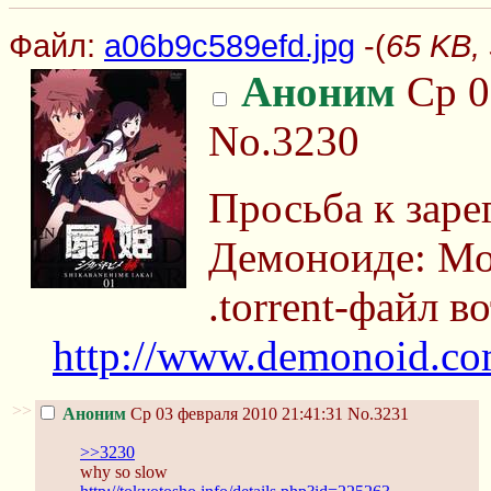
Файл:
a06b9c589efd.jpg
-(
65 KB,
Аноним
Ср 0
No.3230
Просьба к зар
Демоноиде: Мо
.torrent-файл в
http://www.demonoid.com
>>
Аноним
Ср 03 февраля 2010 21:41:31
No.3231
>>3230
why so slow