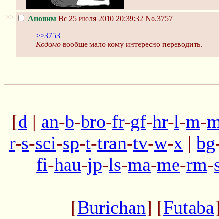
>>
Аноним
Вс 25 июля 2010 20:39:32
No.3757
>>3753
Кодомо
вообще мало кому интересно переводить.
[
d
|
an
-
b
-
bro
-
fr
-
gf
-
hr
-
l
-
m
-
m
r
-
s
-
sci
-
sp
-
t
-
tran
-
tv
-
w
-
x
|
bg
fi
-
hau
-
jp
-
ls
-
ma
-
me
-
rm
-
[
Burichan
] [
Futaba