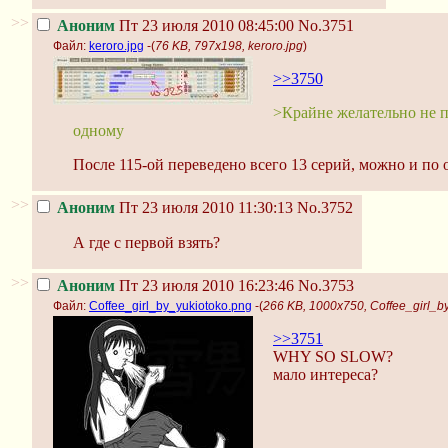
>>
Аноним
Пт 23 июля 2010 08:45:00
No.3751
Файл:
keroro.jpg
-(
76 KB, 797x198, keroro.jpg
)
>>3750
>Крайне желательно не 
одному
После 115-ой переведено всего 13 серий, можно и по 
>>
Аноним
Пт 23 июля 2010 11:30:13
No.3752
А где с первой взять?
>>
Аноним
Пт 23 июля 2010 16:23:46
No.3753
Файл:
Coffee_girl_by_yukiotoko.png
-(
266 KB, 1000x750, Coffee_girl_b
>>3751
WHY SO SLOW?
мало интереса?