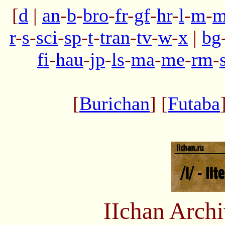
[
d
|
an
-
b
-
bro
-
fr
-
gf
-
hr
-
l
-
m
-
m
r
-
s
-
sci
-
sp
-
t
-
tran
-
tv
-
w
-
x
|
bg
fi
-
hau
-
jp
-
ls
-
ma
-
me
-
rm
-
[
Burichan
] [
Futaba
IIchan Arch