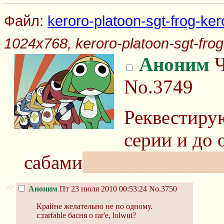
Файл:
keroro-platoon-sgt-frog-ker
1024x768, keroro-platoon-sgt-frog
Аноним
Ч
No.3749
Реквестиру
серии и до 
сабами
, в идеале хардса
>>
Аноним
Пт 23 июля 2010 00:53:24
No.3750
Крайне желательно не по одному.
c:rarfable басня о rar'е, lolwut?