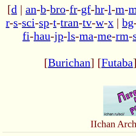
[
d
|
an
-
b
-
bro
-
fr
-
gf
-
hr
-
l
-
m
-
m
r
-
s
-
sci
-
sp
-
t
-
tran
-
tv
-
w
-
x
|
bg
fi
-
hau
-
jp
-
ls
-
ma
-
me
-
rm
-
[
Burichan
] [
Futaba
IIchan Arc