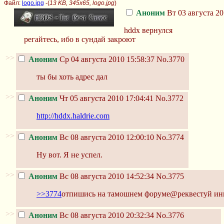
Файл:
logo.jpg
-(
13 KB, 345x65, logo.jpg
)
Аноним
Вт 03 августа 20
hddx вернулся
регайтесь, ибо в сундай закроют
>>
Аноним
Ср 04 августа 2010 15:58:37
No.3770
ты бы хоть адрес дал
>>
Аноним
Чт 05 августа 2010 17:04:41
No.3772
http://hddx.haldrie.com
>>
Аноним
Вс 08 августа 2010 12:00:10
No.3774
Ну вот. Я не успел.
>>
Аноним
Вс 08 августа 2010 14:52:34
No.3775
>>3774
отпишись на тамошнем форуме@реквестуй ин
>>
Аноним
Вс 08 августа 2010 20:32:34
No.3776