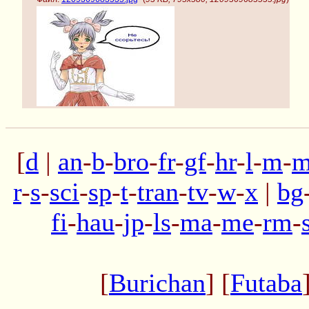
[
d
|
an
-
b
-
bro
-
fr
-
gf
-
hr
-
l
-
m
-
m
r
-
s
-
sci
-
sp
-
t
-
tran
-
tv
-
w
-
x
|
bg
fi
-
hau
-
jp
-
ls
-
ma
-
me
-
rm
-
[
Burichan
] [
Futaba