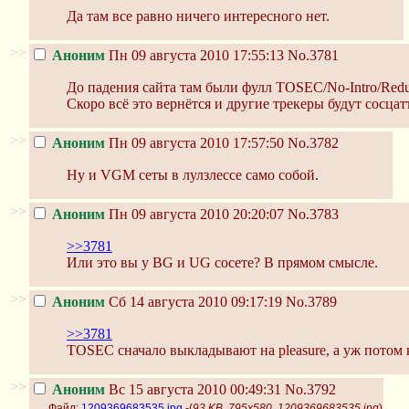
Да там все равно ничего интересного нет.
>>
Аноним
Пн 09 августа 2010 17:55:13
No.3781
До падения сайта там были фулл TOSEC/No-Intro/Red
Скоро всё это вернётся и другие трекеры будут сосцатъ
>>
Аноним
Пн 09 августа 2010 17:57:50
No.3782
Ну и VGM сеты в лулзлессе само собой.
>>
Аноним
Пн 09 августа 2010 20:20:07
No.3783
>>3781
Или это вы у BG и UG сосете? В прямом смысле.
>>
Аноним
Сб 14 августа 2010 09:17:19
No.3789
>>3781
TOSEC сначало выкладывают на pleasure, а уж потом 
>>
Аноним
Вс 15 августа 2010 00:49:31
No.3792
Файл:
1209369683535.jpg
-(
93 KB, 795x580, 1209369683535.jpg
)