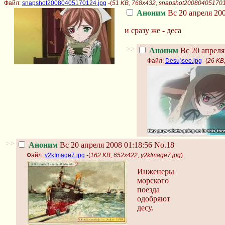
Файл:
snapshot20080405170124.jpg
-(
51 KB, 768x432, snapshot200804051701
Аноним
Вс 20 апреля 200
и сразу же - деса
>>
Аноним
Вс 20 апреля
Файл:
Desu)see.jpg
-(
26 KB
>>
Аноним
Вс 20 апреля 2008 01:18:56
No.18
Файл:
y2kImage7.jpg
-(
162 KB, 652x422, y2kImage7.jpg
)
Инженеры
морского
поезда
одобряют
десу.