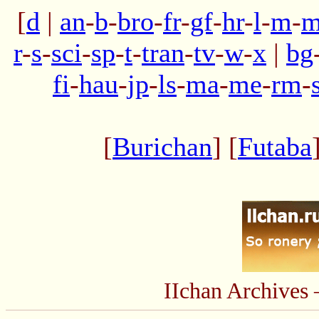
[
d
|
an
-
b
-
bro
-
fr
-
gf
-
hr
-
l
-
m
-
m
r
-
s
-
sci
-
sp
-
t
-
tran
-
tv
-
w
-
x
|
bg
fi
-
hau
-
jp
-
ls
-
ma
-
me
-
rm
-
[
Burichan
] [
Futaba
IIchan Archive