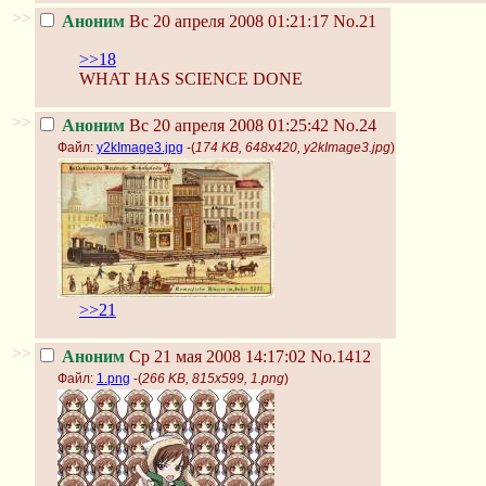
>>
Аноним
Вс 20 апреля 2008 01:21:17
No.21
>>18
WHAT HAS SCIENCE DONE
>>
Аноним
Вс 20 апреля 2008 01:25:42
No.24
Файл:
y2kImage3.jpg
-(
174 KB, 648x420, y2kImage3.jpg
)
>>21
>>
Аноним
Ср 21 мая 2008 14:17:02
No.1412
Файл:
1.png
-(
266 KB, 815x599, 1.png
)