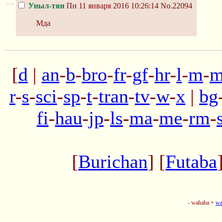
>>
Уныл-тян
Пн 11 января 2016 10:26:14
No.22094
Мда
[
d
|
an
-
b
-
bro
-
fr
-
gf
-
hr
-
l
-
m
-
m
r
-
s
-
sci
-
sp
-
t
-
tran
-
tv
-
w
-
x
|
bg
fi
-
hau
-
jp
-
ls
-
ma
-
me
-
rm
-
[
Burichan
] [
Futaba
- wahaba +
wa