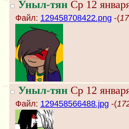
>>
Уныл-тян
Ср 12 января
Файл:
129458708422.png
-(
17
>>
Уныл-тян
Ср 12 января
Файл:
129458566488.jpg
-(
17