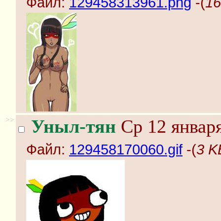
Файл:
129458313961.png
-(
16
>>
Уныл-тян
Ср 12 января
Файл:
129458170060.gif
-(
3 K