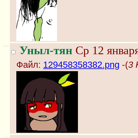
>>
Уныл-тян
Ср 12 января
Файл:
129458358382.png
-(
3 
>>