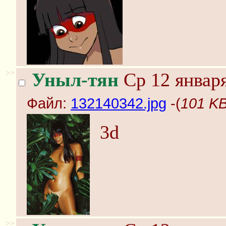
>>
Уныл-тян
Ср 12 января
Файл:
132140342.jpg
-(
101 KB
3d
>>