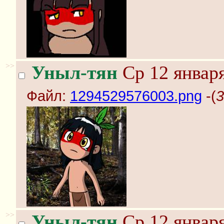
>>
Уныл-тян
Ср 12 января
Файл:
1294529576003.png
-(
3
>>
Уныл-тян
Ср 12 января