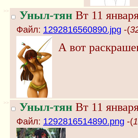
>>
Уныл-тян
Вт 11 января
Файл:
1292816560890.jpg
-(
3
А вот раскраше
>>
Уныл-тян
Вт 11 января
Файл:
1292816514890.png
-(
1