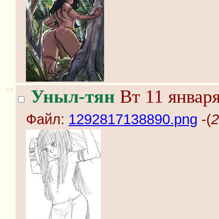
>>
Уныл-тян
Вт 11 января
Файл:
1292817138890.png
-(
2