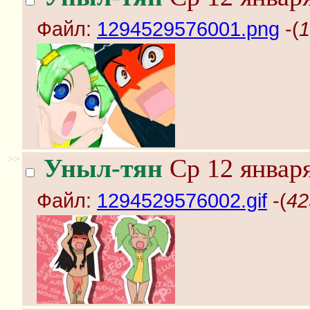
Файл:
1294529576001.png
-(
1
>>
Уныл-тян
Ср 12 января
Файл:
1294529576002.gif
-(
42