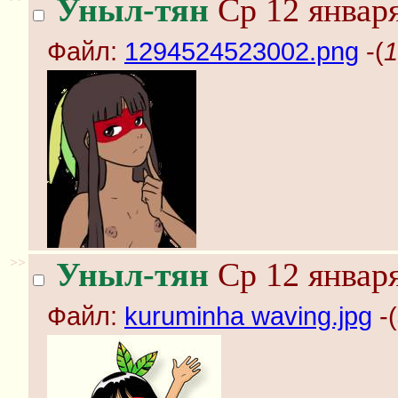
Уныл-тян
Ср 12 января
Файл:
1294524523002.png
-(
1
>>
Уныл-тян
Ср 12 января
Файл:
kuruminha waving.jpg
-(