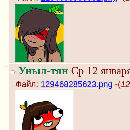
>>
Уныл-тян
Ср 12 января
Файл:
129468285623.png
-(
12