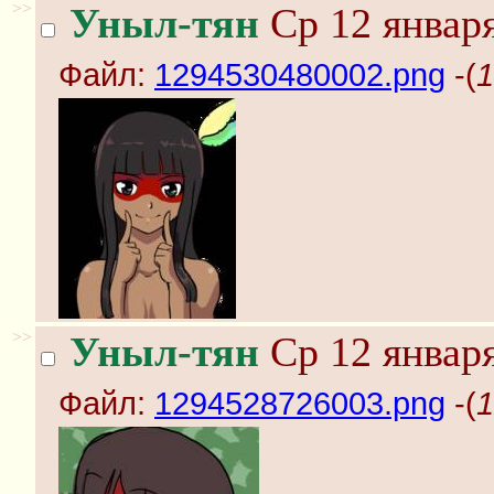
>>
Уныл-тян
Ср 12 января
Файл:
1294530480002.png
-(
1
>>
Уныл-тян
Ср 12 января
Файл:
1294528726003.png
-(
1