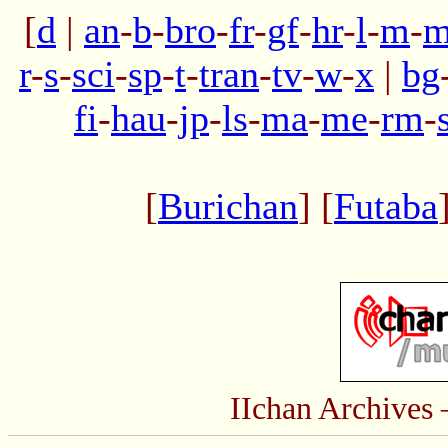
[
d
|
an
-
b
-
bro
-
fr
-
gf
-
hr
-
l
-
m
-
m
r
-
s
-
sci
-
sp
-
t
-
tran
-
tv
-
w
-
x
|
bg
fi
-
hau
-
jp
-
ls
-
ma
-
me
-
rm
-
[
Burichan
] [
Futaba
IIchan Archive