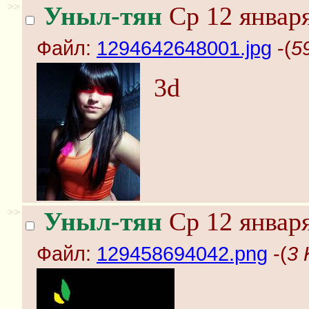
>>
Уныл-тян
Ср 12 января
Файл:
1294642648001.jpg
-(
5
3d
>>
Уныл-тян
Ср 12 января
Файл:
129458694042.png
-(
3 