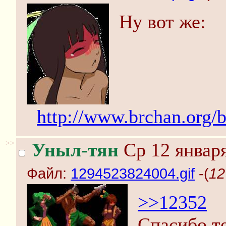
Ну вот же:
http://www.brchan.org/b
>>
Уныл-тян
Ср 12 января
Файл:
1294523824004.gif
-(
12
>>12352
Спасибо те