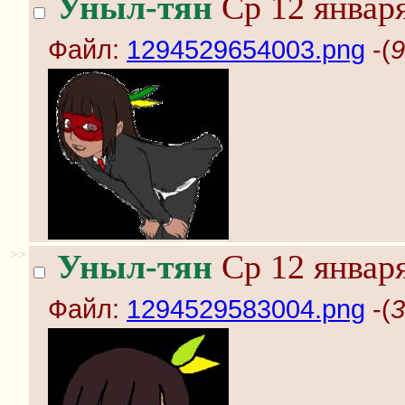
Уныл-тян
Ср 12 января
Файл:
1294529654003.png
-(
9
>>
Уныл-тян
Ср 12 января
Файл:
1294529583004.png
-(
3