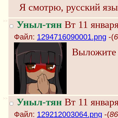
Я смотрю, русский язы
>>
Уныл-тян
Вт 11 января
Файл:
1294716090001.png
-(
6
Выложите 
>>
Уныл-тян
Вт 11 января
Файл:
129212003064.png
-(
86