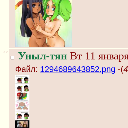
>>
Уныл-тян
Вт 11 января
Файл:
1294689643852.png
-(
4