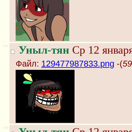
>>
Уныл-тян
Ср 12 января
Файл:
129477987833.png
-(
59
>>
Уныл-тян
Ср 12 января