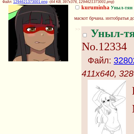
Файл:
1294621373001.png
-(
64 KB, 397x376, 1294621373001.png
)
kuruminha
Уныл-тян
маскот брчана. интобратья д
>>
Уныл-т
No.12334
Файл:
3280
411x640, 32