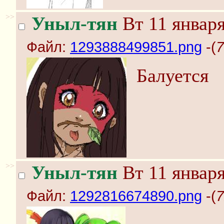
>>
Уныл-тян
Вт 11 января
Файл:
1293888499851.png
-(
7
Балуется
>>
Уныл-тян
Вт 11 января
Файл:
1292816674890.png
-(
7