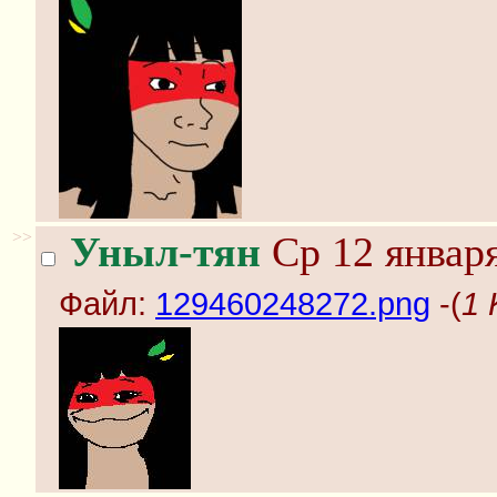
>>
Уныл-тян
Ср 12 января
Файл:
129460248272.png
-(
1 