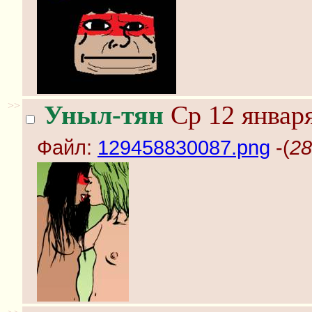
>>
Уныл-тян
Ср 12 января
Файл:
129458830087.png
-(
28