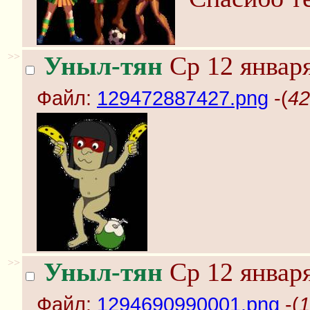
>>
Уныл-тян
Ср 12 января
Файл:
129472887427.png
-(
42
>>
Уныл-тян
Ср 12 января
Файл:
1294690990001.png
-(
1