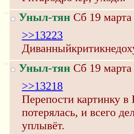
>>
Уныл-тян
Сб 19 марта 
>>13223
Диванныйкритикнедоху
>>
Уныл-тян
Сб 19 марта 
>>13218
Перепости картинку в 
потерялась, и всего де
уплывёт.