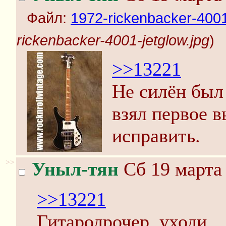
Файл:
1972-rickenbacker-4001
rickenbacker-4001-jetglow.jpg
)
>>13221
Не силён был
взял первое 
исправить.
>>
Уныл-тян
Сб 19 марта 
>>13221
Гитародрочер, уходи.