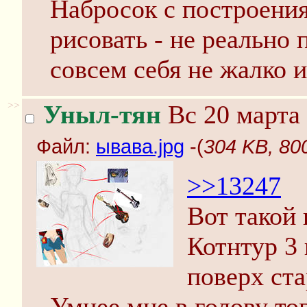
Набросок с построения
рисовать - не реально 
совсем себя не жалко 
>>
Уныл-тян
Вс 20 марта 
Файл:
ывава.jpg
-(
304 KB, 80
>>13247
Вот такой
Котнтур 3
поверх ста
Умнее мне в голову то