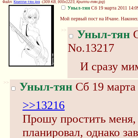
Файл:
Криппи-тян.jpg
-(
309 KB, 900x1223, Криппи-тян.jpg
)
Уныл-тян
Сб 19 марта 2011 14:0
Мой первый пост на Ичане. Наконе
>>
Уныл-тян
С
No.13217
И сразу ми
>>
Уныл-тян
Сб 19 марта 
>>13216
Прошу простить меня, 
планировал, однако зав