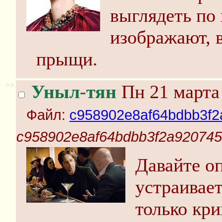
выглядеть по 
изображают, 
прыщи.
>>
Уныл-тян
Пн 21 марта 
Файл:
c958902e8af64bdbb3f2
c958902e8af64bdbb3f2a920745
Давайте о
устраивае
только кр