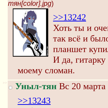
тян[color].jpg
)
>>13242
Хоть ты и оче
так всё и был
планшет купил
И да, гитарку
моему сломан.
>>
Уныл-тян
Вс 20 марта 
>>13243