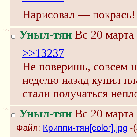
Нарисовал — покрась!
>>
Уныл-тян
Вс 20 марта 
>>13237
Не поверишь, совсем н
неделю назад купил пл
стали получаться непл
>>
Уныл-тян
Вс 20 марта 
Файл:
Криппи-тян[color].jpg
-(