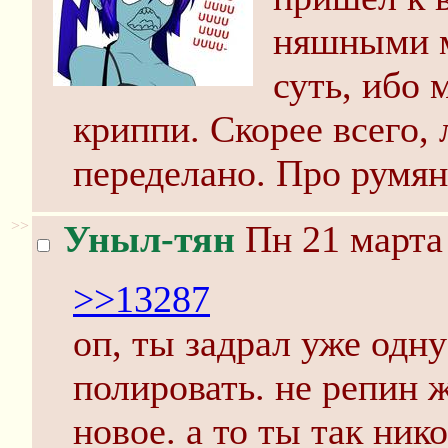
няшными м
суть, ибо 
криппи. Скорее всего,
переделано. Про румян
>>
Уныл-тян
Пн 21 марта 
>>13287
оп, ты задрал уже одну
полировать. не репин ж
новое. а то ты так ник