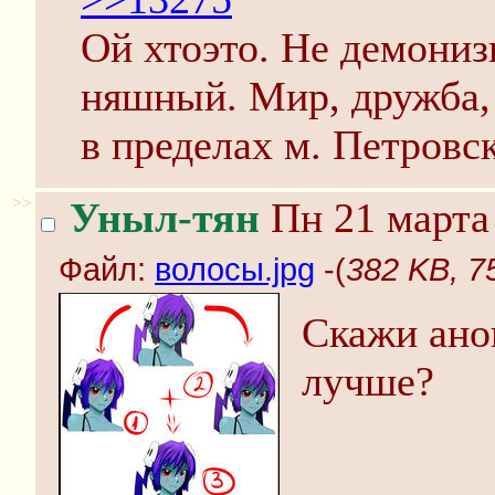
Ой хтоэто. Не демониз
няшный. Мир, дружба,
в пределах м. Петровс
>>
Уныл-тян
Пн 21 марта 
Файл:
волосы.jpg
-(
382 KB, 7
Скажи анон
лучше?