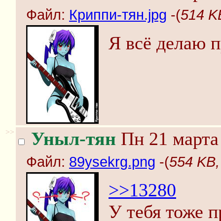
Файл:
Криппи-тян.jpg
-(
514 K
Я всё делаю 
>>
Уныл-тян
Пн 21 марта 
Файл:
89ysekrg.png
-(
554 KB,
>>13280
У тебя тоже 