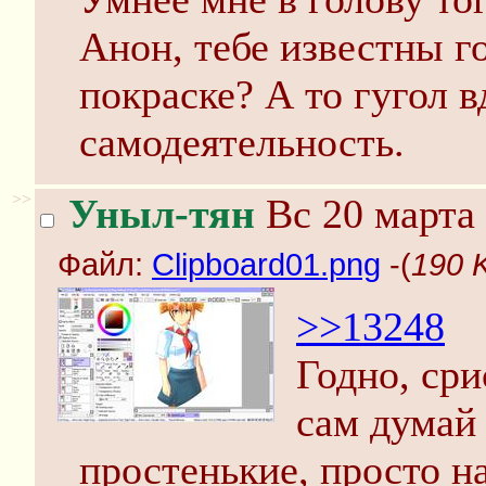
Анон, тебе известны г
покраске? А то гугол в
самодеятельность.
>>
Уныл-тян
Вс 20 марта 
Файл:
Clipboard01.png
-(
190 
>>13248
Годно, ср
сам думай
простенькие, просто 