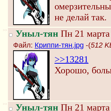
омерзительны
не делай так.
>>
Уныл-тян
Пн 21 марта 
Файл:
Криппи-тян.jpg
-(
512 K
>>13281
Хорошо, боль
>>
Уныл-тян
Пн 21 марта 