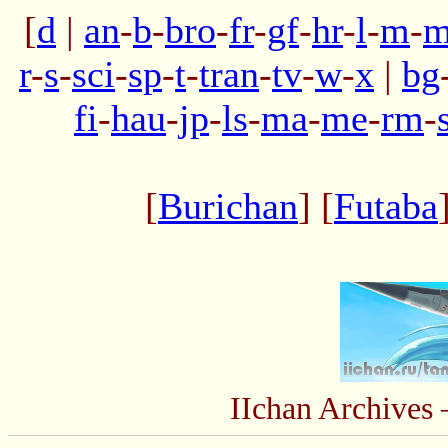
[
d
|
an
-
b
-
bro
-
fr
-
gf
-
hr
-
l
-
m
-
m
r
-
s
-
sci
-
sp
-
t
-
tran
-
tv
-
w
-
x
|
bg
fi
-
hau
-
jp
-
ls
-
ma
-
me
-
rm
-
[
Burichan
] [
Futaba
IIchan Archive