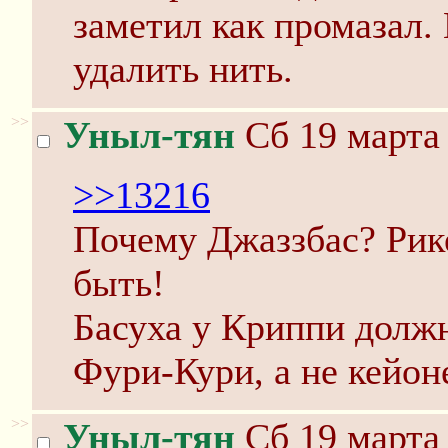
заметил как промазал.
удалить нить.
>>
Уныл-тян
Сб 19 марта 
>>13216
Почему Джаззбас? Рике
быть!
Басуха у Криппи должн
Фури-Кури, а не кейон
>>
Уныл-тян
Сб 19 марта 