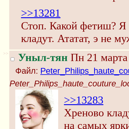
>>13281
Стоп. Какой фетиш? Я
кладут. Ататат, э не му
>>
Уныл-тян
Пн 21 марта 
Файл:
Peter_Philips_haute_co
Peter_Philips_haute_couture_lo
>>13283
Хреново клад
на самых ярки