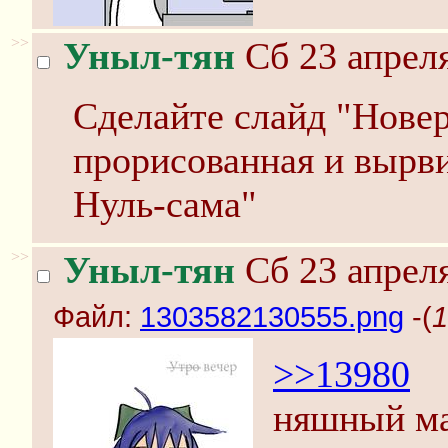
>>
Уныл-тян
Сб 23 апреля
Сделайте слайд "Новер
прорисованная и вырв
Нуль-сама"
>>
Уныл-тян
Сб 23 апреля
Файл:
1303582130555.png
-(
1
>>13980
няшный мас