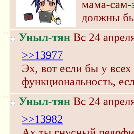
мама-сам-
должны бы
>>
Уныл-тян
Вс 24 апреля
>>13977
Эх, вот если бы у всех
функциональность, есл
>>
Уныл-тян
Вс 24 апреля
>>13982
Ах ты гнусный педофи