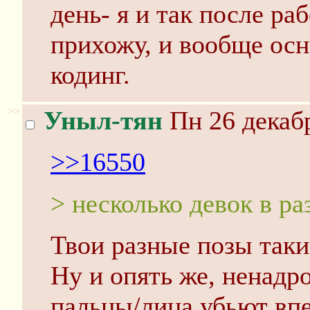
день- я и так после ра
прихожу, и вообще осн
кодинг.
>>
Уныл-тян
Пн 26 декабр
>>16550
> несколько девок в ра
Твои разные позы таки
Ну и опять же, ненадр
пальцы/лица убьют вп