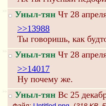
>>
Уныл-тян
Чт 28 апреля
>>13988
Ты говоришь, как будто
>>
Уныл-тян
Чт 28 апреля
>>14017
Ну почему же.
>>
Уныл-тян
Вс 25 декабр
Файл:
Untitled.png
-(
318 KB, 5