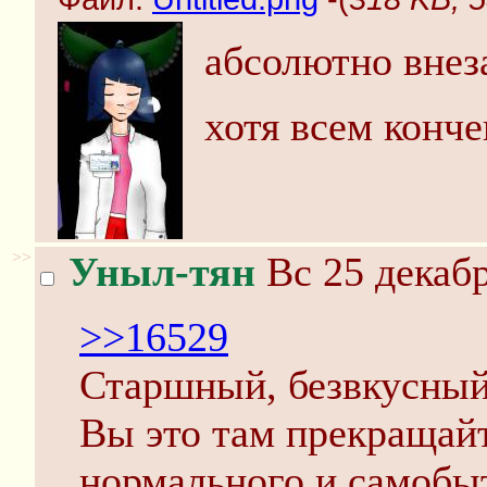
абсолютно внез
хотя всем конч
>>
Уныл-тян
Вс 25 декабр
>>16529
Старшный, безвкусный 
Вы это там прекращайт
нормального и самобы