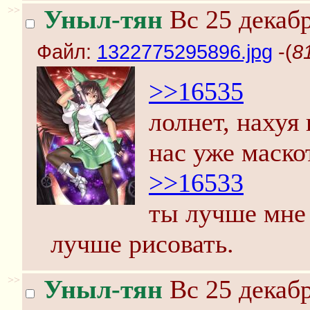
>>
Уныл-тян
Вс 25 декабр
Файл:
1322775295896.jpg
-(
8
>>16535
лолнет, нахуя
нас уже маскот
>>16533
ты лучше мне 
лучше рисовать.
>>
Уныл-тян
Вс 25 декабр