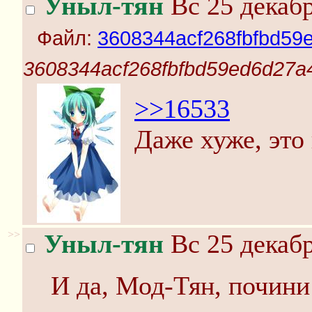
Уныл-тян
Вс 25 декабр
Файл:
3608344acf268fbfbd59e
3608344acf268fbfbd59ed6d27a4
>>16533
Даже хуже, это
>>
Уныл-тян
Вс 25 декабр
И да, Мод-Тян, почини