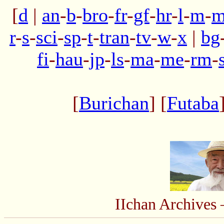
[
d
|
an
-
b
-
bro
-
fr
-
gf
-
hr
-
l
-
m
-
m
r
-
s
-
sci
-
sp
-
t
-
tran
-
tv
-
w
-
x
|
bg
fi
-
hau
-
jp
-
ls
-
ma
-
me
-
rm
-
[
Burichan
] [
Futaba
IIchan Archive