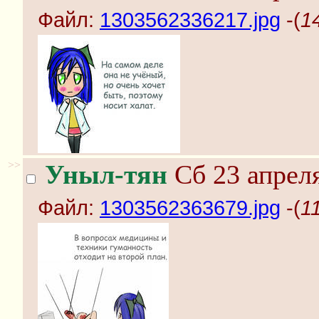
Файл:
1303562336217.jpg
-(
1
>>
Уныл-тян
Сб 23 апреля
Файл:
1303562363679.jpg
-(
1