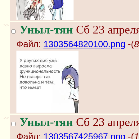
>>
Уныл-тян
Сб 23 апреля
Файл:
1303564820100.png
-(
8
>>
Уныл-тян
Сб 23 апреля
Файл:
1303567425967.png
-(
1