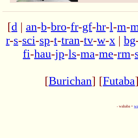
[
d
|
an
-
b
-
bro
-
fr
-
gf
-
hr
-
l
-
m
-
m
r
-
s
-
sci
-
sp
-
t
-
tran
-
tv
-
w
-
x
|
bg
fi
-
hau
-
jp
-
ls
-
ma
-
me
-
rm
-
[
Burichan
] [
Futaba
- wahaba +
wa