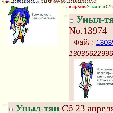
Файл:
1303562239305.jpg
-(
132 KB, 600x500, 1303562239305.jpg
)
в архив
Уныл-тян
Сб 2
>>
Уныл-т
No.13974
Файл:
1303
13035622996
>>
Уныл-тян
Сб 23 апреля