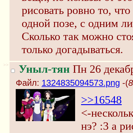
рисовать ровно то, что
одной позе, с одним л
Сколько так можно стоя
только догадываться.
>>
Уныл-тян
Пн 26 декабр
Файл:
1324835094573.png
-(
8
>>16548
<-нескольк
нэ? :3 а р