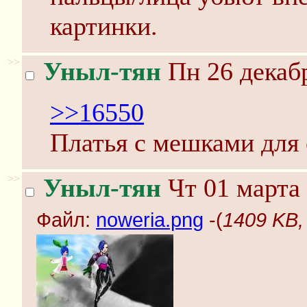
картинки.
>>
Уныл-тян
Пн 26 декабр
>>16550
Платья с мешками для 
>>
Уныл-тян
Чт 01 марта 
Файл:
noweria.png
-(
1409 KB,