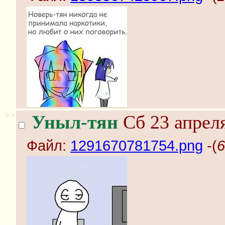
>>
Уныл-тян
Сб 23 апреля
Файл:
1291670781754.png
-(
6