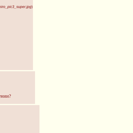
iro_pic3_super.jpg
)
ении?