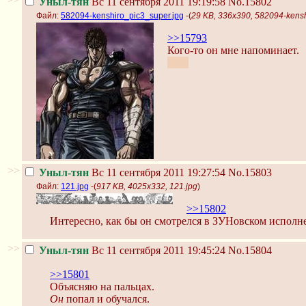
Уныл-тян
Вс 11 сентября 2011 19:19:58
No.15802
Файл:
582094-kenshiro_pic3_super.jpg
-(
29 KB, 336x390, 582094-kensh
>>15793
Кого-то он мне напоминает.
c:gar
>>
Уныл-тян
Вс 11 сентября 2011 19:27:54
No.15803
Файл:
121.jpg
-(
917 KB, 4025x332, 121.jpg
)
>>15802
Интересно, как бы он смотрелся в ЗУНовском исполн
>>
Уныл-тян
Вс 11 сентября 2011 19:45:24
No.15804
>>15801
Объясняю на пальцах.
Он
попал и обучался.