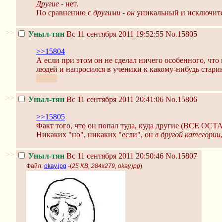
Другие
- нет.
По сравнению с
другими
-
он
уникальный и исключит
>>
Уныл-тян
Вс 11 сентября 2011 19:52:55
No.15805
>>15804
А если при этом он не сделал ничего особенного, что
людей и напросился в ученики к какому-нибудь стари
делал.
>>
Уныл-тян
Вс 11 сентября 2011 20:41:06
No.15806
>>15805
Факт того, что он попал туда, куда другие (ВСЕ 
Никаких "но", никаких "если", он
в другой категории
>>
Уныл-тян
Вс 11 сентября 2011 20:50:46
No.15807
Файл:
okay.jpg
-(
25 KB, 284x279, okay.jpg
)