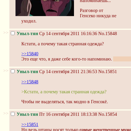
напоминаешь...
Разговор от
Генсеко никуда не
уходил.
>>
Уныл-тян
Ср 14 сентября 2011 16:16:36
No.15848
Кстати, а почему такая странная одежда?
>>15840
Это еще что, я даже себе кого-то напоминаю.
Отличны
>>
Уныл-тян
Ср 14 сентября 2011 21:36:53
No.15851
>>15848
>Кстати, а почему такая странная одежда?
Чтобы не выделяться, так модно в Генсокё.
>>
Уныл-тян
Пт 16 сентября 2011 18:13:38
No.15854
>>15851
Но ведь штаны носят только
самые
женственные
муже