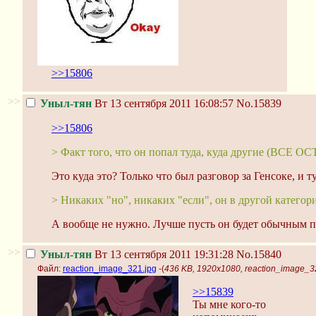
>>15806
>>
Уныл-тян
Вт 13 сентября 2011 16:08:57
No.15839
>>15806
> Факт того, что он попал туда, куда другие (ВСЕ
Это куда это? Только что был разговор за Генсоке, и т
> Никаких "но", никаких "если", он в другой категор
А вообще не нужно. Лучше пусть он будет обычным по
>>
Уныл-тян
Вт 13 сентября 2011 19:31:28
No.15840
Файл:
reaction_image_321.jpg
-(
436 KB, 1920x1080, reaction_image_3
>>15839
Ты мне кого-то