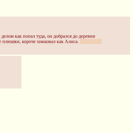
делом как попал туда, он добрался до деревни
ие плюшки, короче хикковал как Алиса.
Я бы так и