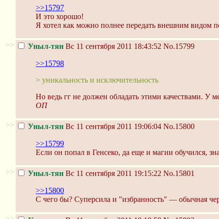
>>15797
И это хорошо!
Я хотел как можно полнее передать внешним видом 
>>
Уныл-тян
Вс 11 сентября 2011 18:43:52
No.15799
>>15798
> уникальность и исключительность
Но ведь гг не должен обладать этими качествами. У 
ОП
>>
Уныл-тян
Вс 11 сентября 2011 19:06:04
No.15800
>>15799
Если он попал в Генсеко, да еще и магии обучился, зна
>>
Уныл-тян
Вс 11 сентября 2011 19:15:22
No.15801
>>15800
С чего бы? Суперсила и "избранность" — обычная чер
>>