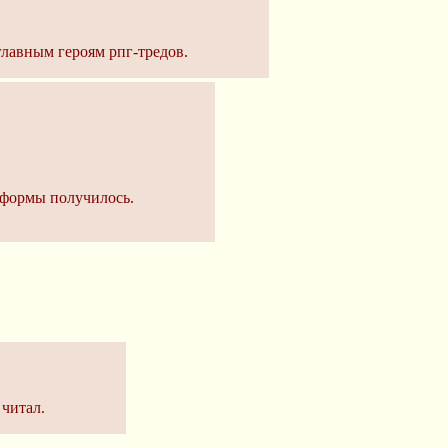
главным героям рпг-тредов.
й формы получилось.
 читал.