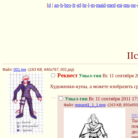
[
d
|
an
-
b
-
bro
-
fr
-
gf
-
hr
-
l
-
m
-
maid
-
med
-
mi
-
mu
-
ne
-
II
Файл:
001.jpg
-(
183 KB, 440x767, 001.jpg
)
Реквест
Уныл-тян
Вс 11 сентября 2
Художники-куны, а можете изобразить ср
>>
Уныл-тян
Вс 11 сентября 2011 17
Файл:
request1_1_1.png
-(
163 KB, 850x850
>>
Т
по
ди
пе