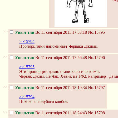
>>
Уныл-тян
Вс 11 сентября 2011 17:53:18
No.15795
>>15794
Пропорциями напоминает Червяка Джима.
>>
Уныл-тян
Вс 11 сентября 2011 17:56:48
No.15796
>>15795
Эти пропорции давно стали классическими.
Червяк Джим, Ле Чак, Хевик из ТФ2, например - да м
>>
Уныл-тян
Вс 11 сентября 2011 18:19:34
No.15797
>>15794
Похож на голубого ковбоя.
>>
Уныл-тян
Вс 11 сентября 2011 18:24:43
No.15798