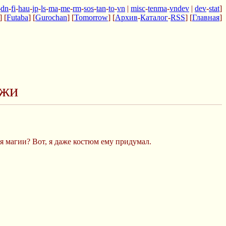
-
dn
-
fi
-
hau
-
jp
-
ls
-
ma
-
me
-
rm
-
sos
-
tan
-
to
-
vn
|
misc
-
tenma
-
vndev
|
dev
-
stat
]
] [
Futaba
] [
Gurochan
] [
Tomorrow
] [
Архив
-
Каталог
-
RSS
] [
Главная
]
ажи
я магии? Вот, я даже костюм ему придумал.