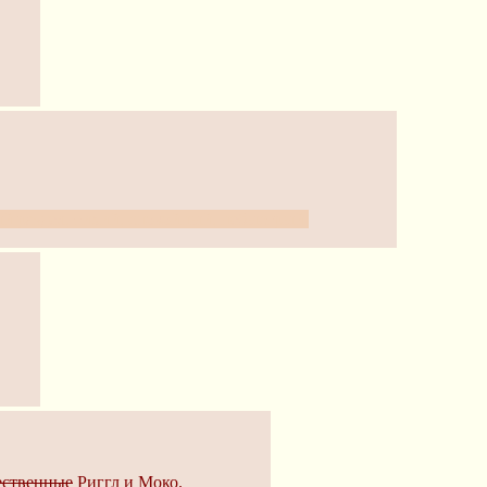
й раздел, тихий, спокойный, небыстрый.
ственные
Риггл и Моко.