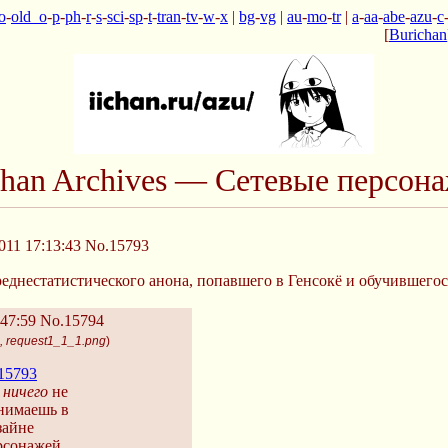
o
-
old_o
-
p
-
ph
-
r
-
s
-
sci
-
sp
-
t
-
tran
-
tv
-
w
-
x
|
bg
-
vg
|
au
-
mo
-
tr
|
a
-
aa
-
abe
-
azu
-
c
[
Burichan
chan Archives — Сетевые персон
011 17:13:43
No.15793
еднестатистического анона, попавшего в Генсокё и обучившегос
:47:59
No.15794
, request1_1_1.png
)
15793
ы
ничего
не
нимаешь в
зайне
рсонажей.