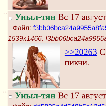
>>
Уныл-тян
Вс 17 август
Файл:
f3bb06bca24a9955a8fa
1539x1466, f3bb06bca24a9955a
>>20263
Сы
пикчи.
>>
Уныл-тян
Вс 17 август