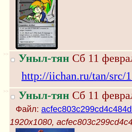
>>
Уныл-тян
Сб 11 феврал
http://iichan.ru/tan/sr
>>
Уныл-тян
Сб 11 феврал
Файл:
acfec803c299cd4c484d
1920x1080, acfec803c299cd4c