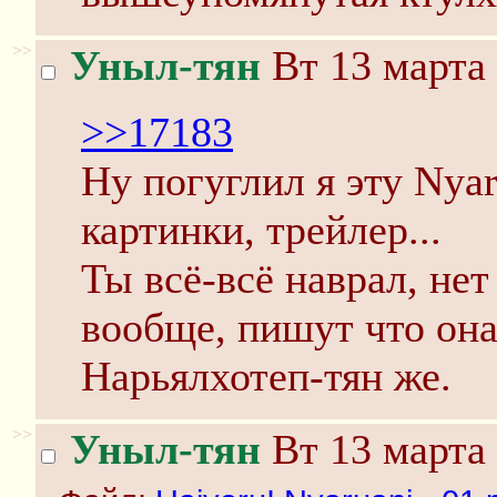
>>
Уныл-тян
Вт 13 марта 
>>17183
Ну погуглил я эту Nya
картинки, трейлер...
Ты всё-всё наврал, нет
вообще, пишут что она
Нарьялхотеп-тян же.
>>
Уныл-тян
Вт 13 марта 