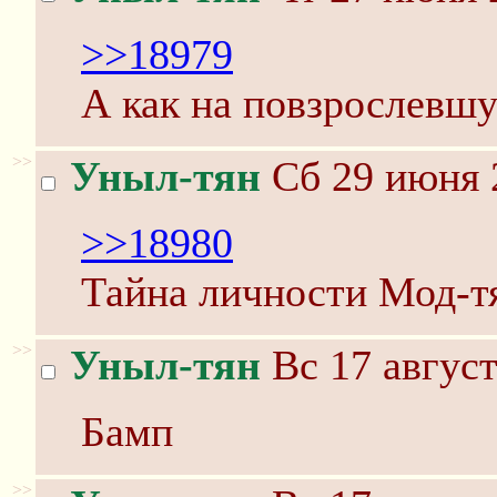
>>18979
А как на повзрослевш
>>
Уныл-тян
Сб 29 июня 
>>18980
Тайна личности Мод-т
>>
Уныл-тян
Вс 17 август
Бамп
>>