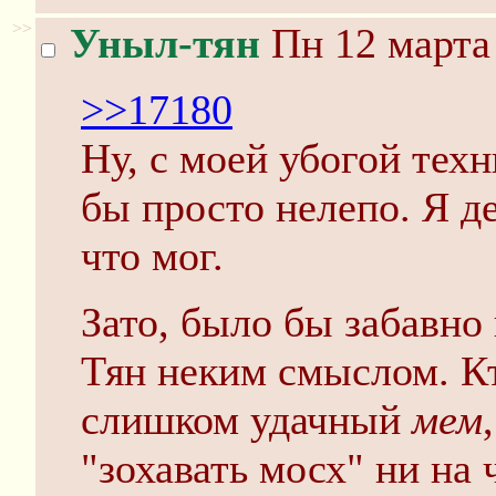
>>
Уныл-тян
Пн 12 марта 
>>17180
Ну, с моей убогой тех
бы просто нелепо. Я д
что мог.
Зато, было бы забавно
Тян неким смыслом. Кт
слишком удачный
мем
"зохавать мосх" ни на 