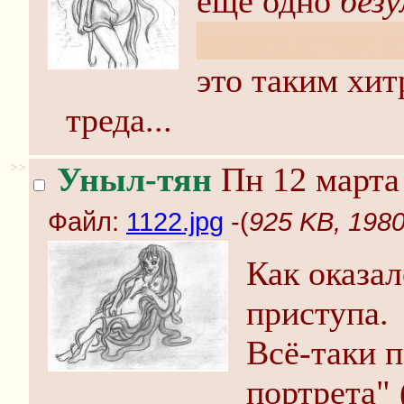
ещё одно
безу
карандашом и
это таким хи
треда...
>>
Уныл-тян
Пн 12 марта 
Файл:
1122.jpg
-(
925 KB, 1980
Как оказал
приступа.
Всё-таки 
портрета" 