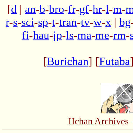
[
d
|
an
-
b
-
bro
-
fr
-
gf
-
hr
-
l
-
m
-
m
r
-
s
-
sci
-
sp
-
t
-
tran
-
tv
-
w
-
x
|
bg
fi
-
hau
-
jp
-
ls
-
ma
-
me
-
rm
-
[
Burichan
] [
Futaba
IIchan Archive