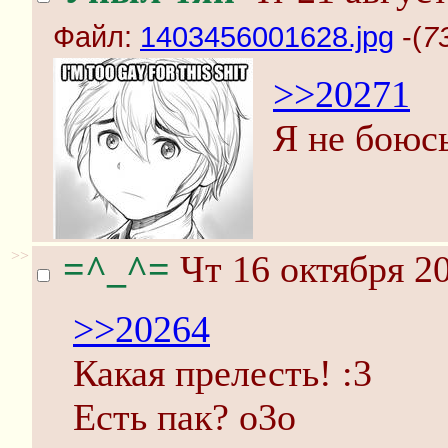
Файл:
1403456001628.jpg
-(
7
>>20271
Я не боюсь
>>
=^_^=
Чт 16 октября 20
>>20264
Какая прелесть! :3
Есть пак? о3о