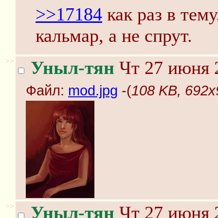
>>17184
как раз в тему
кальмар, а не спрут.
>>
Уныл-тян
Чт 27 июня 
Файл:
mod.jpg
-(
108 KB, 692x
>>
Уныл-тян
Чт 27 июня 