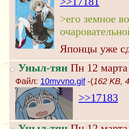
>>17181
>его земное в
очаровательно
Японцы уже сд
>>
Уныл-тян
Пн 12 марта 
Файл:
10mvvno.gif
-(
162 KB, 
>>17183
>>
Уныл-тян
Пн 12 марта 