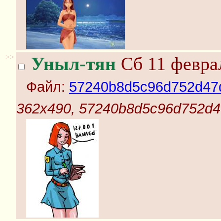
>>
Уныл-тян
Сб 11 феврал
Файл:
57240b8d5c96d752d47
362x490, 57240b8d5c96d752d4