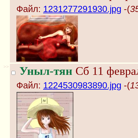
Файл:
1231277291930.jpg
-(
3
>>
Уныл-тян
Сб 11 феврал
Файл:
1224530983890.jpg
-(
1