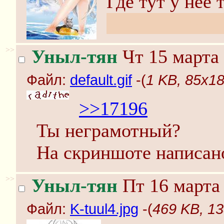
Где тут у неё
девочка - вол
>>
Уныл-тян
Чт 15 марта 
Файл:
default.gif
-(
1 KB, 85x18,
>>17196
Ты неграмотный?
На скриншоте написан
>>
Уныл-тян
Пт 16 марта 
Файл:
K-tuul4.jpg
-(
469 KB, 13