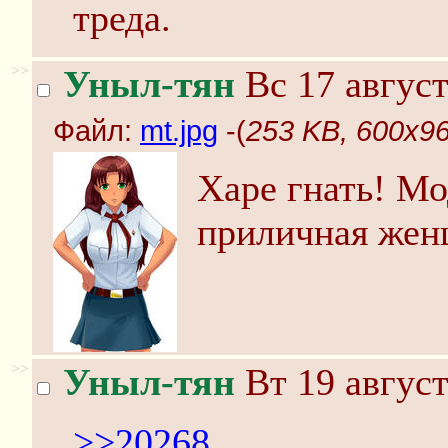
треда.
>>
Уныл-тян
Вс 17 август
Файл:
mt.jpg
-(
253 KB, 600x96
Харе гнать! Мо
приличная жен
>>
Уныл-тян
Вт 19 август
>>20268