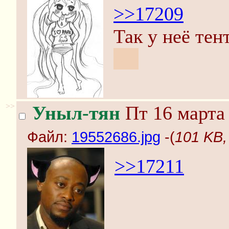
>>17209
Так у неё те
^-^
>>
Уныл-тян
Пт 16 марта 
Файл:
19552686.jpg
-(
101 KB,
>>17211