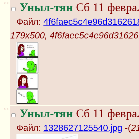
>>
Уныл-тян
Сб 11 феврал
Файл:
4f6faec5c4e96d3162618
179x500, 4f6faec5c4e96d316261
>>
Уныл-тян
Сб 11 феврал
Файл:
1328627125540.jpg
-(
2