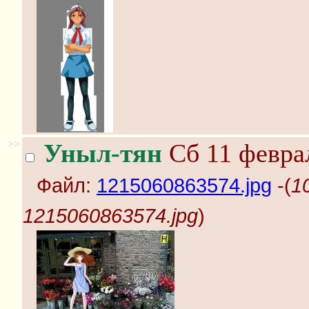
>>
Уныл-тян
Сб 11 феврал
Файл:
1215060863574.jpg
-(
1
1215060863574.jpg
)