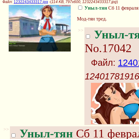
Файл:
1232243433317.jpg
-(
114 KB, 797x600, 1232243433317.jpg
)
Уныл-тян
Сб 11 февраля 
Мод-тян тред.
>>
Уныл-т
No.17042
Файл:
1240
12401781916
>>
Уныл-тян
Сб 11 феврал