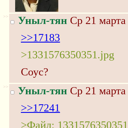
>>
Уныл-тян
Ср 21 марта 
>>17183
>1331576350351.jpg
Соус?
>>
Уныл-тян
Ср 21 марта 
>>17241
>Файл: 1331576350351.