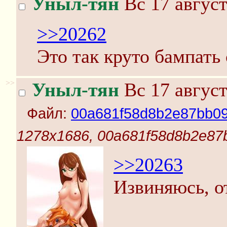
Уныл-тян
Вс 17 август
>>20262
Это так круто бампать
>>
Уныл-тян
Вс 17 август
Файл:
00a681f58d8b2e87bb0
1278x1686, 00a681f58d8b2e87
>>20263
Извиняюсь, о