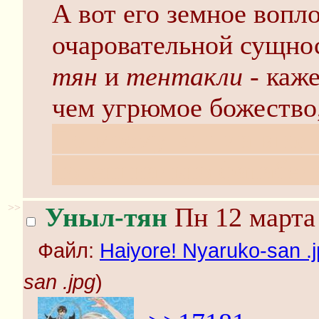
А вот его земное вопл
очаровательной сущнос
тян
и
тентакли
- каже
чем угрюмое божество,
По-моему вышла вполн
потенциально фапабель
>>
Уныл-тян
Пн 12 марта 
Файл:
Haiyore! Nyaruko-san .
san .jpg
)