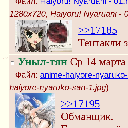
Файл:
Haiyoru! Nyaruani - 01.
1280x720, Haiyoru! Nyaruani - 
>>17185
Тентакли 
>>
Уныл-тян
Ср 14 марта 
Файл:
anime-haiyore-nyaruko-
haiyore-nyaruko-san-1.jpg
)
>>17195
Обманщик.