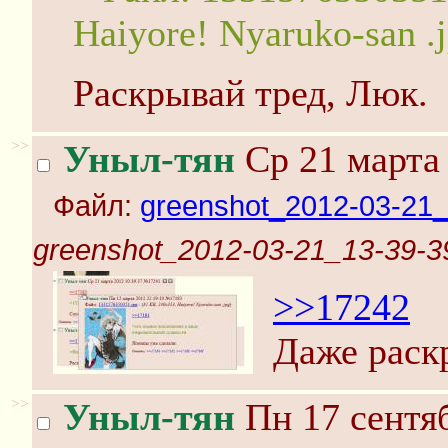
Haiyore! Nyaruko-san .
Раскрывай тред, Люк.
>>
Уныл-тян
Ср 21 марта 
Файл:
greenshot_2012-03-21_
greenshot_2012-03-21_13-39-39
>>17242
Даже раск
>>
Уныл-тян
Пн 17 сентяб