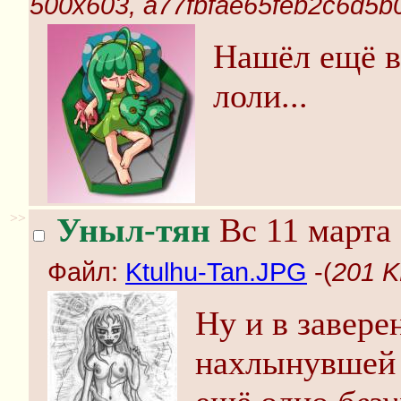
500x603, a77fbfae65feb2c6d5
Нашёл ещё в
лоли...
>>
Уныл-тян
Вс 11 марта 
Файл:
Ktulhu-Tan.JPG
-(
201 K
Ну и в завере
нахлынувшей 