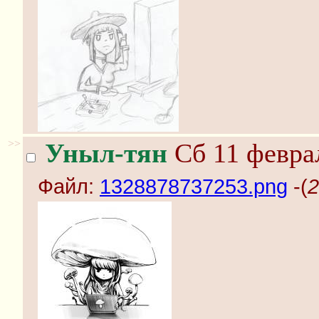
>>
Уныл-тян
Сб 11 феврал
Файл:
1328878737253.png
-(
2