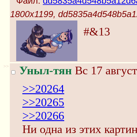
Файл:
dd5835a4d548b5a12d6a
1800x1199, dd5835a4d548b5a1
#&13
>>
Уныл-тян
Вс 17 август
>>20264
>>20265
>>20266
Ни одна из этих картин