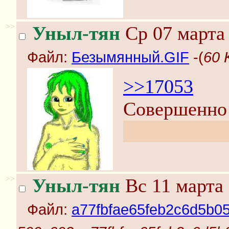
>>
Уныл-тян
Ср 07 марта 
Файл:
Безымянный.GIF
-(
60 
>>17053
Совершенно 
Ктулху-тян, 
>>
Уныл-тян
Вс 11 марта 
Файл:
a77fbfae65feb2c6d5b0