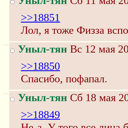
Уныл-тян
Сб 11 мая 20
>>18851
Лол, я тоже Физза всп
>>
Уныл-тян
Вс 12 мая 20
>>18850
Спасибо, пофапал.
>>
Уныл-тян
Сб 18 мая 20
>>18849
Не-а. У того все лица