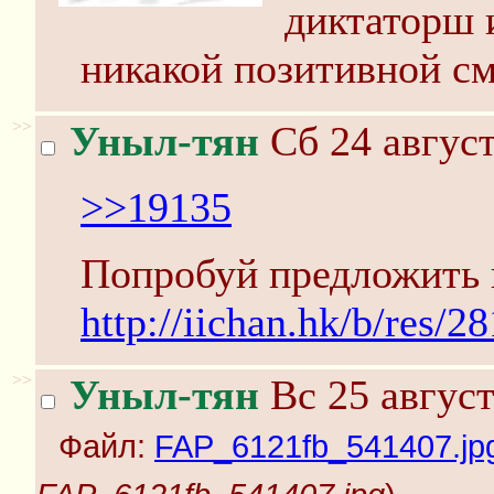
диктаторш 
никакой позитивной с
>>
Уныл-тян
Сб 24 август
>>19135
Попробуй предложить в
http://iichan.hk/b/res/2
>>
Уныл-тян
Вс 25 август
Файл:
FAP_6121fb_541407.jp