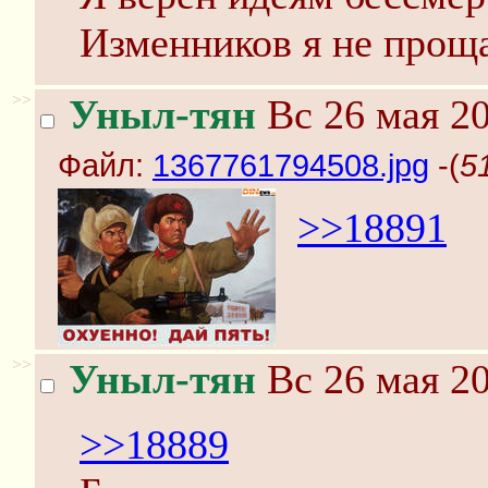
Изменников я не прощ
>>
Уныл-тян
Вс 26 мая 20
Файл:
1367761794508.jpg
-(
5
>>18891
>>
Уныл-тян
Вс 26 мая 20
>>18889