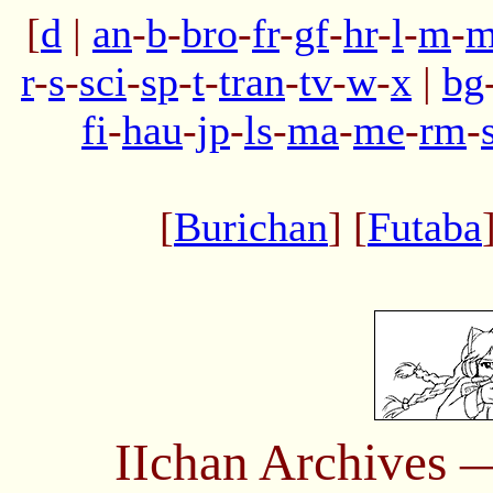
[
d
|
an
-
b
-
bro
-
fr
-
gf
-
hr
-
l
-
m
-
m
r
-
s
-
sci
-
sp
-
t
-
tran
-
tv
-
w
-
x
|
bg
fi
-
hau
-
jp
-
ls
-
ma
-
me
-
rm
-
[
Burichan
] [
Futaba
IIchan Archives