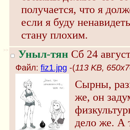
получается, что я долж
если я буду ненавидет
стану плохим.
>>
Уныл-тян
Сб 24 август
Файл:
fiz1.jpg
-(
113 KB, 650x70
Сырны, раз
же, он зад
физкультур
дело же. А