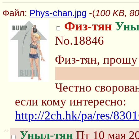
Файл:
Phys-chan.jpg
-(
100 KB, 80
Физ-тян
Уны
No.18846
Физ-тян, прошу
по стилю, автор
Честно сворован
если кому интересно:
http://2ch.hk/pa/res/83
>>
Уныл-тян
Пт 10 мая 20