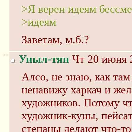
>Я верен идеям бессме
>идеям
Заветам, м.б.?
>>
Уныл-тян
Чт 20 июня 
Алсо, не знаю, как там
ненавижу харкач и жел
художников. Потому ч
художник-куны, пейса
степаны делают что-то 