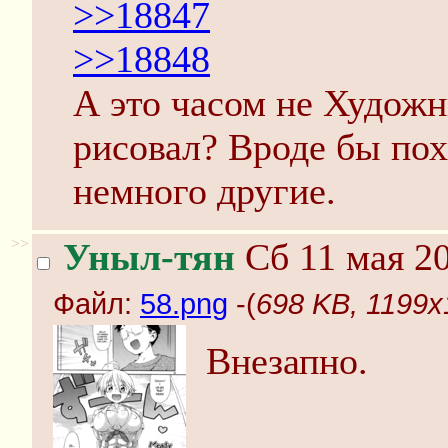
>>18847
>>18848
А это часом не Худож
рисовал? Вроде бы пох
немного другие.
>>
Уныл-тян
Сб 11 мая 20
Файл:
58.png
-(
698 KB, 1199x
Внезапно.