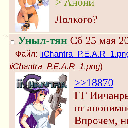
> Анони
Лолкого?
>>
Уныл-тян
Сб 25 мая 20
Файл:
iiChantra_P.E.A.R_1.pn
iiChantra_P.E.A.R_1.png
)
>>18870
ГГ Иичанры
от анонимн
Впрочем, н