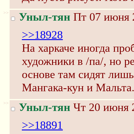
>>
Уныл-тян
Пт 07 июня 
>>18928
На харкаче иногда про
художники в /па/, но р
основе там сидят лиш
Мангака-кун и Мальта
>>
Уныл-тян
Чт 20 июня 
>>18891