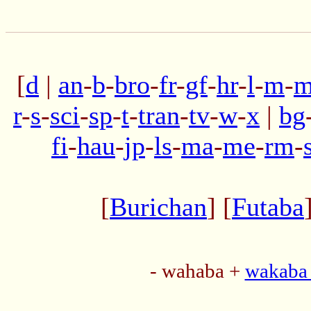
[
d
|
an
-
b
-
bro
-
fr
-
gf
-
hr
-
l
-
m
-
m
r
-
s
-
sci
-
sp
-
t
-
tran
-
tv
-
w
-
x
|
bg
fi
-
hau
-
jp
-
ls
-
ma
-
me
-
rm
-
[
Burichan
] [
Futaba
- wahaba +
wakaba 