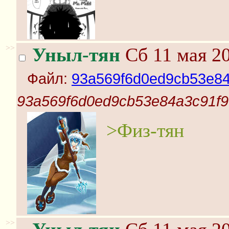
>>
Уныл-тян
Сб 11 мая 20
Файл:
93a569f6d0ed9cb53e84
93a569f6d0ed9cb53e84a3c91f9
>Физ-тян
>>