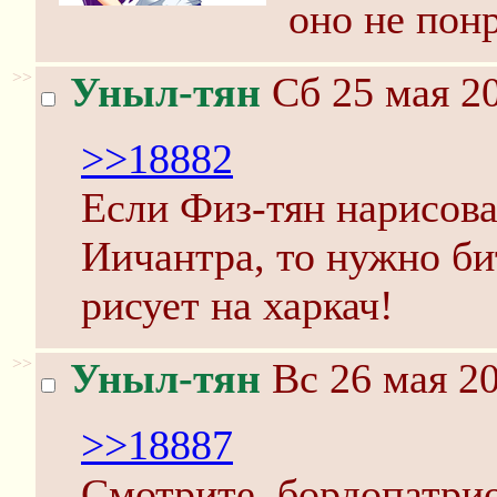
оно не пон
>>
Уныл-тян
Сб 25 мая 20
>>18882
Если Физ-тян нарисова
Иичантра, то нужно бит
рисует на харкач!
>>
Уныл-тян
Вс 26 мая 20
>>18887
Смотрите, бордопатрио