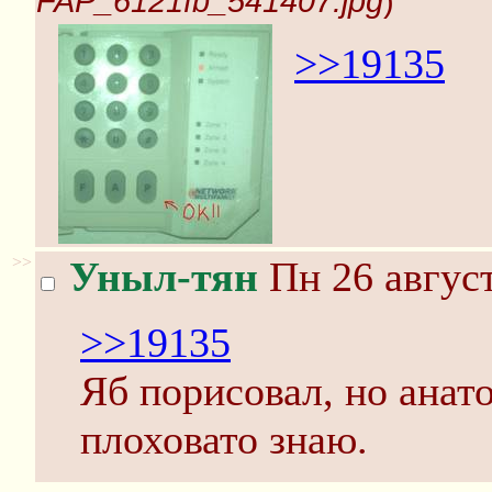
FAP_6121fb_541407.jpg
)
>>19135
>>
Уныл-тян
Пн 26 август
>>19135
Яб порисовал, но анат
плоховато знаю.