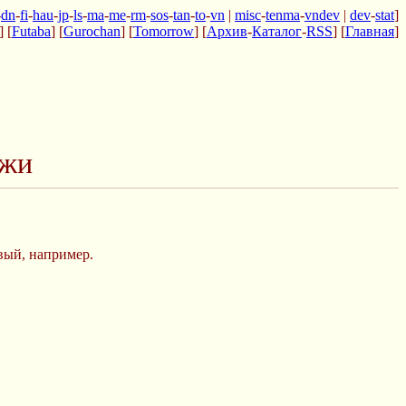
-
dn
-
fi
-
hau
-
jp
-
ls
-
ma
-
me
-
rm
-
sos
-
tan
-
to
-
vn
|
misc
-
tenma
-
vndev
|
dev
-
stat
]
] [
Futaba
] [
Gurochan
] [
Tomorrow
] [
Архив
-
Каталог
-
RSS
] [
Главная
]
ажи
овый, например.