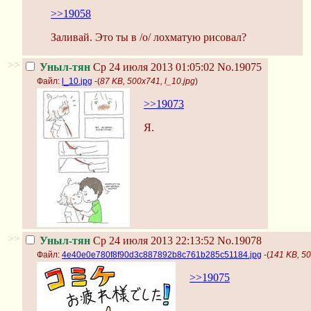
>>19058
Заливай. Это ты в /o/ лохматую рисовал?
>>
Уныл-тян
Ср 24 июля 2013 01:05:02
No.19075
Файл:
l_10.jpg
-(
87 KB, 500x741, l_10.jpg
)
>>19073
Я.
>>
Уныл-тян
Ср 24 июля 2013 22:13:52
No.19078
Файл:
4e40e0e780f8f90d3c887892b8c761b285c51184.jpg
-(
141 KB, 5
>>19075