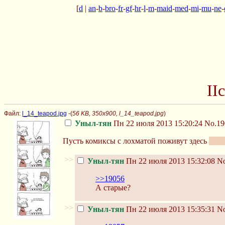
[
d
|
an
-
b
-
bro
-
fr
-
gf
-
hr
-
l
-
m
-
maid
-
med
-
mi
-
mu
-
ne
-
II
Файл:
l_14_teapod.jpg
-(
56 KB, 350x900, l_14_teapod.jpg
)
Уныл-тян
Пн 22 июля 2013 15:20:24
No.19
Пусть комиксы с лохматой поживут здесь
(пос
>>
Уныл-тян
Пн 22 июля 2013 15:32:08
No
>>19056
А старые?
>>
Уныл-тян
Пн 22 июля 2013 15:35:31
No