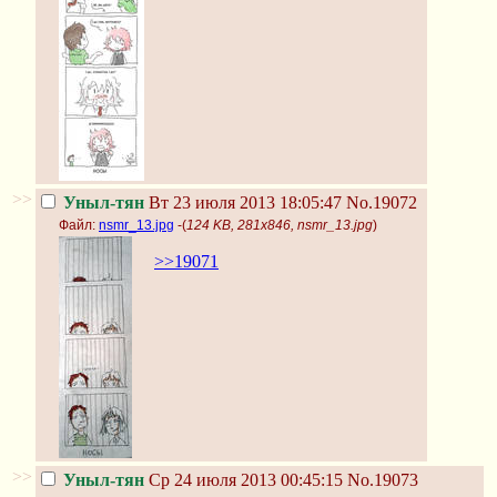
>>
Уныл-тян
Вт 23 июля 2013 18:05:47
No.19072
Файл:
nsmr_13.jpg
-(
124 KB, 281x846, nsmr_13.jpg
)
>>19071
>>
Уныл-тян
Ср 24 июля 2013 00:45:15
No.19073