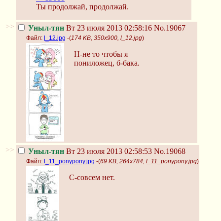
Ты продолжай, продолжай.
>>
Уныл-тян
Вт 23 июля 2013 02:58:16
No.19067
Файл:
l_12.jpg
-(
174 KB, 350x900, l_12.jpg
)
Н-не то чтобы я
пониложец, б-бака.
>>
Уныл-тян
Вт 23 июля 2013 02:58:53
No.19068
Файл:
l_11_ponypony.jpg
-(
69 KB, 264x784, l_11_ponypony.jpg
)
С-совсем нет.