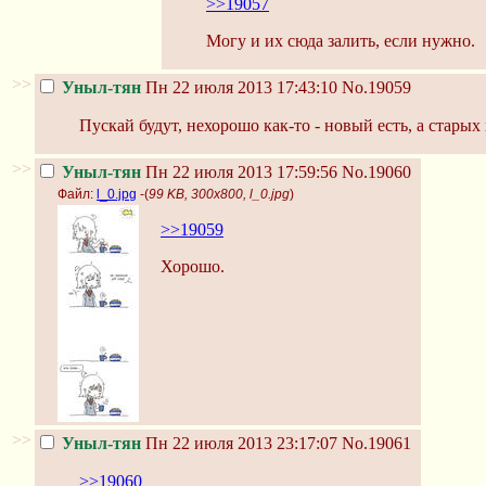
>>19057
Могу и их сюда залить, если нужно.
>>
Уныл-тян
Пн 22 июля 2013 17:43:10
No.19059
Пускай будут, нехорошо как-то - новый есть, а старых 
>>
Уныл-тян
Пн 22 июля 2013 17:59:56
No.19060
Файл:
l_0.jpg
-(
99 KB, 300x800, l_0.jpg
)
>>19059
Хорошо.
>>
Уныл-тян
Пн 22 июля 2013 23:17:07
No.19061
>>19060