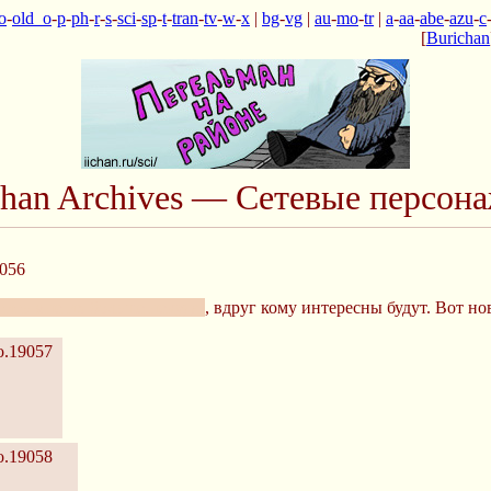
o
-
old_o
-
p
-
ph
-
r
-
s
-
sci
-
sp
-
t
-
tran
-
tv
-
w
-
x
|
bg
-
vg
|
au
-
mo
-
tr
|
a
-
aa
-
abe
-
azu
-
c
[
Burichan
chan Archives — Сетевые персон
056
тить мне их больше некуда)
, вдруг кому интересны будут. Вот н
.19057
.19058