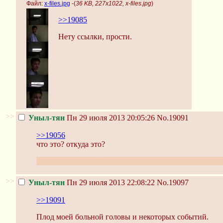
Файл:
x-files.jpg
-(
36 KB, 227x1022, x-files.jpg
)
>>19085
Нету ссылки, прости.
>>
Уныл-тян
Пн 29 июля 2013 20:05:26
No.19091
>>19056
что это? откуда это?
оппик мне настойчиво напоминает о пасте "почему м
>>
Уныл-тян
Пн 29 июля 2013 22:08:22
No.19097
>>19091
Плод моей больной головы и некоторых событий.