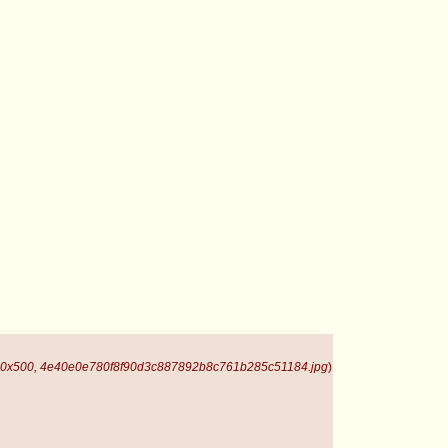
00x500, 4e40e0e780f8f90d3c887892b8c761b285c51184.jpg
)