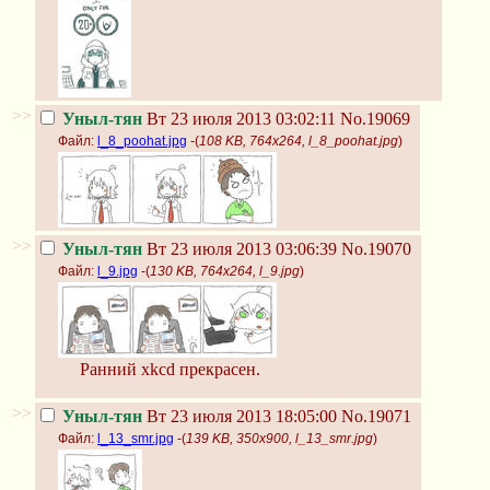
>>
Уныл-тян
Вт 23 июля 2013 03:02:11
No.19069
Файл:
l_8_poohat.jpg
-(
108 KB, 764x264, l_8_poohat.jpg
)
>>
Уныл-тян
Вт 23 июля 2013 03:06:39
No.19070
Файл:
l_9.jpg
-(
130 KB, 764x264, l_9.jpg
)
Ранний xkcd прекрасен.
>>
Уныл-тян
Вт 23 июля 2013 18:05:00
No.19071
Файл:
l_13_smr.jpg
-(
139 KB, 350x900, l_13_smr.jpg
)