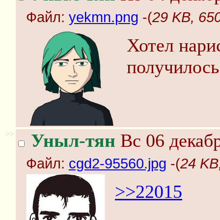
Файл:
yekmn.png
-(
29 KB, 65
Хотел нарис
получилось 
>>
Уныл-тян
Вс 06 декабр
Файл:
cgd2-95560.jpg
-(
24 KB
>>22015