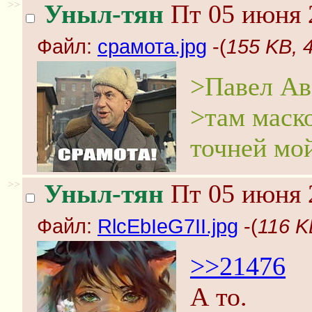
>>
Уныл-тян
Пт 05 июня 
Файл:
срамота.jpg
-(
155 KB, 
>Павел Ав
>там маск
точней мой
>>
Уныл-тян
Пт 05 июня 
Файл:
RlcEbIeG7II.jpg
-(
116 K
>>21476
А то.