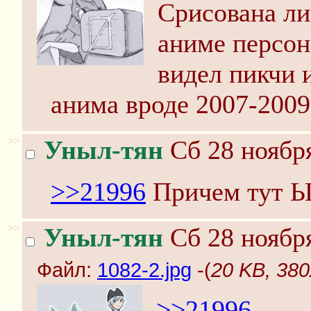
Срисована ли
аниме персон
видел пикчи и
анима вроде 2007-2009
>>
Уныл-тян
Сб 28 ноября
>>21996
Причем тут Ы
>>
Уныл-тян
Сб 28 ноября
Файл:
1082-2.jpg
-(
20 KB, 380
>>21996