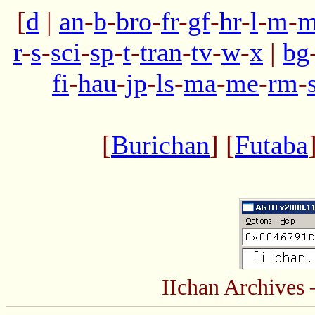
[
d
|
an
-
b
-
bro
-
fr
-
gf
-
hr
-
l
-
m
-
m
r
-
s
-
sci
-
sp
-
t
-
tran
-
tv
-
w
-
x
|
bg
fi
-
hau
-
jp
-
ls
-
ma
-
me
-
rm
-
[
Burichan
] [
Futaba
IIchan Archive