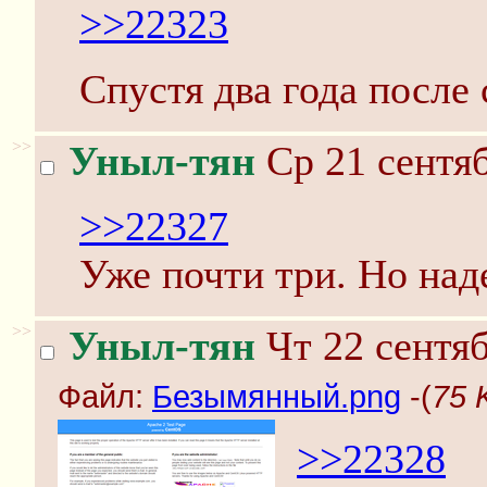
>>22323
Спустя два года после
>>
Уныл-тян
Ср 21 сентяб
>>22327
Уже почти три. Но над
>>
Уныл-тян
Чт 22 сентяб
Файл:
Безымянный.png
-(
75 
>>22328