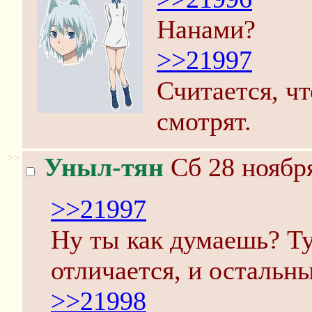
Нанами?
>>21997
Считается, чт
смотрят.
>>
Уныл-тян
Сб 28 ноября
>>21997
Ну ты как думаешь? Тут
отличается, и остальны
>>21998