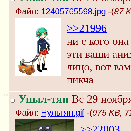
Файл:
12405765598.jpg
-(
87 K
>>21996
ни с кого она
эти ваши ани
лицо, вот вам
пикча
>>
Уныл-тян
Вс 29 ноября
Файл:
Нультян.gif
-(
975 KB, 7
>>22003