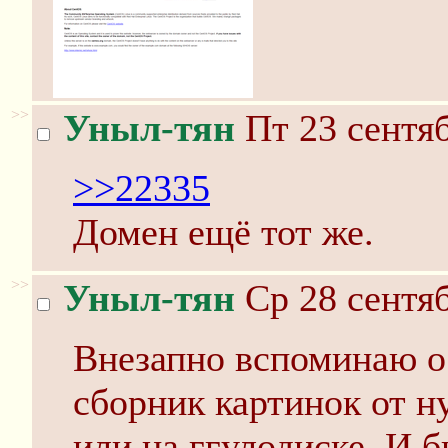
>>
Уныл-тян
Пт 23 сентяб
>>22335
Домен ещё тот же.
>>
Уныл-тян
Ср 28 сентяб
Внезапно вспоминаю о 
сборник картинок от ну
или на ггулодиске. И б