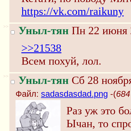
https://vk.com/raikuny
>>
Уныл-тян
Пн 22 июня 
>>21538
Всем похуй, лол.
>>
Уныл-тян
Сб 28 ноября
Файл:
sadasdasdad.png
-(
684
Раз уж это бо
Ычан, то спр