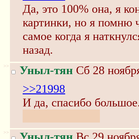
Да, это 100% она, я к
картинки, но я помню 
самое когда я наткнулс
назад.
>>
Уныл-тян
Сб 28 ноября
>>21998
И да, спасибо большое
забыл написать
>>
Уныл-тян
Вс 29 ноября