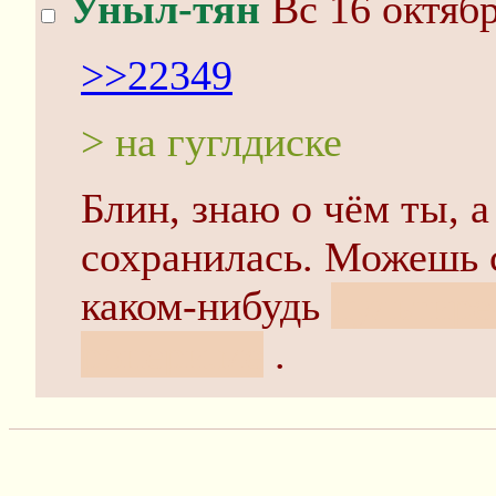
Уныл-тян
Вс 16 октябр
>>22349
> на гуглдиске
Блин, знаю о чём ты, а
сохранилась. Можешь 
каком-нибудь
нультире
ронери.ме
.