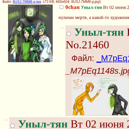
Файл:
9USJ-7MM8-g.jpg
-(
73 KB, 469x604, 9USJ-7MM8-g.jpg
)
0chan
Уныл-тян
Вт 02 июня 2
нульчан мертв, а какой-то художни
>>
Уныл-тян
В
No.21460
Файл:
_M7pEq1
_M7pEq1148s.jp
>>
Уныл-тян
Вт 02 июня 