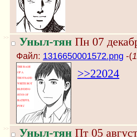
>>
Уныл-тян
Пн 07 декабр
Файл:
1316650001572.png
-(
1
>>22024
>>
Уныл-тян
Пт 05 август