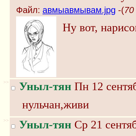
Файл:
авмыавмывам.jpg
-(
70
Ну вот, нарисо
>>
Уныл-тян
Пн 12 сентяб
нульчан,живи
>>
Уныл-тян
Ср 21 сентяб