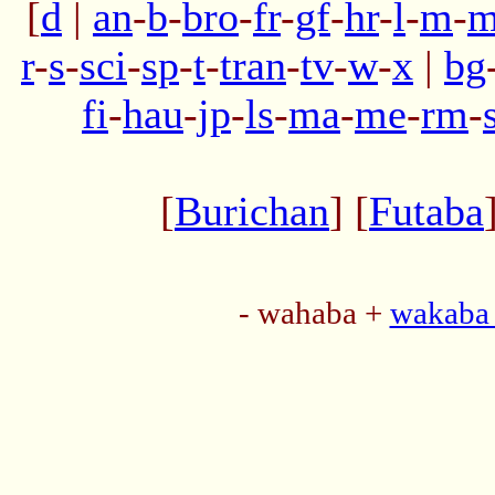
[
d
|
an
-
b
-
bro
-
fr
-
gf
-
hr
-
l
-
m
-
m
r
-
s
-
sci
-
sp
-
t
-
tran
-
tv
-
w
-
x
|
bg
fi
-
hau
-
jp
-
ls
-
ma
-
me
-
rm
-
[
Burichan
] [
Futaba
- wahaba +
wakaba 