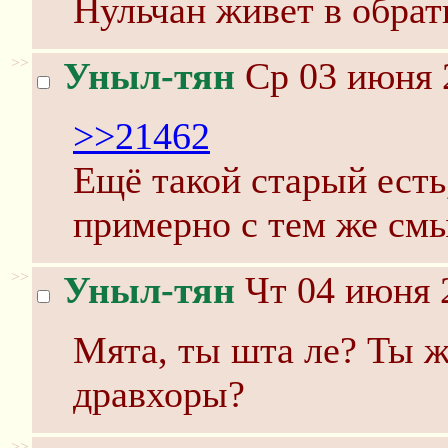
Нульчан живет в обра
>>
Уныл-тян
Ср 03 июня 
>>21462
Ещё такой старый есть
примерно с тем же см
>>
Уныл-тян
Чт 04 июня 
Мята, ты шта ле? Ты ж
дравхоры?
>>