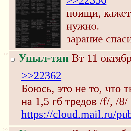
>>22356
поищи, кажетс
нужно.
зарание спас
>>
Уныл-тян
Вт 11 октябр
>>22362
Боюсь, это не то, что 
на 1,5 гб тредов /f/, /8/ 
https://cloud.mail.ru/
>>