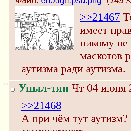
Файл:
enough.psd.png
-(
149 K
>>21467
Те
имеет пра
никому не
маскотов 
аутизма ради аутизма.
>>
Уныл-тян
Чт 04 июня 
>>21468
А при чём тут аутизм?