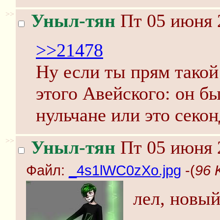
>>
Уныл-тян
Пт 05 июня 
>>21478
Ну если ты прям такой 
этого Авейского: он бы
нульчане или это секон
>>
Уныл-тян
Пт 05 июня 
Файл:
_4s1lWC0zXo.jpg
-(
96 
лел, новы