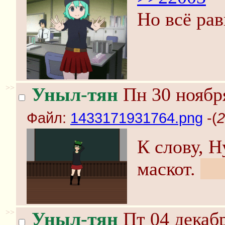
Но всё рав
>>
Уныл-тян
Пн 30 ноября
Файл:
1433171931764.png
-(
2
К слову, 
маскот.
Но
>>
Уныл-тян
Пт 04 декабр