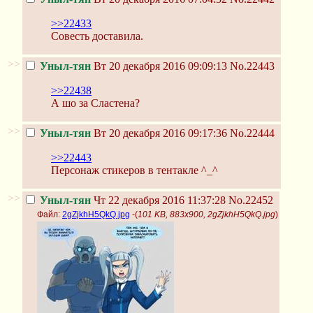
>>22433
Совесть доставила.
>>
Уныл-тян
Вт 20 декабря 2016 09:09:13
No.22443
>>22438
А шо за Сластена?
>>
Уныл-тян
Вт 20 декабря 2016 09:17:36
No.22444
>>22443
Персонаж стикеров в тентакле ^_^
>>
Уныл-тян
Чт 22 декабря 2016 11:37:28
No.22452
Файл:
2gZjkhH5QkQ.jpg
-(
101 KB, 883x900, 2gZjkhH5QkQ.jpg
)