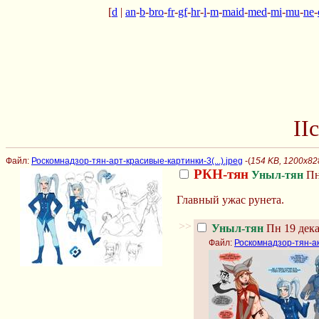
[
d
|
an
-
b
-
bro
-
fr
-
gf
-
hr
-
l
-
m
-
maid
-
med
-
mi
-
mu
-
ne
-
II
Файл:
Роскомнадзор-тян-арт-красивые-картинки-3(...).jpeg
-(
154 KB, 1200x82
РКН-тян
Уныл-тян
Пн 
Главный ужас рунета.
>>
Уныл-тян
Пн 19 дека
Файл:
Роскомнадзор-тян-а