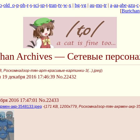
o
-
old_o
-
p
-
ph
-
r
-
s
-
sci
-
sp
-
t
-
tran
-
tv
-
w
-
x
|
bg
-
vg
|
au
-
mo
-
tr
|
a
-
aa
-
abe
-
azu
-
c
[
Burichan
chan Archives — Сетевые персон
8, Роскомнадзор-тян-арт-красивые-картинки-3(...).jpeg
)
19 декабря 2016 17:46:39
No.22432
бря 2016 17:47:01
No.22433
крмен-акр-3548133.jpeg
-(
171 KB, 1200x779, Роскомнадзор-тян-акрмен-акр-3