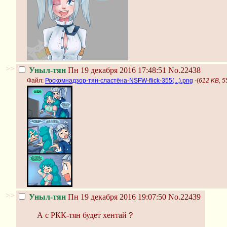
>>
Уныл-тян
Пн 19 декабря 2016 17:48:51
No.22438
Файл:
Роскомнадзор-тян-сластёна-NSFW-flick-355(...).png
-(
612 KB, 5
>>
Уныл-тян
Пн 19 декабря 2016 19:07:50
No.22439
А с РКК-тян будет хентай？