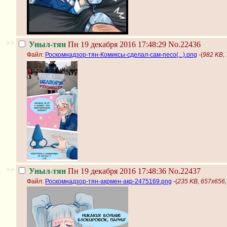
>>
Уныл-тян
Пн 19 декабря 2016 17:48:29
No.22436
Файл:
Роскомнадзор-тян-Комиксы-сделал-сам-песо(...).png
-(
982 KB,
>>
Уныл-тян
Пн 19 декабря 2016 17:48:36
No.22437
Файл:
Роскомнадзор-тян-акрмен-акр-2475169.png
-(
235 KB, 657x656