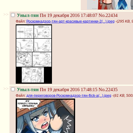
>>
Уныл-тян
Пн 19 декабря 2016 17:48:07
No.22434
Файл:
Роскомнадзор-тян-арт-красивые-картинки-2(...).jpeg
-(
295 KB, 
>>
Уныл-тян
Пн 19 декабря 2016 17:48:15
No.22435
Файл:
для-переговоров-Роскомнадзор-тян-flick-a(...).jpeg
-(
61 KB, 500