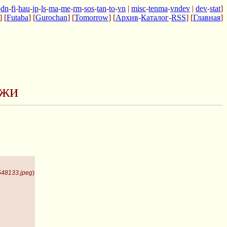
-
dn
-
fi
-
hau
-
jp
-
ls
-
ma
-
me
-
rm
-
sos
-
tan
-
to
-
vn
|
misc
-
tenma
-
vndev
|
dev
-
stat
]
] [
Futaba
] [
Gurochan
] [
Tomorrow
] [
Архив
-
Каталог
-
RSS
] [
Главная
]
ажи
548133.jpeg
)