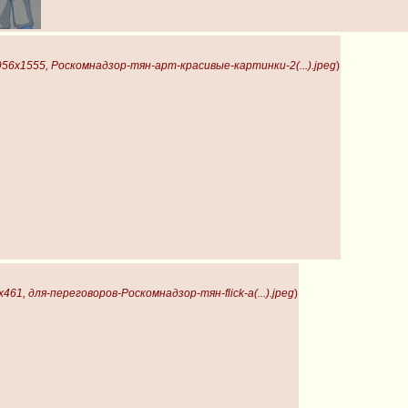
956x1555, Роскомнадзор-тян-арт-красивые-картинки-2(...).jpeg
)
x461, для-переговоров-Роскомнадзор-тян-flick-a(...).jpeg
)