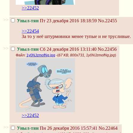
>>22452
>>
Уныл-тян
Пт 23 декабря 2016 18:18:59
No.22455
>>22454
За то у неё штурмовики менее тупые и не трусливые.
>>
Уныл-тян
Сб 24 декабря 2016 13:11:40
No.22456
Файл:
1y0NJzmofNg.jpg
-(
67 KB, 800x731, 1y0NJzmofNg.jpg
)
>>22452
>>
Уныл-тян
Пн 26 декабря 2016 15:57:41
No.22464