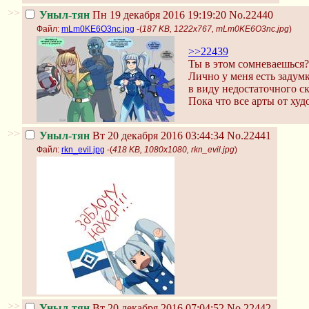
>>
Уныл-тян
Пн 19 декабря 2016 19:19:20
No.22440
Файл:
mLm0KE6O3nc.jpg
-(
187 KB, 1222x767, mLm0KE6O3nc.jpg
)
>>22439
Ты в этом сомневаешься?
Лично у меня есть задумк
в виду недостаточного ск
Пока что все арты от худо
>>
Уныл-тян
Вт 20 декабря 2016 03:44:34
No.22441
Файл:
rkn_evil.jpg
-(
418 KB, 1080x1080, rkn_evil.jpg
)
>>
Уныл-тян
Вт 20 декабря 2016 07:04:52
No.22442