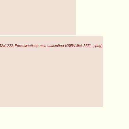
52x1222, Роскомнадзор-тян-сластёна-NSFW-flick-355(...).png
)