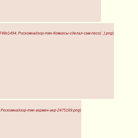
 748x1494, Роскомнадзор-тян-Комиксы-сделал-сам-песо(...).png
)
, Роскомнадзор-тян-акрмен-акр-2475169.png
)