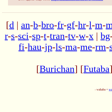
[
d
|
an
-
b
-
bro
-
fr
-
gf
-
hr
-
l
-
m
-
m
r
-
s
-
sci
-
sp
-
t
-
tran
-
tv
-
w
-
x
|
bg
fi
-
hau
-
jp
-
ls
-
ma
-
me
-
rm
-
[
Burichan
] [
Futaba
- wahaba +
wa