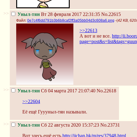
>>
Уныл-тян
Вт 28 февраля 2017 22:31:35
No.22615
Файл:
0e7c4f6dd791b3b6b8caf2ff3a05bb04d3c608a6.png
-(
42 KB, 620
>>22613
А вот и не все.
http://ii.boo
page=post&s=list&tags=guun
>>
Уныл-тян
Сб 04 марта 2017 21:07:40
No.22618
>>22604
Её ещё Гуууныл-тян называли.
>>
Уныл-тян
Сб 22 августа 2020 15:37:23
No.23731
Вот здесь ещё есть
http://iichan.hk/m/res/37948.html