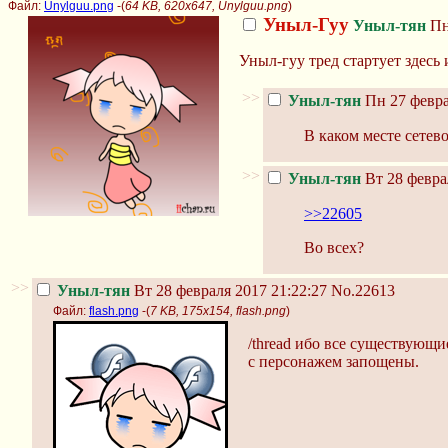
Файл:
Unylguu.png
-(
64 KB, 620x647, Unylguu.png
)
Уныл-Гуу
Уныл-тян
Пн
Уныл-гуу тред стартует здесь 
>>
Уныл-тян
Пн 27 февра
В каком месте сетев
>>
Уныл-тян
Вт 28 февра
>>22605
Во всех?
>>
Уныл-тян
Вт 28 февраля 2017 21:22:27
No.22613
Файл:
flash.png
-(
7 KB, 175x154, flash.png
)
/thread ибо все существующи
с персонажем запощены.