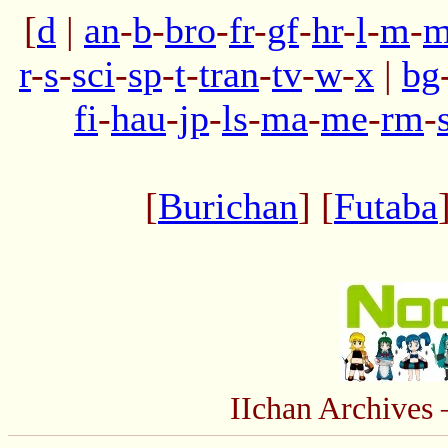
[
d
|
an
-
b
-
bro
-
fr
-
gf
-
hr
-
l
-
m
-
m
r
-
s
-
sci
-
sp
-
t
-
tran
-
tv
-
w
-
x
|
bg
fi
-
hau
-
jp
-
ls
-
ma
-
me
-
rm
-
[
Burichan
] [
Futaba
IIchan Archive