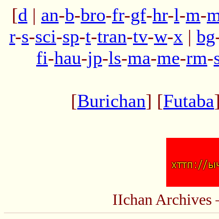
[
d
|
an
-
b
-
bro
-
fr
-
gf
-
hr
-
l
-
m
-
m
r
-
s
-
sci
-
sp
-
t
-
tran
-
tv
-
w
-
x
|
bg
fi
-
hau
-
jp
-
ls
-
ma
-
me
-
rm
-
[
Burichan
] [
Futaba
IIchan Archive