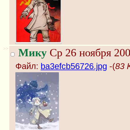
>>
Мику
Ср 26 ноября 200
Файл:
ba3efcb56726.jpg
-(
83 