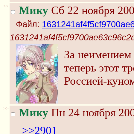
>>
Мику
Сб 22 ноября 200
Файл:
1631241af4f5cf9700ae6
1631241af4f5cf9700ae63c96c2d
За неимением 
теперь этот т
Россией-куно
>>
Мику
Пн 24 ноября 200
>>2901