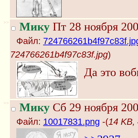
>>
Мику
Пт 28 ноября 200
Файл:
724766261b4f97c83f.jp
724766261b4f97c83f.jpg
)
Да это во
>>
Мику
Сб 29 ноября 200
Файл:
10017831.png
-(
14 KB,