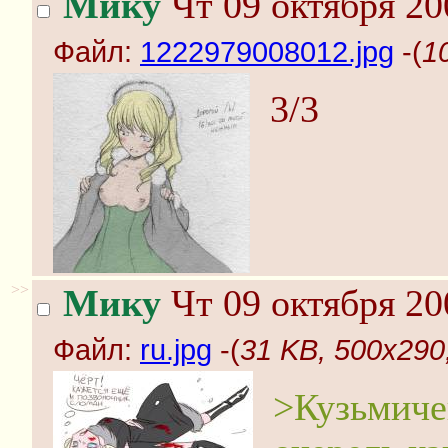
Мику
Чт 09 октября 20
Файл:
1222979008012.jpg
-(
1
3/3
>>
Мику
Чт 09 октября 20
Файл:
ru.jpg
-(
31 KB, 500x290,
>Кузьмиче