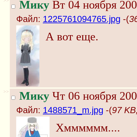
>>
Мику
Вт 04 ноября 200
Файл:
1225761094765.jpg
-(
3
А вот еще.
>>
Мику
Чт 06 ноября 200
Файл:
1488571_m.jpg
-(
97 KB
Хмммммм....