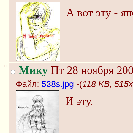
А вот эту - я
>>
Мику
Пт 28 ноября 200
Файл:
538s.jpg
-(
118 KB, 515x
И эту.