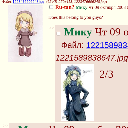
Файл:
1223476606248.jpg
-(
65 KB, 250x413, 1223476606248.jpg
)
Ru-tan?
Мику
Чт 09 октября 2008 
Does this belong to you guys?
>>
Мику
Чт 09 о
Файл:
122158983
1221589838647.jpg
2/3
>>