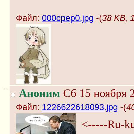
Файл:
000cpep0.jpg
-(
38 KB, 
>>
Аноним
Сб 15 ноября 2
Файл:
1226622618093.jpg
-(
4
<-----Ru-k