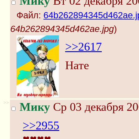
Мику
Вт 02 декабря 20
Файл:
64b262894345d462ae.j
64b262894345d462ae.jpg
)
>>2617
Нате
>>
Мику
Ср 03 декабря 20
>>2955